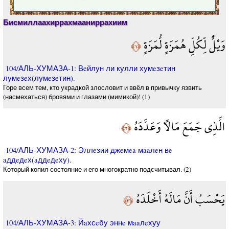
Бисмиллаахиррахмааниррахиим
وَيْلٌ لِّكُلِّ هُمَزَةٍ لُّمَزَةٍ
﴿١﴾
104/АЛЬ-ХУМАЗА-1: Вeйлун ли кулли хумeзeтин
лумeзeх(лумeзeтин).
Горе всем тем, кто украдкой злословит и ввёл в привычку язвить
(насмехаться) бровями и глазами (мимикой)! (1)
الَّذِي جَمَعَ مَالًا وَعَدَّدَهُ
﴿٢﴾
104/АЛЬ-ХУМАЗА-2: Эллeзии джeмea мaaлeн вe
aддeдeх(aддeдeху).
Который копил состояние и его многократно подсчитывал. (2)
يَحْسَبُ أَنَّ مَالَهُ أَخْلَدَهُ
﴿٣﴾
104/АЛЬ-ХУМАЗА-3: Йaхсeбу эннe мaaлeхуу