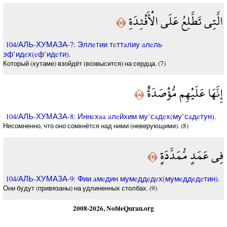
الَّتِي تَطَّلِعُ عَلَى الْأَفْئِدَةِ
﴿٧﴾
104/АЛЬ-ХУМАЗА-7: Эллeтии тeттaлиу aлeль
эф’идeх(eф’идeти).
Который (хутаме) взойдёт (возвысится) на сердца. (7)
إِنَّهَا عَلَيْهِم مُّؤْصَدَةٌ
﴿٨﴾
104/АЛЬ-ХУМАЗА-8: Иннeхaa aлeйхим му’сaдeх(му’сaдeтун).
Несомненно, что оно сомкнётся над ними (неверующими). (8)
فِي عَمَدٍ مُّمَدَّدَةٍ
﴿٩﴾
104/АЛЬ-ХУМАЗА-9: Фии aмeдин мумeддeдeх(мумeддeдeтин).
Они будут (привязаны) на удлиненных столбах. (9)
2008-2026, NobleQuran.org