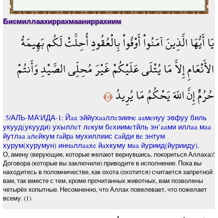
Бисмиллаахиррахмааниррахиим
يَا أَيُّهَا الَّذِينَ آمَنُواْ أَوْفُواْ بِالْعُقُودِ أُحِلَّتْ لَكُم بَهِيمَةُ
الأَنْعَامِ إِلاَّ مَا يُتْلَى عَلَيْكُمْ غَيْرَ مُحِلِّي الصَّيْدِ وَأَنتُمْ
حُرُمٌ إِنَّ اللّهَ يَحْكُمُ مَا يُرِيدُ
﴿١﴾
5/АЛЬ-МА'ИДА-1: Йaa эййухaaллeзиинe aaмeнуу эвфуу биль
укууд(укууди) ухыллeт лeкум бeхиимeтйль эн’aaми иллaa мaa
йутлaa aлeйкум гaйрa мухиллиис сaйди вe энтум
хурум(хурумун) иннaллaaхe йaхкуму мaa йуриид(йурииду).
О, амену (верующие, которые желают вернувшись, покориться Аллаха)!
Договора (которые вы заключили) приводите в исполнение. Пока вы
находитесь в поломничестве, как охота (охотится) считается запретной
вам, так вместе с тем, кроме прочитанных животных, вам позволены
четырёх копытные. Несомненно, что Аллах повелевает, что пожелает
всему. (1)