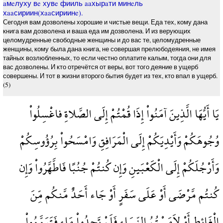
aмeлуху вe хувe фииль aaхырaти минeль
хaaсириин(хaaсириинe).
Сегодня вам дозволены хорошие и чистые вещи. Еда тех, кому дана
книга вам дозволена и ваша еда им дозволена. И из верующих
целомудренные свободные женщины и до вас те, целомудренные
женщины, кому была дана книга, не совершая прелюбодеяния, не имея
тайных возлюбленных, то если честно оплатите калым, тогда они для
вас дозволены. И кто отречётся от веры, вот того деяние в ущерб
совершены. И тот в жизни второго бытия будет из тех, кто впал в ущерб.
(5)
يَا أَيُّهَا الَّذِينَ آمَنُواْ إِذَا قُمْتُمْ إِلَى الصَّلاةِ فاغْسِلُواْ
وُجُوهَكُمْ وَأَيْدِيَكُمْ إِلَى الْمَرَافِقِ وَامْسَحُواْ بِرُؤُوسِكُمْ
وَأَرْجُلَكُمْ إِلَى الْكَعْبَينِ وَإِن كُنتُمْ جُنُبًا فَاطَّهَّرُواْ وَإِن
كُنتُم مَّرْضَى أَوْ عَلَى سَفَرٍ أَوْ جَاء أَحَدٌ مَّنكُم مِّنَ
الْغَائِطِ أَوْ لاَمَسْتُمُ النِّسَاء فَلَمْ تَجِدُواْ مَاء فَتَيَمَّمُواْ