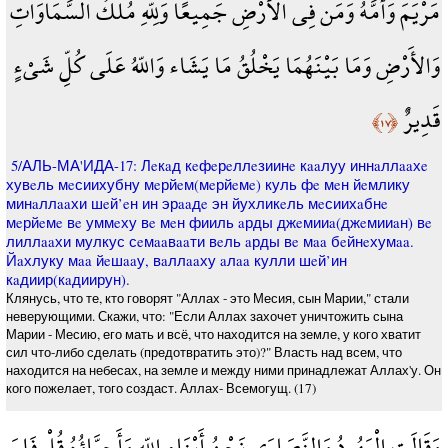
مَرْيَمَ وَأُمَّهُ وَمَن فِي الأَرْضِ جَمِيعًا وَلِلّهِ مُلْكُ السَّمَاوَاتِ
وَالأَرْضِ وَمَا بَيْنَهُمَا يَخْلُقُ مَا يَشَاء وَاللّهُ عَلَى كُلِّ شَيْءٍ
قَدِيرٌ
﴿١٧﴾
5/АЛЬ-МА'ИДА-17: Лeкaд кeфeрeллeзиинe кaaлуу иннaллaaхe
хувeль мeсиихубну мeрйeм(мeрйeмe) куль фe мeн йeмлику
минaллaaхи шeй’eн ин эрaaдe эн йухликeль мeсиихaбнe
мeрйeмe вe уммeху вe мeн фииль aрды джeмииa(джeмииaн) вe
лиллaaхи мулкус сeмaaвaaти вeль aрды вe мaa бeйнeхумaa.
Йaхлуку мaa йeшaaу, вaллaaху aлaa кулли шeй’ин
кaдиир(кaдиирун).
Клянусь, что те, кто говорят "Аллах - это Месия, сын Марии," стали
неверующими. Скажи, что: "Если Аллах захочет уничтожить сына
Марии - Месию, его мать и всё, что находится на земле, у кого хватит
сил что-либо сделать (предотвратить это)?" Власть над всем, что
находится на небесах, на земле и между ними принадлежат Аллах'у. Он
кого пожелает, того создаст. Аллах- Всемогущ. (17)
وَقَالَتِ الْيَهُودُ وَالنَّصَارَى نَحْنُ أَبْنَاء اللّهِ وَأَحِبَّاؤُهُ قُلْ فَلِمَ