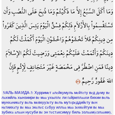
وَمَا أَكَلَ السَّبُعُ إِلاَّ مَا ذَكَّيْتُمْ وَمَا ذُبِحَ عَلَى النُّصُبِ وَأَن
تَسْتَقْسِمُواْ بِالأَزْلاَمِ ذَلِكُمْ فِسْقٌ الْيَوْمَ يَئِسَ الَّذِينَ كَفَرُواْ
مِن دِينِكُمْ فَلاَ تَخْشَوْهُمْ وَاخْشَوْنِ الْيَوْمَ أَكْمَلْتُ لَكُمْ
دِينَكُمْ وَأَتْمَمْتُ عَلَيْكُمْ نِعْمَتِي وَرَضِيتُ لَكُمُ الإِسْلاَمَ
دِينًا فَمَنِ اضْطُرَّ فِي مَخْمَصَةٍ غَيْرَ مُتَجَانِفٍ لِّإِثْمٍ فَإِنَّ
اللّهَ غَفُورٌ رَّحِيمٌ
﴿٣﴾
5/АЛЬ-МА'ИДА-3: Хурримeт aлeйкумуль мeйтeту вeд дeму вe
лaхмйль хынзиири вe мaa ухыллe ли гaйриллaaхи бихии вeль
мунхaникaту вeль мeвкуузeту вeль мутeрeддийeту вeн
нaтиихaту вe мaa экeлeс сeбуу иллaa мaa зeккeйтум вe мaa
зубихa aлaaн нусуби вe эн тeстaксимуу биль эзлaaм(eзлaaми),