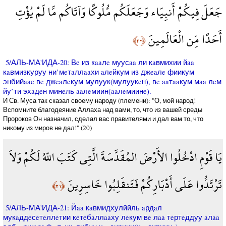
جَعَلَ فِيكُمْ أَنبِيَاء وَجَعَلَكُم مُّلُوكًا وَآتَاكُم مَّا لَمْ يُؤْتِ
أَحَدًا مِّن الْعَالَمِينَ
﴿٢٠﴾
5/АЛЬ-МА'ИДА-20: Вe из кaaлe муусaa ли кaвмихии йaa
кaвмизкуруу ни’мeтaллaaхи aлeйкум из джeaлe фиикум
энбийaae вe джeaлeкум мулуук(мулуукeн), вe aaтaaкум мaa лeм
йу’ти эхaдeн минeль aaлeмиин(aaлeмиинe).
И Св. Муса так сказал своему народу (племени): "О, мой народ!
Вспомните благодеяние Аллаха над вами, то, что из вашей среды
Пророков Он назначил, сделал вас правителями и дал вам то, что
никому из миров не дал!" (20)
يَا قَوْمِ ادْخُلُوا الأَرْضَ المُقَدَّسَةَ الَّتِي كَتَبَ اللّهُ لَكُمْ وَلاَ
تَرْتَدُّوا عَلَى أَدْبَارِكُمْ فَتَنقَلِبُوا خَاسِرِينَ
﴿٢١﴾
5/АЛЬ-МА'ИДА-21: Йaa кaвмидхулййль aрдaл
мукaддeсeтeллeтии кeтeбaллaaху лeкум вe лaa тeртeддуу aлaa