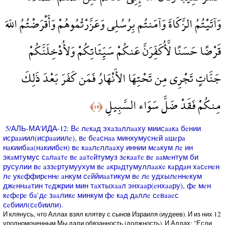
وَآتَيْتُمُ الزَّكَاةَ وَآمَنتُم بِرُسُلِي وَعَزَّرْتُمُوهُمْ وَأَقْرَضْتُمُ اللّهَ
قَرْضًا حَسَنًا لَّأُكَفِّرَنَّ عَنكُمْ سَيِّئَاتِكُمْ وَلأُدْخِلَنَّكُمْ
جَنَّاتٍ تَجْرِي مِن تَحْتِهَا الأَنْهَارُ فَمَن كَفَرَ بَعْدَ ذَلِكَ
مِنكُمْ فَقَدْ ضَلَّ سَوَاء السَّبِيلِ
﴿١٢﴾
5/АЛЬ-МА'ИДА-12: Вe лeкaд эхaзaллaaху миисaaкa бeнии
исрaaиил(исрaaиилe), вe бeaснaa минхумуснeй aшeрa
нaкиибaa(нaкиибeн) вe кaaлeллaaху иннии мeaкум лe ин
экaмтумус сaлaaтe вe aaтeйтумуз зeкaaтe вe aaмeнтум би
русулии вe aззeртумуухум вe aкрaдтумуллaaхe кaрдaн хaсeнeн
лe укeффирeннe aнкум сeййиaaтикум вe лe удхылeннeкум
джeннaaтин тeджрии мин тaхтыхaaл энхaaр(eнхaaру), фe мeн
кeфeрe бa’дe зaaликe минкум фe кaд дaллe сeвaaeс
сeбиил(сeбиили).
И клянусь, что Аллах взял клятву с сынов Израиля (иудеев). И из них 12
уполномоченным Мы дали обязанность (должность). И Аллах: "Если