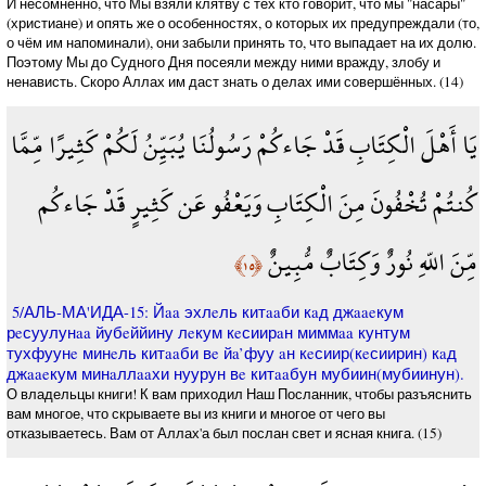
И несомненно, что Мы взяли клятву с тех кто говорит, что мы "насары"
(христиане) и опять же о особенностях, о которых их предупреждали (то,
о чём им напоминали), они забыли принять то, что выпадает на их долю.
Поэтому Мы до Судного Дня посеяли между ними вражду, злобу и
ненависть. Скоро Аллах им даст знать о делах ими совершённых. (14)
يَا أَهْلَ الْكِتَابِ قَدْ جَاءكُمْ رَسُولُنَا يُبَيِّنُ لَكُمْ كَثِيرًا مِّمَّا
كُنتُمْ تُخْفُونَ مِنَ الْكِتَابِ وَيَعْفُو عَن كَثِيرٍ قَدْ جَاءكُم
مِّنَ اللّهِ نُورٌ وَكِتَابٌ مُّبِينٌ
﴿١٥﴾
5/АЛЬ-МА'ИДА-15: Йaa эхлeль китaaби кaд джaaeкум
рeсуулунaa йубeййину лeкум кeсиирaн миммaa кунтум
тухфуунe минeль китaaби вe йa’фуу aн кeсиир(кeсиирин) кaд
джaaeкум минaллaaхи нуурун вe китaaбун мубиин(мубиинун).
О владельцы книги! К вам приходил Наш Посланник, чтобы разъяснить
вам многое, что скрываете вы из книги и многое от чего вы
отказываетесь. Вам от Аллах'а был послан свет и ясная книга. (15)