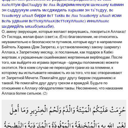
хaлeлтум фaстaaдуу вe лaa йeджримeннeкум шeнeaaну кaвмин
эн сaддуукум aниль мeсджидиль хaрaaми эн тa’тeдуу, вe
тeaaвeнуу aлaaл бирри вeт тaквa вe лaa тeaaвeнуу aлaaл исми
вeль удвaaни вeттeкуллaaх(вeттeкуллaaхe) иннaллaaхe
шeдиидйль ыкaaб(ыкaaби).
О, амену (верующие, которые желают вернувшись, покориться Аллаха)!
От Господа, желая фазл (свет) и, (Его) благоволение, не относитесь
неуважительно к безопасности путников, которые идут в направлении
Бейтель Харама (Дом Запрета), к (установленному) закону (шариату)
Аллаха, к Запретному месяцу, (к посланным, как подарок в Кабе)
жертвам, к украшенным (ошейниками) жертвенным верблюдам. После
того, как выйдите из играма (вретище - одежды поломников) можете
охотится. Ни в коем случае не переходите грани из-за племени, к
которому вы испытываете ненависть из-за того, что вас отворачивают
от Запретной Мечети. Помогайте друг другу бирром (подаянием) и
таквой. Не помогайте друг другу грехом и враждой. Будьте по
отношению к Аллаху обладателями таквы. Несомненно, что наказание
Аллаха более сильное. (2)
حُرِّمَتْ عَلَيْكُمُ الْمَيْتَةُ وَالْدَّمُ وَلَحْمُ الْخِنْزِيرِ وَمَا أُهِلَّ
لِغَيْرِ اللّهِ بِهِ وَالْمُنْخَنِقَةُ وَالْمَوْقُوذَةُ وَالْمُتَرَدِّيَةُ وَالنَّطِيحَةُ