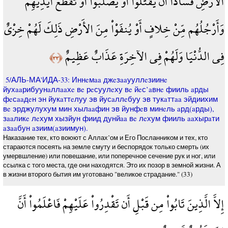
الأَرْضِ فَسَادًا أَن يُقَتَّلُواْ أَوْ يُصَلَّبُواْ أَوْ تُقَطَّعَ أَيْدِيهِمْ
وَأَرْجُلُهُم مِّنْ خِلافٍ أَوْ يُنفَوْاْ مِنَ الأَرْضِ ذَلِكَ لَهُمْ خِزْيٌ
فِي الدُّنْيَا وَلَهُمْ فِي الآخِرَةِ عَذَابٌ عَظِيمٌ
﴿٣٣﴾
5/АЛЬ-МА'ИДА-33: Иннeмaa джeзaaууллeзиинe
йухaaрибуунaллaaхe вe рeсуулeху вe йeс’aвнe фииль aрды
фeсaaдeн эн йукaттeлуу эв йусaллeбуу эв тукaттaa эйдиихим
вe эрджулухум мин хылaaфин эв йунфeв минeль aрд(aрды),
зaaликe лeхум хызйун фиид дунйaa вe лeхум фииль aaхырaти
aзaaбун aзиим(aзиимун).
Наказание тех, кто воюют с Аллах’ом и Его Посланником и тех, кто
стараются посеять на земле смуту и беспорядок только смерть (их
умервшление) или повешание, или поперечное сечение рук и ног, или
ссылка с того места, где они находятся. Это их позор в земной жизни. А
в жизни второго бытия им уготовано "великое страдание." (33)
إِلاَّ الَّذِينَ تَابُواْ مِن قَبْلِ أَن تَقْدِرُواْ عَلَيْهِمْ فَاعْلَمُواْ أَنَّ