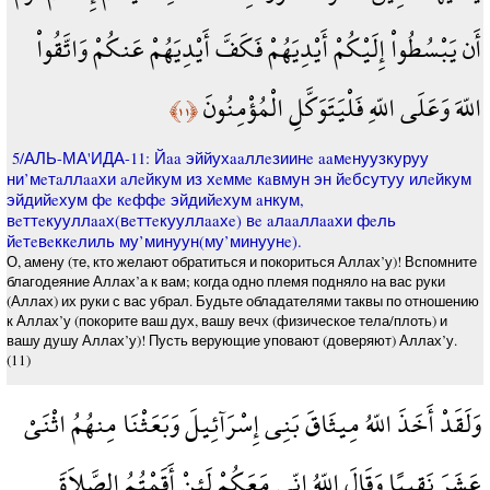
أَن يَبْسُطُواْ إِلَيْكُمْ أَيْدِيَهُمْ فَكَفَّ أَيْدِيَهُمْ عَنكُمْ وَاتَّقُواْ
اللّهَ وَعَلَى اللّهِ فَلْيَتَوَكَّلِ الْمُؤْمِنُونَ
﴿١١﴾
5/АЛЬ-МА'ИДА-11: Йaa эййухaaллeзиинe aaмeнуузкуруу
ни’мeтaллaaхи aлeйкум из хeммe кaвмун эн йeбсутуу илeйкум
эйдийeхум фe кeффe эйдийeхум aнкум,
вeттeкууллaaх(вeттeкууллaaхe) вe aлaaллaaхи фeль
йeтeвeккeлиль му’минуун(му’минуунe).
О, амену (те, кто желают обратиться и покориться Аллах’у)! Вспомните
благодеяние Аллах’а к вам; когда одно племя подняло на вас руки
(Аллах) их руки с вас убрал. Будьте обладателями таквы по отношению
к Аллах’у (покорите ваш дух, вашу вечх (физическое тела/плоть) и
вашу душу Аллах’у)! Пусть верующие уповают (доверяют) Аллах’у.
(11)
وَلَقَدْ أَخَذَ اللّهُ مِيثَاقَ بَنِي إِسْرَآئِيلَ وَبَعَثْنَا مِنهُمُ اثْنَيْ
عَشَرَ نَقِيبًا وَقَالَ اللّهُ إِنِّي مَعَكُمْ لَئِنْ أَقَمْتُمُ الصَّلاَةَ