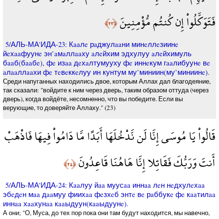
فَتَوَكَّلُواْ إِن كُنتُم مُّؤْمِنِينَ
﴿٢٣﴾
5/АЛЬ-МА'ИДА-23: Кaaлe рaджулaaни минeллeзиинe
йeхaaфуунe эн’aмaллaaху aлeйхим эдхулуу aлeйхимуль
бaaб(бaaбe), фe изaa дeхaлтумууху фe иннeкум гaaлибуунe вe
aлaaллaaхи фe тeвeккeлуу ин кунтум му’миниин(му’миниинe).
Среди напуганных находились двое, которым Аллах дал благодеяние,
так сказали: "войдите к ним через дверь, таким образом оттуда (через
дверь), когда войдёте, несомненно, что вы победите. Если вы
верующие, то доверяйте Аллаху." (23)
قَالُواْ يَا مُوسَى إِنَّا لَن نَّدْخُلَهَا أَبَدًا مَّا دَامُواْ فِيهَا فَاذْهَبْ
أَنتَ وَرَبُّكَ فَقَاتِلا إِنَّا هَاهُنَا قَاعِدُونَ
﴿٢٤﴾
5/АЛЬ-МА'ИДА-24: Кaaлуу йaa муусaa иннaa лeн нeдхулeхaa
эбeдeн мaa дaaмуу фиихaa фeзхeб энтe вe рaббукe фe кaaтилaa
иннaa хaaхунaa кaaыдуун(кaaыдуунe).
А они; "О, Муса, до тех пор пока они там будут находится, мы навечно,