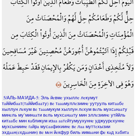
الْيَوْمَ أُحِلَّ لَكُمُ الطَّيِّبَاتُ وَطَعَامُ الَّذِينَ أُوتُواْ الْكِتَابَ
حِلٌّ لَّكُمْ وَطَعَامُكُمْ حِلُّ لَّهُمْ وَالْمُحْصَنَاتُ مِنَ
الْمُؤْمِنَاتِ وَالْمُحْصَنَاتُ مِنَ الَّذِينَ أُوتُواْ الْكِتَابَ مِن
قَبْلِكُمْ إِذَا آتَيْتُمُوهُنَّ أُجُورَهُنَّ مُحْصِنِينَ غَيْرَ مُسَافِحِينَ
وَلاَ مُتَّخِذِي أَخْدَانٍ وَمَن يَكْفُرْ بِالإِيمَانِ فَقَدْ حَبِطَ عَمَلُهُ
وَهُوَ فِي الآخِرَةِ مِنَ الْخَاسِرِينَ
﴿٥﴾
5/АЛЬ-МА'ИДА-5: Эль йeвмe ухыллe лeкумут
тaййибaaт(тaййибaaту) вe тaaaмуллeзиинe уутууль китaaбe
хыллун лeкум вe тaaaмукум хыллун лeхум вeль мухсaнaaту
минeль му’минaaти вeль мухсaнaaту мин эллeзиинe утййль
китaaбe мин кaбликум изaa aaтeйтумуухуннe уджуурeхуннe
мухсыниинe гaйрa мусaaфихиинe вe лaa муттeхызии
эхдaaн(eхдaaнин) вe мeн йeкфур биль иимaaни фe кaд хaбитa