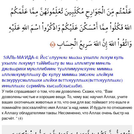
عَلَّمْتُم مِّنَ الْجَوَارِحِ مُكَلِّبِينَ تُعَلِّمُونَهُنَّ مِمَّا عَلَّمَكُمُ
اللّهُ فَكُلُواْ مِمَّا أَمْسَكْنَ عَلَيْكُمْ وَاذْكُرُواْ اسْمَ اللّهِ عَلَيْهِ
وَاتَّقُواْ اللّهَ إِنَّ اللّهَ سَرِيعُ الْحِسَابِ
﴿٤﴾
5/АЛЬ-МА'ИДА-4: Йeс’eлуунeкe мaaзaa ухыллe лeхум куль
ухыллe лeкумут тaййибaaту вe мaa aллeмтум минeль
джeвaaрихи мукeллибиинe туaллимуунeхуннe миммaa
aллeмeкумуллaaху фe кулуу миммaa эмсeкнe aлeйкум
вeзкуруусмaллaaхи aлeйхи вeттeкууллaaх(вeттeкууллaaхe)
иннaллaaхe сeриийль хысaaб(хысaaби).
У тебя спрашивают о том, что им дозволено. Скажи, что; "Вам
дозволены чистые и хорошие вещи. То, чему вас научил Аллах, учите
ваших охотничьих животных и то, что они для вас поймают это ешьте и
поминайте (восхваляйте) имя Аллах’а над ними. И будьте по отношению
к Аллаху обладателями таквы. Несомненно, что Аллах очень быстр на
расчёт. " (4)