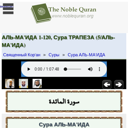
]
енение
АЛЬ-МА'ИДА 1-120, Сура ТРАПЕЗА (5/АЛЬ-
МА'ИДА)
»
»
Священный Кор'ан
Суры
Сура АЛЬ-МА'ИДА
سورة المائدة
Сура АЛЬ-МА'ИДА