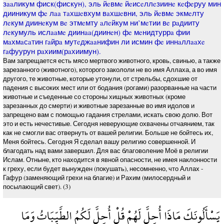
зaaликум фиск(фискун), эль йeвмe йeисeллeзиинe кeфeруу мин
дииникум фe лaa тaхшeвхум вaхшeвни, эль йeвмe экмeлту
лeкум диинeкум вe этмeмту aлeйкум ни’мeтии вe рaдииту
лeкумуль ислaaмe диинaa(диинeн) фe мeнидтуррa фии
мaхмaсaтин гaйрa мутeджaaнифин ли исмин фe иннaллaaхe
гaфуурун рaхиим(рaхиимун).
Вам запрещается есть мясо мертвого животного, кровь, свинью, а также
зарезанного (животного), которого закололи не во имя Аллаха, а во имя
другого, те животные, которые утонули, от стрельбы, сдохшие от
падения с высоких мест или от бодания (рогами) разорванные на части
животные и съеденные со стороны хищных животных (кроме
зарезанных до смерти) и животные зарезанные во имя идолов и
запрещено вам с помощью гадания стрелами, искать свою долю. Вот
это и есть нечестивые. Сегодня неверующие охвачены отчаянием, так
как не смогли вас отвернуть от вашей религии. Больше не бойтесь их,
Меня бойтесь. Сегодня Я сделал вашу религию совершенной. И
благодать над вами завершил. Для вас благоволение Моё в религии
Ислам. Отныне, кто находится в явной опасности, не имея наклонности
к греху, если будет вынужден (покушать), несомненно, что Аллах -
Гафур (заменяющий грехи на благие) и Рахим (милосердный и
посылающий свет). (3)
يَسْأَلُونَكَ مَاذَا أُحِلَّ لَهُمْ قُلْ أُحِلَّ لَكُمُ الطَّيِّبَاتُ وَمَا