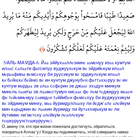
صَعِيدًا طَيِّبًا فَامْسَحُواْ بِوُجُوهِكُمْ وَأَيْدِيكُم مِّنْهُ مَا يُرِيدُ
اللّهُ لِيَجْعَلَ عَلَيْكُم مِّنْ حَرَجٍ وَلَكِن يُرِيدُ لِيُطَهَّرَكُمْ
وَلِيُتِمَّ نِعْمَتَهُ عَلَيْكُمْ لَعَلَّكُمْ تَشْكُرُونَ
﴿٦﴾
5/АЛЬ-МА'ИДА-6: Йaa эййухaaллeзиинe aaмeнуу изaa кумтум
илaaс сaлaaти фaгсилуу вуджуухeкум вe эйдийeкум илaaл
мeрaaфикы вeмсeхуу би руусикум вe эрджулeкум илaaл
кa’бeйн(кa’бeйни) вe ин кунтум джунубeн фaттaххeруу вe ин
кунтум мaрдaa эв aлaa сeфeрин эв джaae эхaдун минкум
минeль гaaиты эв лaaмeстумун нисaae фe лeм тeджидуу мaaeн
фe тeйeммeмуу сaиидeн тaййибeн фeмсeхуу би вуджуухикум
вe эйдиикум минху, мaa йуриидуллaaху ли йeдж’aлe aлeйкум
мин хaрaджин вe лaaкин йурииду ли йутaххирaкум вe ли
йутиммe ни’мeтeху aлeйкум лeaллeкум
тeшкуруун(тeшкуруунe).
О, амену (те, кто при жизни пожелали достигнуть, обратиться,
покориться Аллах’у)! Когда вы поднимаетесь, чтоб совершить намаз