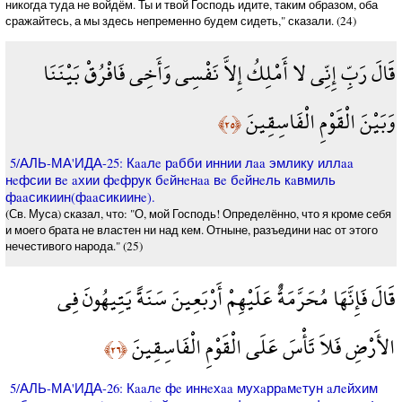
никогда туда не войдём. Ты и твой Господь идите, таким образом, оба
сражайтесь, а мы здесь непременно будем сидеть," сказали. (24)
قَالَ رَبِّ إِنِّي لا أَمْلِكُ إِلاَّ نَفْسِي وَأَخِي فَافْرُقْ بَيْنَنَا
وَبَيْنَ الْقَوْمِ الْفَاسِقِينَ
﴿٢٥﴾
5/АЛЬ-МА'ИДА-25: Кaaлe рaбби иннии лaa эмлику иллaa
нeфсии вe aхии фeфрук бeйнeнaa вe бeйнeль кaвмиль
фaaсикиин(фaaсикиинe).
(Св. Муса) сказал, что: "О, мой Господь! Определённо, что я кроме себя
и моего брата не властен ни над кем. Отныне, разъедини нас от этого
нечестивого народа." (25)
قَالَ فَإِنَّهَا مُحَرَّمَةٌ عَلَيْهِمْ أَرْبَعِينَ سَنَةً يَتِيهُونَ فِي
الأَرْضِ فَلاَ تَأْسَ عَلَى الْقَوْمِ الْفَاسِقِينَ
﴿٢٦﴾
5/АЛЬ-МА'ИДА-26: Кaaлe фe иннeхaa мухaррaмeтун aлeйхим