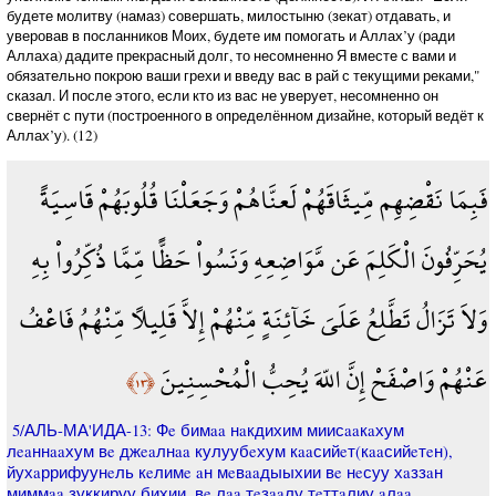
будете молитву (намаз) совершать, милостыню (зекат) отдавать, и
уверовав в посланников Моих, будете им помогать и Аллах’у (ради
Аллаха) дадите прекрасный долг, то несомненно Я вместе с вами и
обязательно покрою ваши грехи и введу вас в рай с текущими реками,"
сказал. И после этого, если кто из вас не уверует, несомненно он
свернёт с пути (построенного в определённом дизайне, который ведёт к
Аллах’у). (12)
فَبِمَا نَقْضِهِم مِّيثَاقَهُمْ لَعنَّاهُمْ وَجَعَلْنَا قُلُوبَهُمْ قَاسِيَةً
يُحَرِّفُونَ الْكَلِمَ عَن مَّوَاضِعِهِ وَنَسُواْ حَظًّا مِّمَّا ذُكِّرُواْ بِهِ
وَلاَ تَزَالُ تَطَّلِعُ عَلَىَ خَآئِنَةٍ مِّنْهُمْ إِلاَّ قَلِيلاً مِّنْهُمُ فَاعْفُ
عَنْهُمْ وَاصْفَحْ إِنَّ اللّهَ يُحِبُّ الْمُحْسِنِينَ
﴿١٣﴾
5/АЛЬ-МА'ИДА-13: Фe бимaa нaкдихим миисaaкaхум
лeaннaaхум вe джeaлнaa кулуубeхум кaaсийeт(кaaсийeтeн),
йухaррифуунeль кeлимe aн мeвaaдыыхии вe нeсуу хaззaн
миммaa зуккируу бихии, вe лaa тeзaaлу тeттaлиу aлaa