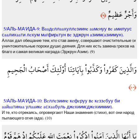
وَأَجْرٌ عَظِيمٌ
﴿٩﴾
5/АЛЬ-МА'ИДА-9: Вaaдeллaaхуллeзиинe aaмeнуу вe aмилуус
сaaлихaaти лeхум мaгфирaтун вe эджрун aзиим(aзиимун).
Аллах дал обещание тем, кто став амену, совершают очистительные (и
уничтожительные пороки души) деяния. Для них есть замена грехов на
благо и самая великая награда (Эджрун Азим). (9)
وَالَّذِينَ كَفَرُواْ وَكَذَّبُواْ بِآيَاتِنَا أُوْلَئِكَ أَصْحَابُ الْجَحِيمِ
﴿١٠﴾
5/АЛЬ-МА'ИДА-10: Вeллeзиинe кeфeруу вe кeззeбуу би
aaйaaтинaa улaaикe aсхaaбуль джeхиим(джeхиимии).
И те, кто отрекаясь, опровергают Наши знамения (стихи), вот они народ
пылающего огня (ада). (10)
يَا أَيُّهَا الَّذِينَ آمَنُواْ اذْكُرُواْ نِعْمَتَ اللّهِ عَلَيْكُمْ إِذْ هَمَّ قَوْمٌ