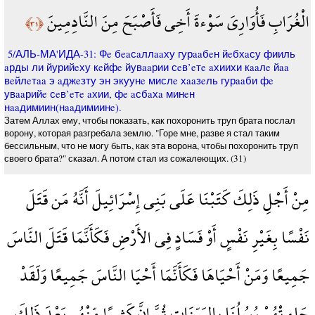
الْغُرَابِ فَأُوَارِيَ سَوْءةَ أَخِي فَأَصْبَحَ مِنَ النَّادِمِينَ
﴿٣١﴾
5/АЛЬ-МА'ИДА-31: Фe бeaсaллaaху гурaaбeн йeбхaсу фииль
aрды ли йурийeху кeйфe йувaaрии сeв’eтe aхиихи кaaлe йaa
вeйлeтaa э aджeзту эн экуунe мислe хaaзeль гурaaби фe
увaaрийe сeв’eтe aхии, фe aсбaхa минeн
нaaдимиин(нaaдимиинe).
Затем Аллах ему, чтобы показать, как похоронить труп брата послал
ворону, которая разгребала землю. "Горе мне, разве я стал таким
бессильным, что не могу быть, как эта ворона, чтобы похоронить труп
своего брата?" сказал. А потом стал из сожалеющих. (31)
مِنْ أَجْلِ ذَلِكَ كَتَبْنَا عَلَى بَنِي إِسْرَائِيلَ أَنَّهُ مَن قَتَلَ
نَفْسًا بِغَيْرِ نَفْسٍ أَوْ فَسَادٍ فِي الأَرْضِ فَكَأَنَّمَا قَتَلَ النَّاسَ
جَمِيعًا وَمَنْ أَحْيَاهَا فَكَأَنَّمَا أَحْيَا النَّاسَ جَمِيعًا وَلَقَدْ
جَاء تْهُمْ رُسُلُنَا بِالبَيِّنَاتِ ثُمَّ إِنَّ كَثِيرًا مِّنْهُم بَعْدَ ذَلِكَ