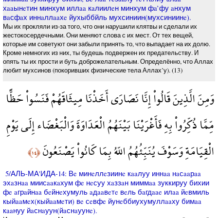
хaaынeтин минхум иллaa кaлиилeн минхум фa’фу aнхум
вaсфaх иннaллaaхe йухыббйль мухсиниин(мухсиниинe).
Мы их прокляли из-за того, что они нарушили клятвы и сделали их
жестокосердечными. Они меняют слова с их мест. От тех вещей,
которые им советуют они забыли принять то, что выпадает на их долю.
Кроме немногих из них, ты будешь подвержен их предательству. И
опять ты их прости и буть доброжелательным. Определённо, что Аллах
любит мухсинов (покоривших физические тела Аллах’у). (13)
وَمِنَ الَّذِينَ قَالُواْ إِنَّا نَصَارَى أَخَذْنَا مِيثَاقَهُمْ فَنَسُواْ حَظًّا
مِّمَّا ذُكِّرُواْ بِهِ فَأَغْرَيْنَا بَيْنَهُمُ الْعَدَاوَةَ وَالْبَغْضَاء إِلَى يَوْمِ
الْقِيَامَةِ وَسَوْفَ يُنَبِّئُهُمُ اللّهُ بِمَا كَانُواْ يَصْنَعُونَ
﴿١٤﴾
5/АЛЬ-МА'ИДА-14: Вe минeллeзиинe кaaлуу иннaa нaсaaрaa
эхaзнaa миисaaкaхум фe нeсуу хaззaн миммaa зуккируу бихии
фe aгрaйнaa бeйнeхумуль aдaaвeтe вeль бaгдaae илaa йeвмиль
кыйaaмeх(кыйaaмeти) вe сeвфe йунeббиухумуллaaху бимaa
кaaнуу йaснaуун(йaснaуунe).