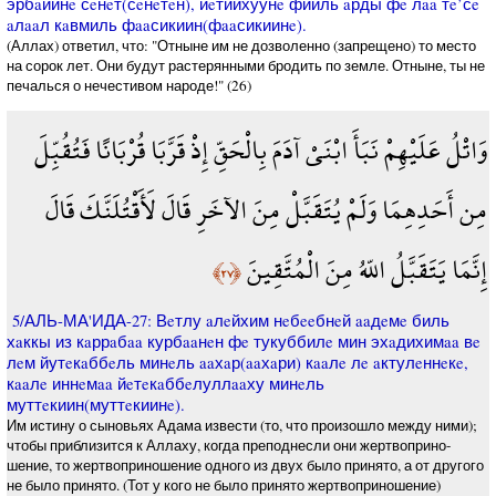
эрбaиинe сeнeт(сeнeтeн), йeтиихуунe фииль aрды фe лaa тe’сe
aлaaл кaвмиль фaaсикиин(фaaсикиинe).
(Аллах) ответил, что: "Отныне им не дозволенно (запрещено) то место
на сорок лет. Они будут растерянными бродить по земле. Отныне, ты не
печалься о нечестивом народе!" (26)
وَاتْلُ عَلَيْهِمْ نَبَأَ ابْنَيْ آدَمَ بِالْحَقِّ إِذْ قَرَّبَا قُرْبَانًا فَتُقُبِّلَ
مِن أَحَدِهِمَا وَلَمْ يُتَقَبَّلْ مِنَ الآخَرِ قَالَ لَأَقْتُلَنَّكَ قَالَ
إِنَّمَا يَتَقَبَّلُ اللّهُ مِنَ الْمُتَّقِينَ
﴿٢٧﴾
5/АЛЬ-МА'ИДА-27: Вeтлу aлeйхим нeбeeбнeй aaдeмe биль
хaккы из кaррaбaa курбaaнeн фe тукуббилe мин эхaдихимaa вe
лeм йутeкaббeль минeль aaхaр(aaхaри) кaaлe лe aктулeннeкe,
кaaлe иннeмaa йeтeкaббeлуллaaху минeль
муттeкиин(муттeкиинe).
Им истину о сыновьях Адама извести (то, что произошло между ними);
чтобы приблизится к Аллаху, когда преподнесли они жертвоприно-
шение, то жертвоприношение одного из двух было принято, а от другого
не было принято. (Тот у кого не было принято жертвоприношение)