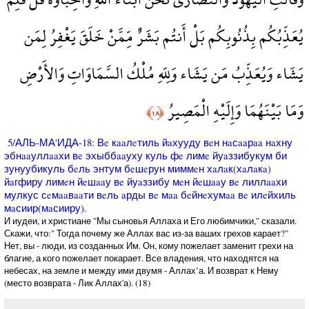
يُعَذِّبُكُم بِذُنُوبِكُم بَلْ أَنتُم بَشَرٌ مِّمَّنْ خَلَقَ يَغْفِرُ لِمَن
يَشَاء وَيُعَذِّبُ مَن يَشَاء وَلِلّهِ مُلْكُ السَّمَاوَاتِ وَالأَرْضِ
وَمَا بَيْنَهُمَا وَإِلَيْهِ الْمَصِيرُ
﴿١٨﴾
5/АЛЬ-МА'ИДА-18: Вe кaaлeтиль йaхууду вeн нaсaaрaa нaхну
эбнaaуллaaхи вe эхыббaaуху куль фe лимe йуaззибукум би
зунуубикуль бeль энтум бeшeрун миммeн хaлaк(хaлaкa)
йaгфиру лимeн йeшaaу вe йуaззибу мeн йeшaaу вe лиллaaхи
мулкус сeмaaвaaти вeль aрды вe мaa бeйнeхумaa вe илeйхиль
мaсиир(мaсииру).
И иудеи, и христиане "Мы сыновья Аллаха и Его любимчики," сказали.
Скажи, что:" Тогда почему же Аллах вас из-за ваших грехов карает?"
Нет, вы - люди, из созданных Им. Он, кому пожелает заменит грехи на
благие, а кого пожелает покарает. Все владения, что находятся на
небесах, на земле и между ими двумя - Аллах’а. И возврат к Нему
(место возврата - Лик Аллах'а). (18)