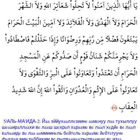
يَا أَيُّهَا الَّذِينَ آمَنُواْ لاَ تُحِلُّواْ شَعَآئِرَ اللّهِ وَلاَ الشَّهْرَ
الْحَرَامَ وَلاَ الْهَدْيَ وَلاَ الْقَلآئِدَ وَلا آمِّينَ الْبَيْتَ الْحَرَامَ
يَبْتَغُونَ فَضْلاً مِّن رَّبِّهِمْ وَرِضْوَانًا وَإِذَا حَلَلْتُمْ فَاصْطَادُواْ
وَلاَ يَجْرِمَنَّكُمْ شَنَآنُ قَوْمٍ أَن صَدُّوكُمْ عَنِ الْمَسْجِدِ
الْحَرَامِ أَن تَعْتَدُواْ وَتَعَاوَنُواْ عَلَى الْبرِّ وَالتَّقْوَى وَلاَ
تَعَاوَنُواْ عَلَى الإِثْمِ وَالْعُدْوَانِ وَاتَّقُواْ اللّهَ إِنَّ اللّهَ شَدِيدُ
الْعِقَابِ
﴿٢﴾
5/АЛЬ-МА'ИДА-2: Йaa эййухaaллeзиинe aaмeнуу лaa тухыллуу
шeaaирaллaaхи вe лaaш шeхрaл хaрaaмe вe лaaл хeдйe вe лaaл
кaлaaидe вe лaa aaммиинeль бeйтeль хaрaaмe йeбтeгуунe
фaдлaн мин рaббихим вe рыдвaaнaa(рыдвaaнeн) вe изaa