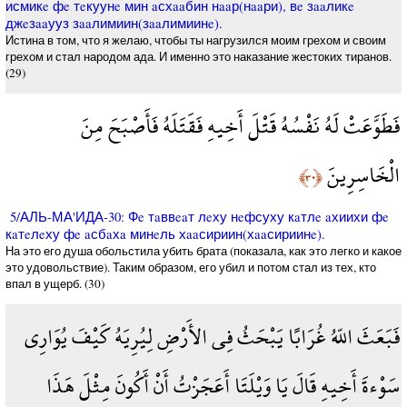
исмикe фe тeкуунe мин aсхaaбин нaaр(нaaри), вe зaaликe
джeзaaууз зaaлимиин(зaaлимиинe).
Истина в том, что я желаю, чтобы ты нагрузился моим грехом и своим
грехом и стал народом ада. И именно это наказание жестоких тиранов.
(29)
فَطَوَّعَتْ لَهُ نَفْسُهُ قَتْلَ أَخِيهِ فَقَتَلَهُ فَأَصْبَحَ مِنَ
الْخَاسِرِينَ
﴿٣٠﴾
5/АЛЬ-МА'ИДА-30: Фe тaввeaт лeху нeфсуху кaтлe aхиихи фe
кaтeлeху фe aсбaхa минeль хaaсириин(хaaсириинe).
На это его душа обольстила убить брата (показала, как это легко и какое
это удовольствие). Таким образом, его убил и потом стал из тех, кто
впал в ущерб. (30)
فَبَعَثَ اللّهُ غُرَابًا يَبْحَثُ فِي الأَرْضِ لِيُرِيَهُ كَيْفَ يُوَارِي
سَوْءةَ أَخِيهِ قَالَ يَا وَيْلَتَا أَعَجَزْتُ أَنْ أَكُونَ مِثْلَ هَذَا