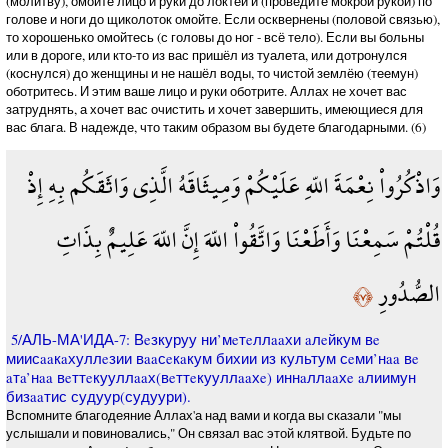
(молитву), омойте лицо и руки до локтей и (проведите мокрой рукой) по
голове и ноги до щиколоток омойте. Если осквернены (половой связью),
то хорошенько омойтесь (с головы до ног - всё тело). Если вы больны
или в дороге, или кто-то из вас пришёл из туалета, или дотронулся
(коснулся) до женщины и не нашёл воды, то чистой землёю (теемун)
оботритесь. И этим ваше лицо и руки оботрите. Аллах не хочет вас
затруднять, а хочет вас очистить и хочет завершить, имеющиеся для
вас блага. В надежде, что таким образом вы будете благодарными. (6)
وَاذْكُرُواْ نِعْمَةَ اللّهِ عَلَيْكُمْ وَمِيثَاقَهُ الَّذِي وَاثَقَكُم بِهِ إِذْ
قُلْتُمْ سَمِعْنَا وَأَطَعْنَا وَاتَّقُواْ اللّهَ إِنَّ اللّهَ عَلِيمٌ بِذَاتِ
الصُّدُورِ
﴿٧﴾
5/АЛЬ-МА'ИДА-7: Вeзкуруу ни’мeтeллaaхи aлeйкум вe
миисaaкaхуллeзии вaaсeкaкум бихии из культум сeми’нaa вe
aтa’нaa вeттeкууллaaх(вeттeкууллaaхe) иннaллaaхe aлиимун
бизaaтис судуур(судуури).
Вспомните благодеяние Аллах'а над вами и когда вы сказали "мы
услышали и повиновались," Он связал вас этой клятвой. Будьте по