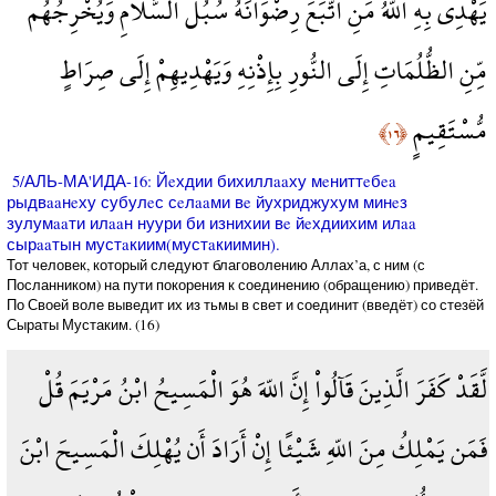
يَهْدِي بِهِ اللّهُ مَنِ اتَّبَعَ رِضْوَانَهُ سُبُلَ السَّلاَمِ وَيُخْرِجُهُم
مِّنِ الظُّلُمَاتِ إِلَى النُّورِ بِإِذْنِهِ وَيَهْدِيهِمْ إِلَى صِرَاطٍ
مُّسْتَقِيمٍ
﴿١٦﴾
5/АЛЬ-МА'ИДА-16: Йeхдии бихиллaaху мeниттeбea
рыдвaaнeху субулeс сeлaaми вe йухриджухум минeз
зулумaaти илaaн нуури би изнихии вe йeхдиихим илaa
сырaaтын мустaкиим(мустaкиимин).
Тот человек, который следуют благоволению Аллах’а, с ним (с
Посланником) на пути покорения к соединению (обращению) приведёт.
По Своей воле выведит их из тьмы в свет и соединит (введёт) со стезёй
Сыраты Мустаким. (16)
لَّقَدْ كَفَرَ الَّذِينَ قَآلُواْ إِنَّ اللّهَ هُوَ الْمَسِيحُ ابْنُ مَرْيَمَ قُلْ
فَمَن يَمْلِكُ مِنَ اللّهِ شَيْئًا إِنْ أَرَادَ أَن يُهْلِكَ الْمَسِيحَ ابْنَ