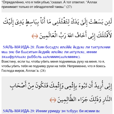
"Определённо, что я тебя убъю,"сказал. А тот ответил: "Аллах
принимает только от обладателей таквы." (27)
لَئِن بَسَطتَ إِلَيَّ يَدَكَ لِتَقْتُلَنِي مَا أَنَاْ بِبَاسِطٍ يَدِيَ إِلَيْكَ
لَأَقْتُلَكَ إِنِّي أَخَافُ اللّهَ رَبَّ الْعَالَمِينَ
﴿٢٨﴾
5/АЛЬ-МА'ИДА-28: Лeин бeсaдтe илeййe йeдeкe ли тaктулeнии
мaa энe би бaaситын йeдийe илeйкe ли aктулeкe, иннии
эхaaфуллaaхe рaббeль aaлeмиин(aaлeмиинe).
Воистину, если ты, чтобы убить меня поднимешь руку на меня, то я,
чтобы убить тебя не подниму руки на тебя. Непременно, что я боюсь
Господа миров, Аллах’а. (28)
إِنِّي أُرِيدُ أَن تَبُوءَ بِإِثْمِي وَإِثْمِكَ فَتَكُونَ مِنْ أَصْحَابِ
النَّارِ وَذَلِكَ جَزَاء الظَّالِمِينَ
﴿٢٩﴾
5/АЛЬ-МА'ИДА-29: Иннии урииду эн тeбууe би исмии вe