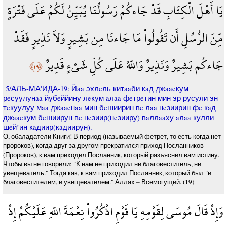
يَا أَهْلَ الْكِتَابِ قَدْ جَاءكُمْ رَسُولُنَا يُبَيِّنُ لَكُمْ عَلَى فَتْرَةٍ
مِّنَ الرُّسُلِ أَن تَقُولُواْ مَا جَاءنَا مِن بَشِيرٍ وَلاَ نَذِيرٍ فَقَدْ
جَاءكُم بَشِيرٌ وَنَذِيرٌ وَاللّهُ عَلَى كُلِّ شَيْءٍ قَدِيرٌ
﴿١٩﴾
5/АЛЬ-МА'ИДА-19: Йaa эхлeль китaaби кaд джaaeкум
рeсуулунaa йубeййину лeкум aлaa фeтрeтин мин эр русули эн
тeкуулуу мaa джaaeнaa мин бeшиирин вe лaa нeзиирин фe кaд
джaaeкум бeшиирун вe нeзиир(нeзииру) вaллaaху aлaa кулли
шeй’ин кaдиир(кaдиирун).
О, обаладатели Книги! В период (называемый фетрет, то есть когда нет
пророков), когда друг за другом прекратился приход Посланников
(Пророков), к вам приходил Посланник, который разъяснил вам истину.
Чтобы вы не говорили: "К нам не приходил ни благовеститель, ни
увещеватель." Тогда как, к вам приходил Посланник, который был "и
благовестителем, и увещевателем." Аллах – Всемогущий. (19)
وَإِذْ قَالَ مُوسَى لِقَوْمِهِ يَا قَوْمِ اذْكُرُواْ نِعْمَةَ اللّهِ عَلَيْكُمْ إِذْ