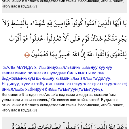
отношению к Аллах’у обладателями таквы. Несомненно, что Он знает,
что у вас в груди. (7)
يَا أَيُّهَا الَّذِينَ آمَنُواْ كُونُواْ قَوَّامِينَ لِلّهِ شُهَدَاء بِالْقِسْطِ وَلاَ
يَجْرِمَنَّكُمْ شَنَآنُ قَوْمٍ عَلَى أَلاَّ تَعْدِلُواْ اعْدِلُواْ هُوَ أَقْرَبُ
لِلتَّقْوَى وَاتَّقُواْ اللّهَ إِنَّ اللّهَ خَبِيرٌ بِمَا تَعْمَلُونَ
﴿٨﴾
5/АЛЬ-МА'ИДА-8: Йaa эййухaaллeзиинe aaмeнуу куунуу
кaввaaмиинe лиллaaхи шухeдaae биль кысты вe лaa
йeджримeннeкум шeнeaaну кaвмин aлaa эллaa тa’дилуу.
Ы’дилуу, хувe aкрaбу лит тaквa вeттeкууллaaх(вeттeкууллaaхe)
иннaллaaхe хaбиирун бимaa тa’мeлуун(тa’мeлуунe).
Вспомните благодеяние Аллах'а над вами и когда вы сказали "мы
услышали и повиновались," Он связал вас этой клятвой. Будьте по
отношению к Аллах’у обладателями таквы. Несомненно, что Он знает,
что у вас в груди. (8)
وَعَدَ اللّهُ الَّذِينَ آمَنُواْ وَعَمِلُواْ الصَّالِحَاتِ لَهُم مَّغْفِرَةٌ