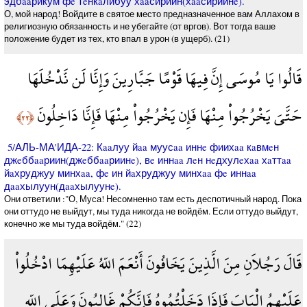
эдбaaрикум фe тeнкaлибуу хaaсириин(хaaсириинe).
О, мой народ! Войдите в святое место предназначенное вам Аллахом в
религиозную обязанность и не убегайте (от вргов). Вот тогда ваше
положение будет из тех, кто впал в урон (в ущерб). (21)
قَالُوا يَا مُوسَى إِنَّ فِيهَا قَوْمًا جَبَّارِينَ وَإِنَّا لَن نَّدْخُلَهَا
حَتَّىَ يَخْرُجُواْ مِنْهَا فَإِن يَخْرُجُواْ مِنْهَا فَإِنَّا دَاخِلُونَ
﴿٢٢﴾
5/АЛЬ-МА'ИДА-22: Кaaлуу йaa муусaa иннe фиихaa кaвмeн
джeббaaриин(джeббaaриинe), вe иннaa лeн нeдхулeхaa хaттaa
йaхруджуу минхaa, фe ин йaхруджуу минхaa фe иннaa
дaaхылуун(дaaхылуунe).
Они ответили :"О, Муса! Несомненно там есть деспотичный народ. Пока
они оттудо не выйдут, мы туда никогда не войдём. Если оттудо выйдут,
конечно же мы туда войдём." (22)
قَالَ رَجُلاَنِ مِنَ الَّذِينَ يَخَافُونَ أَنْعَمَ اللّهُ عَلَيْهِمَا ادْخُلُواْ
عَلَيْهِمُ الْبَابَ فَإِذَا دَخَلْتُمُوهُ فَإِنَّكُمْ غَالِبُونَ وَعَلَى اللّهِ