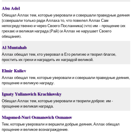
Abu Adel
Обещал Аллах тем, которые уверовали и совершали праведные деяния
[совершали только ради Аллаха то, что повелел Аллах Сам
непосредственно и через Своего Посланника] (что) им – прощение (их
грехам) и великая награда [Рай] (и Аллах не нарушает Своего
обещания).
Al Muntahab
Аллах обещал тем, кто уверовал в Его религию и творил благое,
простить их грехи и наградить их наградой великой.
Elmir Kuliev
Аллах обещал тем, которые уверовали и совершали праведные деяния,
прощение и великую награду.
Ignaty Yulianovich Krachkovsky
Обещал Аллах тем, которые уверовали и творили доброе: им -
прощение и великая награда.
Magomed-Nuri Osmanovich Osmanov
Тем, которые уверовали и вершили добрые деяния, Аллах обещал
прощение и великое вознаграждение.