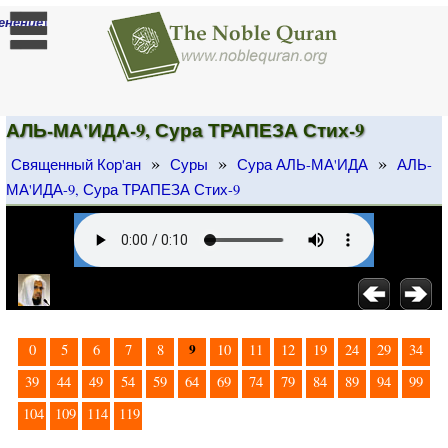
]
енение
АЛЬ-МА'ИДА-9, Сура ТРАПЕЗА Стих-9
»
»
»
Священный Кор'ан
Суры
Сура АЛЬ-МА'ИДА
АЛЬ-
МА'ИДА-9, Сура ТРАПЕЗА Стих-9
9
0
5
6
7
8
10
11
12
19
24
29
34
39
44
49
54
59
64
69
74
79
84
89
94
99
104
109
114
119