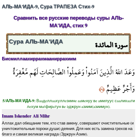
АЛЬ-МА'ИДА-9, Сура ТРАПЕЗА Стих-9
Сравнить все русские переводы суры АЛЬ-
МА'ИДА, стих 9
سورة المائدة
Сура АЛЬ-МА'ИДА
Бисмиллаахиррахмааниррахиим
وَعَدَ اللّهُ الَّذِينَ آمَنُواْ وَعَمِلُواْ الصَّالِحَاتِ لَهُم مَّغْفِرَةٌ
وَأَجْرٌ عَظِيمٌ
﴿٩﴾
5/АЛЬ-МА'ИДА-9:
Вaaдeллaaхуллeзиинe aaмeнуу вe aмилуус сaaлихaaти
лeхум мaгфирaтун вe эджрун aзиим(aзиимун).
Imam Iskender Ali Mihr
Аллах дал обещание тем, кто став амену, совершают очистительные (и
уничтожительные пороки души) деяния. Для них есть замена грехов на
благо и самая великая награда (Эджрун Азим).