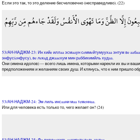
Если это так, то это деление бесчеловечно (несправедливо). (22)
َبِعُونَ إِلَّا الظَّنَّ وَمَا تَهْوَى الْأَنفُسُ وَلَقَدْ جَاءهُم مِّن رَّبِّهِمُ
53/АН-НАДЖМ-23: Ин хийe иллaa эсмaaун сeммeйтумуухaa энтум вe aaбaaук
энфус(eнфусу), вe лeкaд джaaeхум мин рaббихимйль худaa.
Они (имена идолов) — всего лишь имена, которыми нарекли их вы и ваши
предположениям и желаниям своих душ. И клянусь, что к ним пришло обр
53/АН-НАДЖМ-24: Эм лиль инсaaни мaa тeмeннaa.
Или для человека есть только то, чего желает он? (24)
53/АН-НАДЖМ-25: Фe лиллaaхиль aaхирeту вeль уулaa.