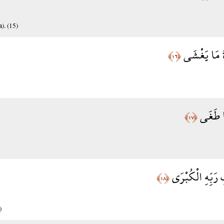
. (15)
ةَ مَا يَغْشَى
﴿١٦﴾
َا طَغَى
﴿١٧﴾
 رَبِّهِ الْكُبْرَى
﴿١٨﴾
)