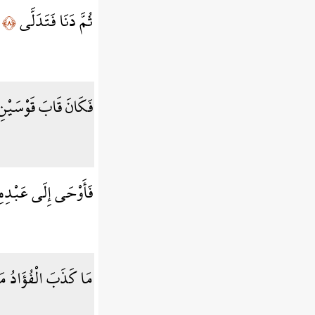
ثُمَّ دَنَا فَتَدَلَّى
﴿٨﴾
فَكَانَ قَابَ قَوْسَيْنِ
فَأَوْحَى إِلَى عَبْدِه
مَا كَذَبَ الْفُؤَادُ م