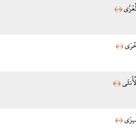
لْعُزَّى
﴿١٩﴾
أُخْرَى
﴿٢٠﴾
الْأُنثَى
﴿٢١﴾
ضِيزَى
﴿٢٢﴾