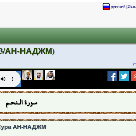
[
русский
Изм
53/АН-НАДЖМ)
م
سورة الـنحـم
Сура АН-НАДЖМ