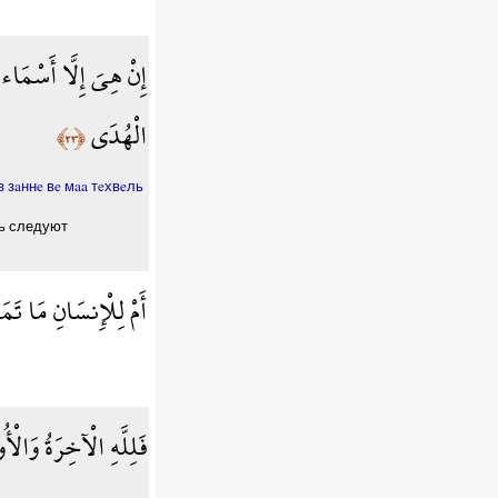
إِنْ هِيَ إِلَّا أَسْمَاء 
الْهُدَى
﴿٢٣﴾
 зaннe вe мaa тeхвeль
шь следуют
أَمْ لِلْإِنسَانِ مَا تَم
فَلِلَّهِ الْآخِرَةُ وَالْ