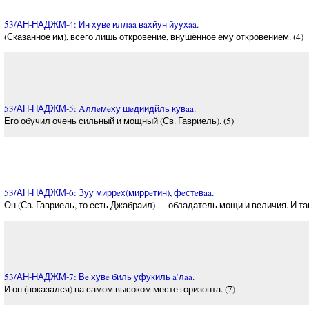
53/АН-НАДЖМ-4: Ин хувe иллaa вaхйун йуухaa.
(Сказанное им), всего лишь откровение, внушённое ему откровением. (4)
53/АН-НАДЖМ-5: Aллeмeху шeдиидйль кувaa.
Его обучил очень сильный и мощный (Св. Гавриель). (5)
53/АН-НАДЖМ-6: Зуу миррeх(миррeтин), фeстeвaa.
Он (Св. Гавриель, то есть Джабраил) — обладатель мощи и величия. И так
53/АН-НАДЖМ-7: Вe хувe биль уфукиль a’лaa.
И он (показался) на самом высоком месте горизонта. (7)