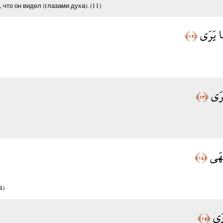
 что он видел (глазами духа). (11)
َا يَرَى
﴿١٢﴾
خْرَى
﴿١٣﴾
تَهَى
﴿١٤﴾
4)
ْوَى
﴿١٥﴾