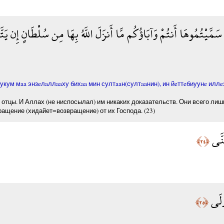
سَمَّيْتُمُوهَا أَنتُمْ وَآبَاؤُكُم مَّا أَنزَلَ اللَّهُ بِهَا مِن سُلْطَانٍ إِن يَتّ
ум мaa энзeлaллaaху бихaa мин султaaн(султaaнин), ин йeттeбиуунe иллeз
 отцы. И Аллах (не ниспосылал) им никаких доказательств. Они всего ли
ащение (хидайет=возвращение) от их Господа. (23)
َنَّى
﴿٢٤﴾
أُولَى
﴿٢٥﴾