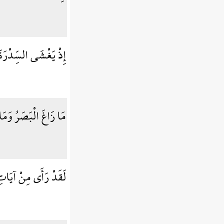
إِذْ يَغْشَى السِّدْرَ
مَا زَاغَ الْبَصَرُ وَم
لَقَدْ رَأَى مِنْ آيَاتِ