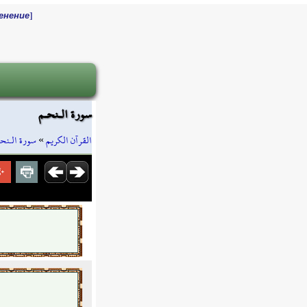
]
енение
سورة الـنحـم
سورة الـنحـ
»
القرآن الكريم