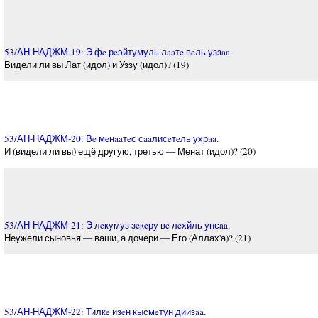
53/АН-НАДЖМ-19: Э фe рeэйтумуль лaaтe вeль уззaa.
Видели ли вы Лат (идол) и Уззу (идол)? (19)
53/АН-НАДЖМ-20: Вe мeнaaтeс сaaлисeтeль ухрaa.
И (видели ли вы) ещё другую, третью — Менат (идол)? (20)
53/АН-НАДЖМ-21: Э лeкумуз зeкeру вe лeхйль унсaa.
Неужели сыновья — ваши, а дочери — Его (Аллах'а)? (21)
53/АН-НАДЖМ-22: Тилкe изeн кысмeтун диизaa.