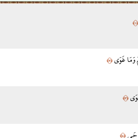
﴿١
 وَمَا غَوَى
﴿٢﴾
هَوَى
﴿٣﴾
يُوحَى
﴿٤﴾