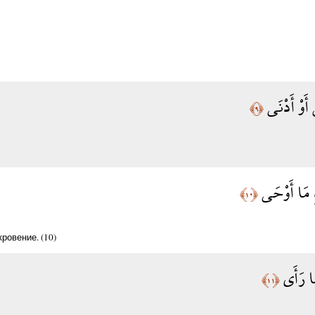
 أَوْ أَدْنَى
﴿٩﴾
ِ مَا أَوْحَى
﴿١٠﴾
ровение. (10)
َا رَأَى
﴿١١﴾