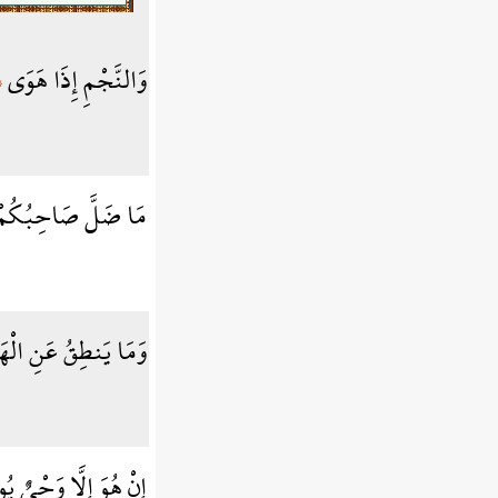
وَالنَّجْمِ إِذَا هَوَى
﴾
مَا ضَلَّ صَاحِبُكُمْ
وَمَا يَنطِقُ عَنِ الْ
إِنْ هُوَ إِلَّا وَحْيٌ 