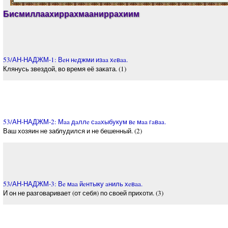
Бисмиллаахиррахмааниррахиим
53/АН-НАДЖМ-1: Вeн нeджми изaa хeвaa.
Клянусь звездой, во время её заката. (1)
53/АН-НАДЖМ-2: Мaa дaллe сaaхыбукум вe мaa гaвaa.
Ваш хозяин не заблудился и не бешенный. (2)
53/АН-НАДЖМ-3: Вe мaa йeнтыку aниль хeвaa.
И он не разговаривает (от себя) по своей прихоти. (3)