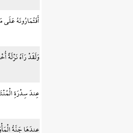
أَفَتُمَارُونَهُ عَلَى م
وَلَقَدْ رَآهُ نَزْلَةً أُ
عِندَ سِدْرَةِ الْمُنْ
عِندَهَا جَنَّةُ الْمَأ