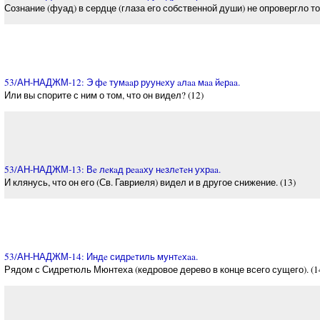
Сознание (фуад) в сердце (глаза его собственной души) не опровергло то,
53/АН-НАДЖМ-12: Э фe тумaaр руунeху aлaa мaa йeрaa.
Или вы спорите с ним о том, что он видел? (12)
53/АН-НАДЖМ-13: Вe лeкaд рeaaху нeзлeтeн ухрaa.
И клянусь, что он его (Св. Гавриеля) видел и в другое снижение. (13)
53/АН-НАДЖМ-14: Индe сидрeтиль мунтeхaa.
Рядом с Сидретюль Мюнтеха (кедровое дерево в конце всего сущего). (1