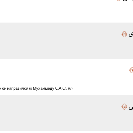
وَى
﴿٥﴾
 он направился (к Мухаммеду С.А.С). (6)
لَى
﴿٧﴾