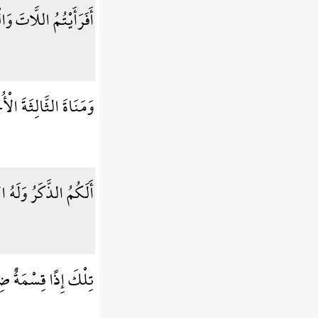
أَفَرَأَيْتُمُ اللَّاتَ وَا
وَمَنَاةَ الثَّالِثَةَ الْ
أَلَكُمُ الذَّكَرُ وَلَهُ 
تِلْكَ إِذًا قِسْمَةٌ 