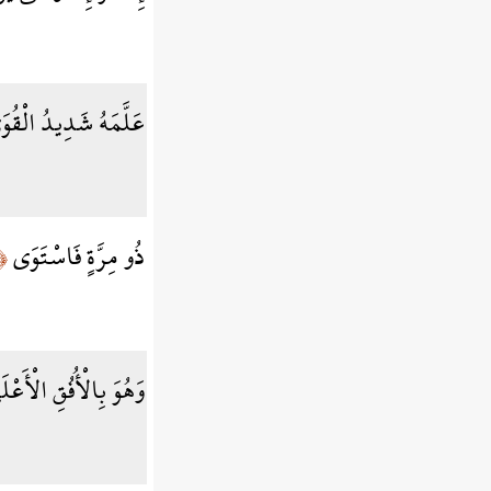
عَلَّمَهُ شَدِيدُ الْقُ
ذُو مِرَّةٍ فَاسْتَوَى
﴿٦﴾
وَهُوَ بِالْأُفُقِ الْأَعْ