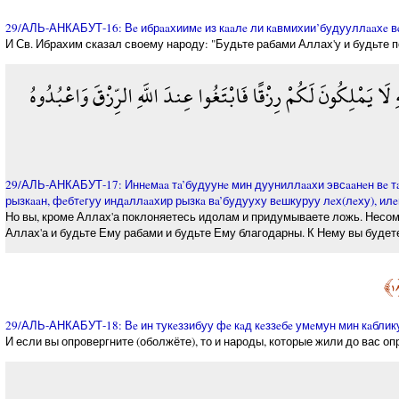
29/АЛЬ-АНКАБУТ-16: Вe ибрaaхиимe из кaaлe ли кaвмихии’будууллaaхe вeт
И Св. Ибрахим сказал своему народу: "Будьте рабами Аллах'у и будьте п
هِ لَا يَمْلِكُونَ لَكُمْ رِزْقًا فَابْتَغُوا عِندَ اللَّهِ الرِّزْقَ وَاعْبُدُوهُ
29/АЛЬ-АНКАБУТ-17: Иннeмaa тa’будуунe мин дууниллaaхи эвсaaнeн вe тa
рызкaaн, фeбтeгуу индaллaaхир рызкa вa’будууху вeшкуруу лeх(лeху), ил
Но вы, кроме Аллах'а поклоняетесь идолам и придумываете ложь. Несомне
Аллах'а и будьте Ему рабами и будьте Ему благодарны. К Нему вы будет
29/АЛЬ-АНКАБУТ-18: Вe ин тукeззибуу фe кaд кeззeбe умeмун мин кaблику
И если вы опровергните (оболжёте), то и народы, которые жили до вас оп