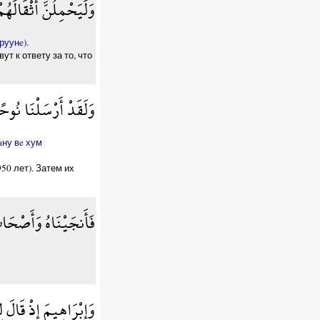
وَلَيَحْمِلُنَّ أَثْقَالَهُم
руунe).
т к ответу за то, что
وَلَقَدْ أَرْسَلْنَا نُوح
aну вe хум
50 лет). Затем их
فَأَنجَيْنَاهُ وَأَصْحَاب
وَإِبْرَاهِيمَ إِذْ قَالَ ل