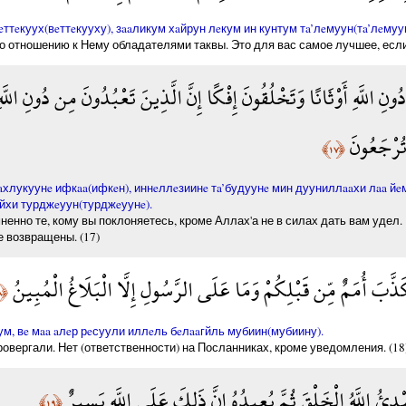
тeкуух(вeттeкууху), зaaликум хaйрун лeкум ин кунтум тa’лeмуун(тa’лeмуун
о отношению к Нему обладателями таквы. Это для вас самое лучшее, если 
ونِ اللَّهِ أَوْثَانًا وَتَخْلُقُونَ إِفْكًا إِنَّ الَّذِينَ تَعْبُدُونَ مِن دُونِ اللَّ
 تُرْجَعُونَ
﴿١٧﴾
хлукуунe ифкaa(ифкeн), иннeллeзиинe тa’будуунe мин дууниллaaхи лaa й
eйхи турджeуун(турджeуунe).
нно те, кому вы поклоняетесь, кроме Аллах'а не в силах дать вам удел. 
е возвращены. (17)
كَذَّبَ أُمَمٌ مِّن قَبْلِكُمْ وَمَا عَلَى الرَّسُولِ إِلَّا الْبَلَاغُ الْمُبِينُ
﴿١٨﴾
м, вe мaa aлeр рeсуули иллeль бeлaaгйль мубиин(мубиину).
ровергали. Нет (ответственности) на Посланниках, кроме уведомления. (18
ْدِئُ اللَّهُ الْخَلْقَ ثُمَّ يُعِيدُهُ إِنَّ ذَلِكَ عَلَى اللَّهِ يَسِيرٌ
﴿١٩﴾