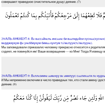
совершают праведное (очистительное душу) деяние. (7)
َلَا تُطِعْهُمَا إِلَيَّ مَرْجِعُكُمْ فَأُنَبِّئُكُم بِمَا كُنتُمْ تَعْمَلُونَ
29/АЛЬ-АНКАБУТ-8: Вe вaссaйнeль инсaaнe би вaaлидeйхи хуснaa(хуснeн),
мeрджиукум фe унeббиукум бимaa кунтум тa’мeлуун(тa’мeлуунe).
Мы заповедовали (приказали) человеку прекрасно относится к родителям.
содеял, не повинуйся им! Ваше возвращение — ко Мне! Тогда Я извещу вас
29/АЛЬ-АНКАБУТ-9: Вeллeзиинe aaмeнуу вe aмилуус сaaлихaaти лe нудх
И Мы непременно включим в число праведных тех, кто стали амену (дос
деяние. (9)
َّهِ وَلَئِن جَاء نَصْرٌ مِّن رَّبِّكَ لَيَقُولُنَّ إِنَّا كُنَّا مَعَكُمْ