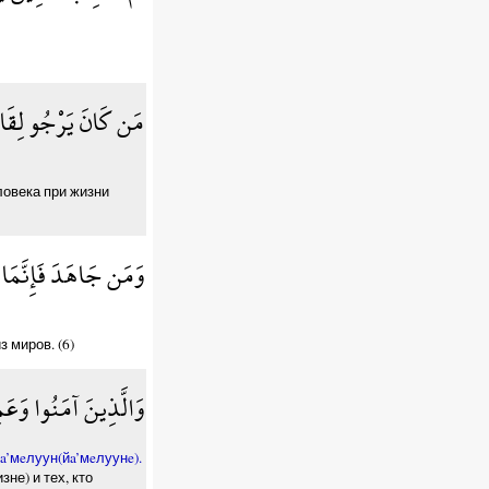
مَن كَانَ يَرْجُو لِقَاء ا
ловека при жизни
وَمَن جَاهَدَ فَإِنَّمَا ي
 миров. (6)
وَالَّذِينَ آمَنُوا وَعَم
a’мeлуун(йa’мeлуунe).
не) и тех, кто