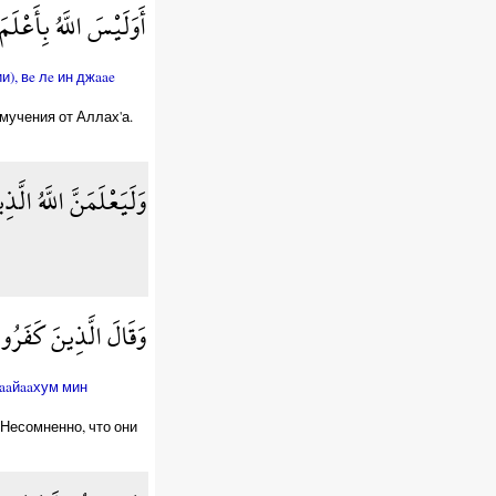
أَوَلَيْسَ اللَّهُ بِأَعْ
), вe лe ин джaae
 мучения от Аллах'а.
وَلَيَعْلَمَنَّ اللَّهُ الّ
وَقَالَ الَّذِينَ كَفَرُ
тaaйaaхум мин
 Несомненно, что они