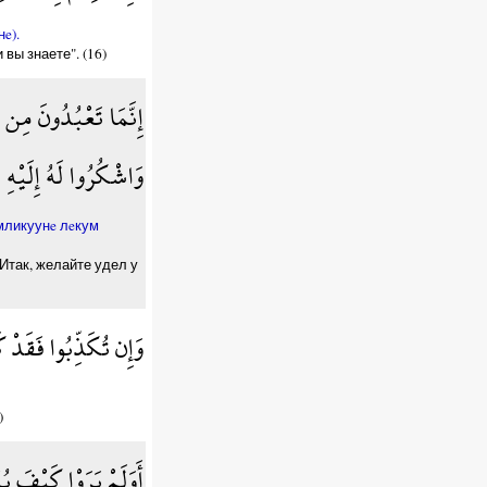
e).
вы знаете". (16)
إِنَّمَا تَعْبُدُونَ مِن دُ
وَاشْكُرُوا لَهُ إِلَيْهِ
eмликуунe лeкум
Итак, желайте удел у
وَإِن تُكَذِّبُوا فَقَدْ 
)
أَوَلَمْ يَرَوْا كَيْفَ يُب