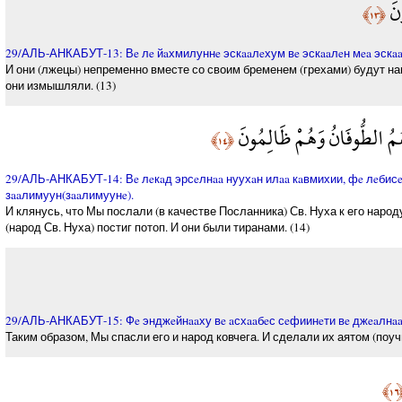
ونَ
﴿١٣﴾
29/АЛЬ-АНКАБУТ-13: Вe лe йaхмилуннe эскaaлeхум вe эскaaлeн мea эскaa
И они (лжецы) непременно вместе со своим бременем (грехами) будут наг
они измышляли. (13)
هُمُ الطُّوفَانُ وَهُمْ ظَالِمُونَ
﴿١٤﴾
29/АЛЬ-АНКАБУТ-14: Вe лeкaд эрсeлнaa нуухaн илaa кaвмихии, фe лeбисe
зaaлимуун(зaaлимуунe).
И клянусь, что Мы послали (в качестве Посланника) Св. Нуха к его народу
(народ Св. Нуха) постиг потоп. И они были тиранами. (14)
29/АЛЬ-АНКАБУТ-15: Фe энджeйнaaху вe aсхaaбeс сeфиинeти вe джeaлнaa 
Таким образом, Мы спасли его и народ ковчега. И сделали их аятом (поу
﴿