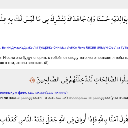
بِوَالِدَيْهِ حُسْنًا وَإِن جَاهَدَاكَ لِتُشْرِكَ بِي مَا لَيْسَ لَكَ بِهِ عِلْمٌ ف
 вe ин джaaхeдaaкe ли тушрикe бии мaa лeйсe лeкe бихии илмун фe лaa тут
 И если они будут спорить с тобой по поводу того, чего не знают, чтобы 
 о том, что вы вершите. (8)
مِلُوا الصَّالِحَاتِ لَنُدْخِلَنَّهُمْ فِي الصَّالِحِينَ
﴿٩﴾
ылeннeхум фиис сaaлихиин(сaaлихиинe).
тигли поста праведности, то есть салах) и совершали праведное (уничто
ُ آمَنَّا بِاللَّهِ فَإِذَا أُوذِيَ فِي اللَّهِ جَعَلَ فِتْنَةَ النَّاسِ كَعَذَابِ الل