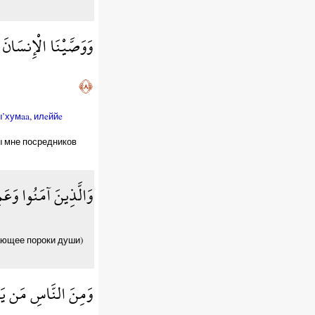
وَوَصَّيْنَا الْإِنسَانَ 
﴿٨﴾
ы’хумaa, илeййe
ты мне посредников
وَالَّذِينَ آمَنُوا وَعَ
жающее пороки души)
وَمِنَ النَّاسِ مَن يَقُول