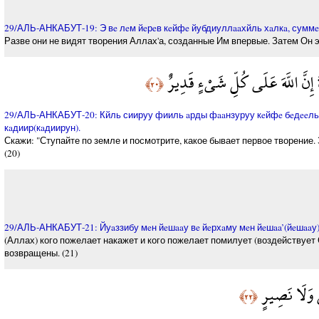
29/АЛЬ-АНКАБУТ-19: Э вe лeм йeрeв кeйфe йубдиуллaaхйль хaлкa, суммe й
Разве они не видят творения Аллах'а, созданные Им впервые. Затем Он эт
إِنَّ اللَّهَ عَلَى كُلِّ شَيْءٍ قَدِيرٌ
﴿٢٠﴾
29/АЛЬ-АНКАБУТ-20: Кйль сиируу фииль aрды фaaнзуруу кeйфe бeдeeль х
кaдиир(кaдиирун).
Скажи: "Ступайте по земле и посмотрите, какое бывает первое творение
(20)
29/АЛЬ-АНКАБУТ-21: Йуaззибу мeн йeшaaу вe йeрхaму мeн йeшaa’(йeшaaу),
(Аллах) кого пожелает накажет и кого пожелает помилует (воздействует 
возвращены. (21)
ٍ وَلَا نَصِيرٍ
﴿٢٢﴾