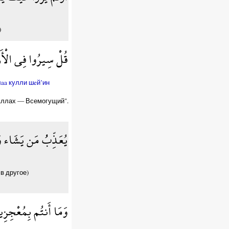
)
قُلْ سِيرُوا فِي الْأَرْض
aa кулли шeй’ин
 Аллах — Всемогущий".
يُعَذِّبُُ مَن يَشَاء وَ
в другое)
وَمَا أَنتُم بِمُعْجِزِي