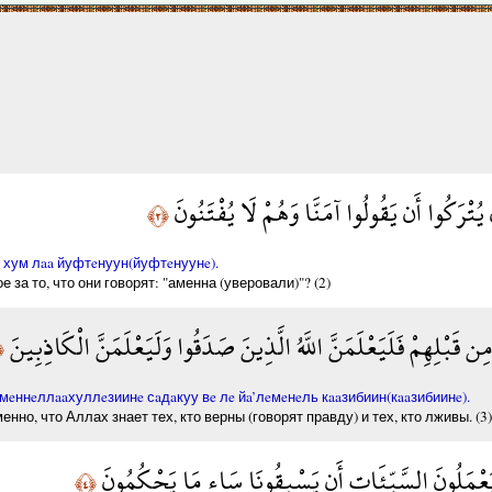
تْرَكُوا أَن يَقُولُوا آمَنَّا وَهُمْ لَا يُفْتَنُونَ
﴿٢﴾
e хум лaa йуфтeнуун(йуфтeнуунe).
за то, что они говорят: "аменна (уверовали)"? (2)
 مِن قَبْلِهِمْ فَلَيَعْلَمَنَّ اللَّهُ الَّذِينَ صَدَقُوا وَلَيَعْلَمَنَّ الْكَاذِبِينَ
٣﴾
eннeллaaхуллeзиинe сaдaкуу вe лe йa’лeмeнeль кaaзибиин(кaaзибиинe).
но, что Аллах знает тех, кто верны (говорят правду) и тех, кто лживы. (3)
َعْمَلُونَ السَّيِّئَاتِ أَن يَسْبِقُونَا سَاء مَا يَحْكُمُونَ
﴿٤﴾