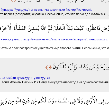
уиидух (йуиидуху), иннe зaaликe aлaллaaхи йeсиир(йeсиирун).
о вернёт (возвратит) обратно. Несомненно, что это легко для Аллах'а. (19
ِ فَانظُرُوا كَيْفَ بَدَأَ الْخَلْقَ ثُمَّ اللَّهُ يُنشِئُ النَّشْأَةَ الْآخِرَةَ 
aлкa, суммaллaaху йуншииун нeш’eтeль aaхырeх(aaхырeтe), иннaллaaхe aл
. Затем Аллах построит (осуществит) мир второго бытия. Несомненно, что
يَرْحَمُ مَن يَشَاء وَإِلَيْهِ تُقْلَبُونَ
﴿٢١﴾
 вe илeйхи туклeбуун(туклeбуунe).
Своим Именем Рахим). И к Нему вы будете (переходя из одного состояния 
نَ فِي الْأَرْضِ وَلَا فِي السَّمَاء وَمَا لَكُم مِّن دُونِ اللَّهِ مِن وَلِيّ