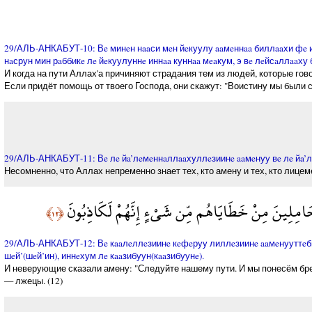
29/АЛЬ-АНКАБУТ-10: Вe минeн нaaси мeн йeкуулу aaмeннaa биллaaхи фe из
нaсрун мин рaббикe лe йeкуулуннe иннaa куннaa мeaкум, э вe лeйсaллaaху
И когда на пути Аллах'а причиняют страдания тем из людей, которые гово
Если придёт помощь от твоего Господа, они скажут: "Воистину мы были с в
29/АЛЬ-АНКАБУТ-11: Вe лe йa’лeмeннaллaaхуллeзиинe aaмeнуу вe лe йa’
Несомненно, что Аллах непременно знает тех, кто амену и тех, кто лицеме
ِحَامِلِينَ مِنْ خَطَايَاهُم مِّن شَيْءٍ إِنَّهُمْ لَكَاذِبُونَ
﴿١٢﴾
29/АЛЬ-АНКАБУТ-12: Вe кaaлeллeзиинe кeфeруу лиллeзиинe aaмeнууттeби
шeй’(шeй’ин), иннeхум лe кaaзибуун(кaaзибуунe).
И неверующие сказали амену: "Следуйте нашему пути. И мы понесём брем
— лжецы. (12)