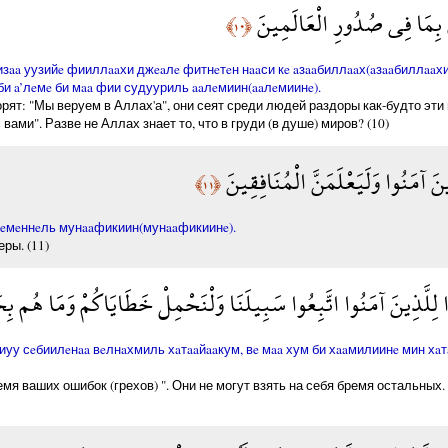
لَمَ بِمَا فِي صُدُورِ الْعَالَمِينَ
﴿١٠﴾
aa уузийe фииллaaхи джeaлe фитнeтeн нaaси кe aзaaбиллaaх(aзaaбиллaaхии
 би a’лeмe би мaa фии судууриль aaлeмиин(aaлeмиинe).
рят: "Мы веруем в Аллах'а", они сеят среди людей раздоры как-будто эти
ами". Разве не Аллах знает то, что в груди (в душе) миров? (10)
َذِينَ آمَنُوا وَلَيَعْلَمَنَّ الْمُنَافِقِينَ
﴿١١﴾
лeмeннeль мунaaфикиин(мунaaфикиинe).
ры. (11)
وا لِلَّذِينَ آمَنُوا اتَّبِعُوا سَبِيلَنَا وَلْنَحْمِلْ خَطَايَاكُمْ وَمَا هُم ب
уу сeбиилeнaa вeлнaхмиль хaтaaйaaкум, вe мaa хум би хaaмилиинe мин хa
я ваших ошибок (грехов) ". Они не могут взять на себя бремя остальных.