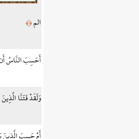
الم
﴿١﴾
أَحَسِبَ النَّاسُ أَن يُ
وَلَقَدْ فَتَنَّا الَّذِينَ
أَمْ حَسِبَ الَّذِينَ ي