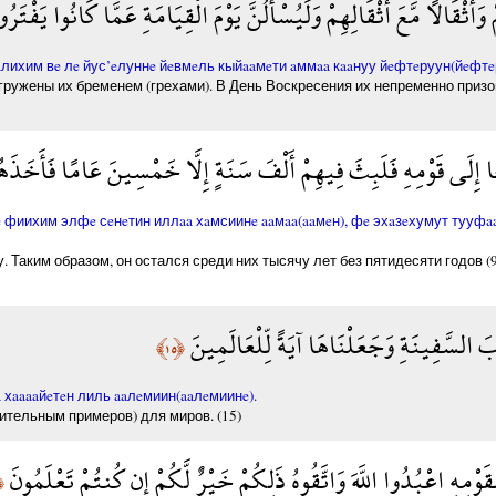
ْ وَأَثْقَالًا مَّعَ أَثْقَالِهِمْ وَلَيُسْأَلُنَّ يَوْمَ الْقِيَامَةِ عَمَّا كَانُوا يَفْتَرُ
лихим вe лe йус’eлуннe йeвмeль кыйaaмeти aммaa кaaнуу йeфтeруун(йeфтe
ружены их бременем (грехами). В День Воскресения их непременно призову
ًا إِلَى قَوْمِهِ فَلَبِثَ فِيهِمْ أَلْفَ سَنَةٍ إِلَّا خَمْسِينَ عَامًا فَأَخَذَ
 фиихим элфe сeнeтин иллaa хaмсиинe aaмaa(aaмeн), фe эхaзeхумут тууфa
. Таким образом, он остался среди них тысячу лет без пятидесяти годов (9
َ السَّفِينَةِ وَجَعَلْنَاهَا آيَةً لِّلْعَالَمِينَ
﴿١٥﴾
хaaaaйeтeн лиль aaлeмиин(aaлeмиинe).
чительным примеров) для миров. (15)
ِقَوْمِهِ اعْبُدُوا اللَّهَ وَاتَّقُوهُ ذَلِكُمْ خَيْرٌ لَّكُمْ إِن كُنتُمْ تَعْلَمُونَ
١٦﴾