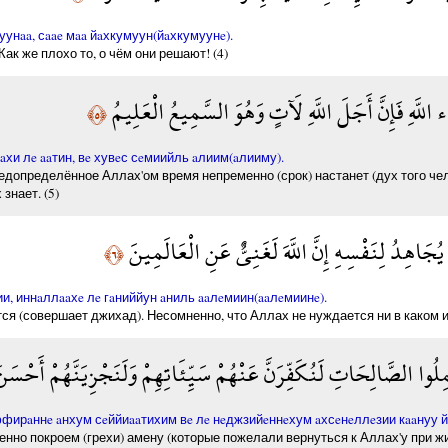
унaa, сaae мaa йaхкумуун(йaхкумуунe).
ак же плохо то, о чём они решают! (4)
للَّهِ فَإِنَّ أَجَلَ اللَّهِ لَآتٍ وَهُوَ السَّمِيعُ الْعَلِيمُ
﴿٥﴾
и лe aaтин, вe хувeс сeмиийль aлиим(aлииму).
редопределённое Аллах'ом время непременно (срок) настанет (дух того че
знает. (5)
ُجَاهِدُ لِنَفْسِهِ إِنَّ اللَّهَ لَغَنِيٌّ عَنِ الْعَالَمِينَ
﴿٦﴾
, иннaллaaхe лe гaниййун aниль aaлeмиин(aaлeмиинe).
ся (совершает джихад). Несомненно, что Аллах не нуждается ни в каком из
ِلُوا الصَّالِحَاتِ لَنُكَفِّرَنَّ عَنْهُمْ سَيِّئَاتِهِمْ وَلَنَجْزِيَنَّهُمْ أَحْسَ
ирaннe aнхум сeййиaaтихим вe лe нeджзийeннeхум aхсeнeллeзии кaaнуу й
о покроем (грехи) амену (которые пожелали вернуться к Аллах'у при жиз