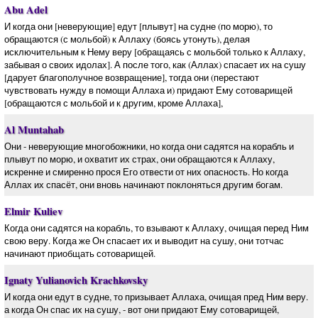
Abu Adel
И когда они [неверующие] едут [плывут] на судне (по морю), то
обращаются (с мольбой) к Аллаху (боясь утонуть), делая
исключительным к Нему веру [обращаясь с мольбой только к Аллаху,
забывая о своих идолах]. А после того, как (Аллах) спасает их на сушу
[дарует благополучное возвращение], тогда они (перестают
чувствовать нужду в помощи Аллаха и) придают Ему сотоварищей
[обращаются с мольбой и к другим, кроме Аллаха],
Al Muntahab
Они - неверующие многобожники, но когда они садятся на корабль и
плывут по морю, и охватит их страх, они обращаются к Аллаху,
искренне и смиренно прося Его отвести от них опасность. Но когда
Аллах их спасёт, они вновь начинают поклоняться другим богам.
Elmir Kuliev
Когда они садятся на корабль, то взывают к Аллаху, очищая перед Ним
свою веру. Когда же Он спасает их и выводит на сушу, они тотчас
начинают приобщать сотоварищей.
Ignaty Yulianovich Krachkovsky
И когда они едут в судне, то призывает Аллаха, очищая пред Ним веру.
а когда Он спас их на сушу, - вот они придают Ему сотоварищей,