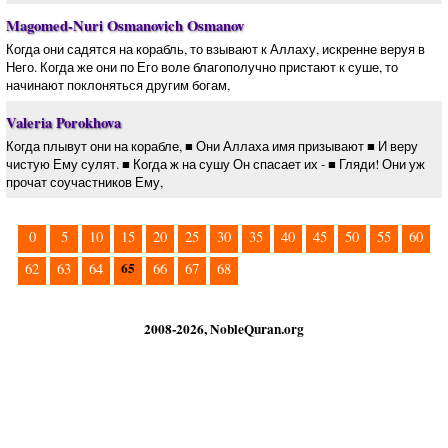
Magomed-Nuri Osmanovich Osmanov
Когда они садятся на корабль, то взывают к Аллаху, искренне веруя в
Него. Когда же они по Его воле благополучно пристают к суше, то
начинают поклоняться другим богам,
Valeria Porokhova
Когда плывут они на корабле, ■ Они Аллаха имя призывают ■ И веру
чистую Ему сулят. ■ Когда ж на сушу Он спасает их - ■ Гляди! Они уж
прочат соучастников Ему,
0
5
10
15
20
25
30
35
40
45
50
55
60
65
62
63
64
66
67
68
2008-2026, NobleQuran.org