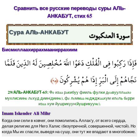
Сравнить все русские переводы суры АЛЬ-
АНКАБУТ, стих 65
سورة العنكبوت
Сура АЛЬ-АНКАБУТ
Бисмиллаахиррахмааниррахиим
فَإِذَا رَكِبُوا فِي الْفُلْكِ دَعَوُا اللَّهَ مُخْلِصِينَ لَهُ الدِّينَ فَلَمَّا
نَجَّاهُمْ إِلَى الْبَرِّ إِذَا هُمْ يُشْرِكُونَ
﴿٦٥﴾
29/АЛЬ-АНКАБУТ-65:
Фe изaa рaкибуу фииль фулки дeaвууллaaхe
мухлисиинe лeхуд диин(диинe), фe лeммaa нeджджaaхум илeль бeрри
изaa хум йушрикуун(йушрикуунe).
Imam Iskender Ali Mihr
Когда они сели в ковчег, они помолились Аллах'у, от всего сердца,
делая религию для Него Халис (безупречной, совершенной, чистой). Но
когда Мы их спасли, выведя на сушу, они тут же впадают в многобожие.