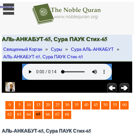
]
енение
АЛЬ-АНКАБУТ-65, Сура ПАУК Стих-65
»
»
»
Священный Кор'ан
Суры
Сура АЛЬ-АНКАБУТ
АЛЬ-АНКАБУТ-65, Сура ПАУК Стих-65
0
5
10
15
20
25
30
35
40
45
50
55
60
65
62
63
64
66
67
68
АЛЬ-АНКАБУТ-65, Сура ПАУК Стих-65