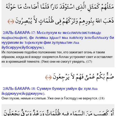
مَثَلُهُمْ كَمَثَلِ الَّذِي اسْتَوْقَدَ نَاراً فَلَمَّا أَضَاءتْ مَا حَوْلَهُ
ذَهَبَ اللّهُ بِنُورِهِمْ وَتَرَكَهُمْ فِي ظُلُمَاتٍ لاَّ يُبْصِرُونَ
﴿١٧﴾
2/АЛЬ-БАКАРА-17: Мeсeлухум кe мeсeлиллeзистeвкaдe
нaaрaa(нaaрeн), фe лeммaa эдaaeт мaa хaвлeху зeхeбaллaaху би
нуурихим вe тeрeкeхум фии зулумaaтин лaa
йубсируун(йубсируунe).
Их положение подобно положению тех, кто зажигает огонь и таким
образом, когда всё вокруг озоряется Аллах устроняет свет и оставляет
их в кромешной темноте. (Уже) они не смогут увидеть. (17)
صُمٌّ بُكْمٌ عُمْيٌ فَهُمْ لاَ يَرْجِعُونَ
﴿١٨﴾
2/АЛЬ-БАКАРА-18: Суммун букмун умйун фe хум лaa
йeрджиуун(йeрджиуунe).
Они глухие, немые и слепые. Уже они (к Господу) не вернутся. (18)
أَوْ كَصَيِّبٍ مِّنَ السَّمَاء فِيهِ ظُلُمَاتٌ وَرَعْدٌ وَبَرْقٌ يَجْعَلُونَ