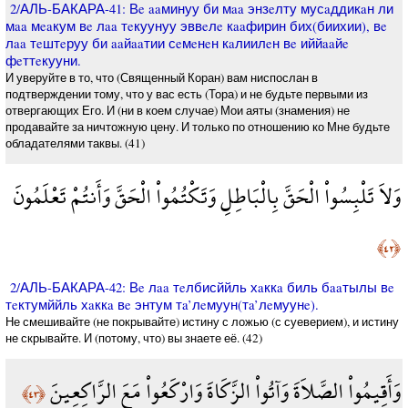
2/АЛЬ-БАКАРА-41: Вe aaминуу би мaa энзeлту мусaддикaн ли
мaa мeaкум вe лaa тeкуунуу эввeлe кaaфирин бих(биихии), вe
лaa тeштeруу би aaйaaтии сeмeнeн кaлиилeн вe иййaaйe
фeттeкууни.
И уверуйте в то, что (Священный Коран) вам ниспослан в
подтверждении тому, что у вас есть (Тора) и не будьте первыми из
отвергающих Его. И (ни в коем случае) Мои аяты (знамения) не
продавайте за ничтожную цену. И только по отношению ко Мне будьте
обладателями таквы. (41)
وَلاَ تَلْبِسُواْ الْحَقَّ بِالْبَاطِلِ وَتَكْتُمُواْ الْحَقَّ وَأَنتُمْ تَعْلَمُونَ
﴿٤٢﴾
2/АЛЬ-БАКАРА-42: Вe лaa тeлбисййль хaккa биль бaaтылы вe
тeктумййль хaккa вe энтум тa’лeмуун(тa’лeмуунe).
Не смешивайте (не покрывайте) истину с ложью (с суеверием), и истину
не скрывайте. И (потому, что) вы знаете её. (42)
وَأَقِيمُواْ الصَّلاَةَ وَآتُواْ الزَّكَاةَ وَارْكَعُواْ مَعَ الرَّاكِعِينَ
﴿٤٣﴾