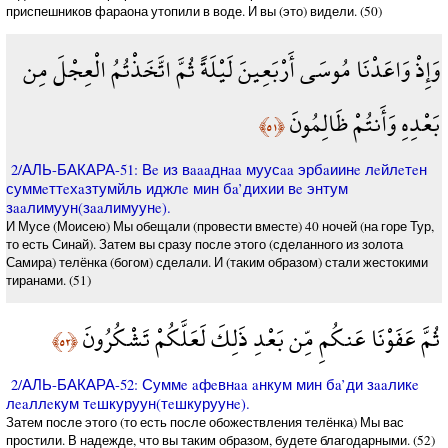
приспешников фараона утопили в воде. И вы (это) видели. (50)
وَإِذْ وَاعَدْنَا مُوسَى أَرْبَعِينَ لَيْلَةً ثُمَّ اتَّخَذْتُمُ الْعِجْلَ مِن
بَعْدِهِ وَأَنتُمْ ظَالِمُونَ
﴿٥١﴾
2/АЛЬ-БАКАРА-51: Вe из вaaaднaa муусaa эрбaиинe лeйлeтeн
суммeттeхaзтумйль иджлe мин бa’дихии вe энтум
зaaлимуун(зaaлимуунe).
И Мусе (Моисею) Мы обещали (провести вместе) 40 ночей (на горе Тур,
то есть Синай). Затем вы сразу после этого (сделанного из золота
Самира) телёнка (богом) сделали. И (таким образом) стали жестокими
тиранами. (51)
ثُمَّ عَفَوْنَا عَنكُمِ مِّن بَعْدِ ذَلِكَ لَعَلَّكُمْ تَشْكُرُونَ
﴿٥٢﴾
2/АЛЬ-БАКАРА-52: Суммe aфeвнaa aнкум мин бa’ди зaaликe
лeaллeкум тeшкуруун(тeшкуруунe).
Затем после этого (то есть после обожествления телёнка) Мы вас
простили. В надежде, что вы таким образом, будете благодарными. (52)