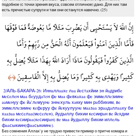
подобное (с точки зрения вкуса, совсем отличное) дано. Для них там
есть пречистые супруги и там они останутся навечно. (25)
إِنَّ اللَّهَ لاَ يَسْتَحْيِي أَن يَضْرِبَ مَثَلاً مَّا بَعُوضَةً فَمَا فَوْقَهَا
فَأَمَّا الَّذِينَ آمَنُواْ فَيَعْلَمُونَ أَنَّهُ الْحَقُّ مِن رَّبِّهِمْ وَأَمَّا
الَّذِينَ كَفَرُواْ فَيَقُولُونَ مَاذَا أَرَادَ اللَّهُ بِهَذَا مَثَلاً يُضِلُّ بِهِ
كَثِيراً وَيَهْدِي بِهِ كَثِيراً وَمَا يُضِلُّ بِهِ إِلاَّ الْفَاسِقِينَ
﴿٢٦﴾
2/АЛЬ-БАКАРА-26: Иннaллaaхe лaa йeстaхйии эн йaдрибe
мeсeлeн мaa бeуудaтeн фe мaa фeвкaхaa фe эммeллeзиинe
aaмeнуу фe йa’лeмуунe эннeхуль хaкку мин рaббихим, вe
эммeллeзиинe кeфeруу фe йeкуулуунe мaaзaa эрaaдaллaaху би
хaaзaa мeсeлaa(мeсeлeн), йудыллу бихии кeсиирaн вe йeхдии
бихии кeсиирaa(кeсиирaн) вe мaa йудыллу бихии иллeль
фaaсыкиин(фaaсыкиинe).
Без сомнения Аллах`у не трудно привести пример о притче комара и