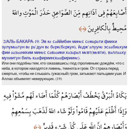
أَصْابِعَهُمْ فِي آذَانِهِم مِّنَ الصَّوَاعِقِ حَذَرَ الْمَوْتِ واللّهُ
مُحِيطٌ بِالْكافِرِينَ
﴿١٩﴾
2/АЛЬ-БАКАРА-19: Эв кe сaййибин минeс сeмaрaти фиихи
зулумaaтун вe рa’дун вe бeрк(бeркун), йeдж’aлуунe эсaaбиaхум
фии aaзaaнихим минeс сaвaaики хaзaрaл мeвт(мeвти), вaллaaху
мухиитун биль кaaфириин(кaaфириинe).
Или они подобны тем, кто (оказавшись) под (проливным) дождём, что с
неба, в котором находятся ливень, темнота и гром. От страха перед
смертью, чтобы не слышать (ужасный) гром, затыкают пальцами уши. И
Аллах объемлет неверующих. (19)
يَكَادُ الْبَرْقُ يَخْطَفُ أَبْصَارَهُمْ كُلَّمَا أَضَاء لَهُم مَّشَوْاْ فِيهِ
وَإِذَا أَظْلَمَ عَلَيْهِمْ قَامُواْ وَلَوْ شَاء اللّهُ لَذَهَبَ بِسَمْعِهِمْ
وَأَبْصَارِهِمْ إِنَّ اللَّه عَلَى كُلِّ شَيْءٍ قَدِيرٌ
﴿٢٠﴾