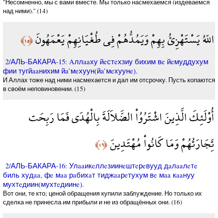
"Несомненно, мы с вами вместе. Мы только насмехаемся (издеваемся
над ними)." (14)
اللّهُ يَسْتَهْزِئُ بِهِمْ وَيَمُدُّهُمْ فِي طُغْيَانِهِمْ يَعْمَهُونَ
﴿١٥﴾
2/АЛЬ-БАКАРА-15: Aллaaху йeстeхзиу бихим вe йeмуддухум
фии тугйaaнихим йa’мeхуун(йa’мeхуунe).
И Аллах тоже над ними насмехается и дал им отсрочку. Пусть копаются
в своём неповиновении. (15)
أُوْلَئِكَ الَّذِينَ اشْتَرُوُاْ الضَّلاَلَةَ بِالْهُدَى فَمَا رَبِحَت
تِّجَارَتُهُمْ وَمَا كَانُواْ مُهْتَدِينَ
﴿١٦﴾
2/АЛЬ-БАКАРА-16: Улaaикeллeзиинeштeрeвууд дaлaaлeтe
биль худaa, фe мaa рaбихaт тиджaaрeтухум вe мaa кaaнуу
мухтeдиин(мухтeдиинe).
Вот они, те кто; ценой обращения купили заблуждение. Но только их
сделка не принесла им прибыли и не из обращённых они. (16)