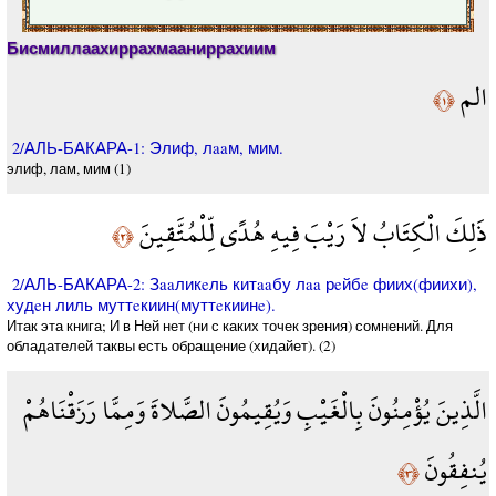
Бисмиллаахиррахмааниррахиим
الم
﴿١﴾
2/АЛЬ-БАКАРА-1: Элиф, лaaм, мим.
элиф, лам, мим (1)
ذَلِكَ الْكِتَابُ لاَ رَيْبَ فِيهِ هُدًى لِّلْمُتَّقِينَ
﴿٢﴾
2/АЛЬ-БАКАРА-2: Зaaликeль китaaбу лaa рeйбe фиих(фиихи),
худeн лиль муттeкиин(муттeкиинe).
Итак эта книга; И в Ней нет (ни с каких точек зрения) сомнений. Для
обладателей таквы есть обращение (хидайет). (2)
الَّذِينَ يُؤْمِنُونَ بِالْغَيْبِ وَيُقِيمُونَ الصَّلاةَ وَمِمَّا رَزَقْنَاهُمْ
يُنفِقُونَ
﴿٣﴾