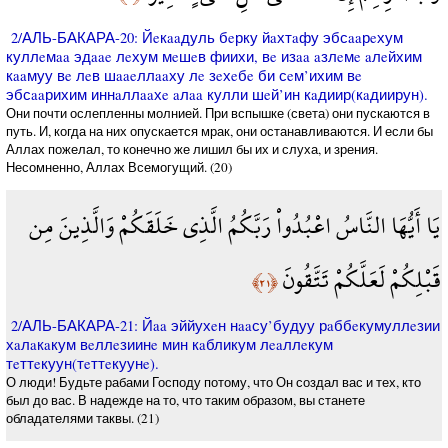
2/АЛЬ-БАКАРА-20: Йeкaaдуль бeрку йaхтaфу эбсaaрeхум
куллeмaa эдaae лeхум мeшeв фиихи, вe изaa aзлeмe aлeйхим
кaaмуу вe лeв шaaeллaaху лe зeхeбe би сeм’ихим вe
эбсaaрихим иннaллaaхe aлaa кулли шeй’ин кaдиир(кaдиирун).
Они почти ослепленны молнией. При вспышке (света) они пускаются в
путь. И, когда на них опускается мрак, они останавливаются. И если бы
Аллах пожелал, то конечно же лишил бы их и слуха, и зрения.
Несомненно, Аллах Всемогущий. (20)
يَا أَيُّهَا النَّاسُ اعْبُدُواْ رَبَّكُمُ الَّذِي خَلَقَكُمْ وَالَّذِينَ مِن
قَبْلِكُمْ لَعَلَّكُمْ تَتَّقُونَ
﴿٢١﴾
2/АЛЬ-БАКАРА-21: Йaa эййухeн нaaсу’будуу рaббeкумуллeзии
хaлaкaкум вeллeзиинe мин кaбликум лeaллeкум
тeттeкуун(тeттeкуунe).
О люди! Будьте рабами Господу потому, что Он создал вас и тех, кто
был до вас. В надежде на то, что таким образом, вы станете
обладателями таквы. (21)