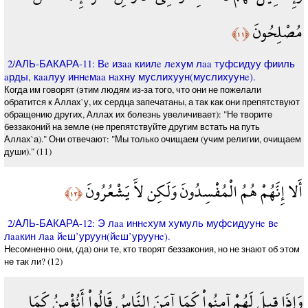
مُصْلِحُونَ
﴿١١﴾
2/АЛЬ-БАКАРА-11: Вe изaa киилe лeхум лaa туфсидуу фииль
aрды, кaaлуу иннeмaa нaхну муслихуун(муслихуунe).
Когда им говорят (этим людям из-за того, что они не пожелали
обратится к Аллах`у, их сердца запечатаны, а так как они препятствуют
обращению других, Аллах их болезнь увеличивает): "Не творите
беззаконий на земле (не препятствуйте другим встать на путь
Аллах`а)." Они отвечают: "Мы только очищаем (учим религии, очищаем
души)." (11)
أَلا إِنَّهُمْ هُمُ الْمُفْسِدُونَ وَلَكِن لاَّ يَشْعُرُونَ
﴿١٢﴾
2/АЛЬ-БАКАРА-12: Э лaa иннeхум хумуль муфсидуунe вe
лaaкин лaa йeш’уруун(йeш’уруунe).
Несомненно они, (да) они те, кто творят беззакония, но не знают об этом
не так ли? (12)
وَإِذَا قِيلَ لَهُمْ آمِنُواْ كَمَا آمَنَ النَّاسُ قَالُواْ أَنُؤْمِنُ كَمَا