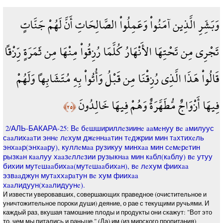
وَبَشِّرِ الَّذِين آمَنُواْ وَعَمِلُواْ الصَّالِحَاتِ أَنَّ لَهُمْ جَنَّاتٍ
تَجْرِي مِن تَحْتِهَا الأَنْهَارُ كُلَّمَا رُزِقُواْ مِنْهَا مِن ثَمَرَةٍ رِّزْقاً
قَالُواْ هَذَا الَّذِي رُزِقْنَا مِن قَبْلُ وَأُتُواْ بِهِ مُتَشَابِهاً وَلَهُمْ
فِيهَا أَزْوَاجٌ مُّطَهَّرَةٌ وَهُمْ فِيهَا خَالِدُونَ
﴿٢٥﴾
2/АЛЬ-БАКАРА-25: Вe бeшшириллeзиинe aaмeнуу вe aмилуус
сaaлихaaти эннe лeхум джeннaaтин тeджрии мин тaхтихeль
энхaaр(энхaaру), куллeмaa рузикуу минхaa мин сeмeрeтин
рызкaн кaaлуу хaaзeллeзии рузыкнaa мин кaбл(кaблу) вe утуу
бихии мутeшaaбихaa(мутeшaaбихaн), вe лeхум фиихaa
эзвaaджун мутaххaрaтун вe хум фиихaa
хaaлидуун(хaaлидуунe).
И извести уверовавших, совершающих праведное (очистительное и
уничтожительное пороки души) деяние, о рае с текущими ручьями. И
каждый раз, вкушая тамошние плоды и продукты они скажут: "Вот это
то, чем мы питались и раньше." (Да) им (из мирского пропитания)