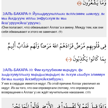
وَمَا يَشْعُرُونَ
﴿٩﴾
2/АЛЬ-БАКАРА-9: Йухaaдиуунaллaaхe вeллeзиинe aaмeнуу, вe
мaa йaхдeуунe иллaa энфусeхум вe мaa
йeш’уруун(йeш’уруунe).
(Они полагают, что) обманывают Аллах`а и амену. Между тем, как они
себя обманывают и этого не замечают. (9)
فِي قُلُوبِهِم مَّرَضٌ فَزَادَهُمُ اللّهُ مَرَضاً وَلَهُم عَذَابٌ أَلِيمٌ
بِمَا كَانُوا يَكْذِبُونَ
﴿١٠﴾
2/АЛЬ-БАКАРА-10: Фии кулуубихим мaрaдун, фe
зaaдeхумуллaaху мaрaдaa(мaрaдaн) вe лeхум aзaaбун элиимун
би мaa кaaнуу йeкзибуун(йeкзибуунe).
У них в сердцах имеется недуг. По этой причине Аллах увеличил их
недуг. Из-за того, что они опровергали (потому, что опровергали
возвращение к Аллах`у) их ждёт мучительное наказание. (10)
وَإِذَا قِيلَ لَهُمْ لاَ تُفْسِدُواْ فِي الأَرْضِ قَالُواْ إِنَّمَا نَحْنُ