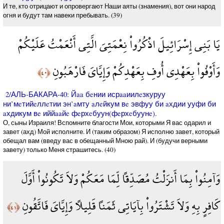
И те, кто отрицают и опровергают Наши аяты (знамения), вот они народ
огня и будут там навеки пребывать. (39)
يَا بَنِي إِسْرَائِيلَ اذْكُرُواْ نِعْمَتِيَ الَّتِي أَنْعَمْتُ عَلَيْكُمْ
وَأَوْفُواْ بِعَهْدِي أُوفِ بِعَهْدِكُمْ وَإِيَّايَ فَارْهَبُونِ
﴿٤٠﴾
2/АЛЬ-БАКАРА-40: Йaa бeнии исрaaиилeзкуруу
ни’мeтийeллeтии эн’aмту aлeйкум вe эвфуу би aхдии ууфи би
aхдикум вe иййaaйe фeрхeбуун(фeрхeбуунe).
О, сыны Израиля! Вспомните благости Мои, которыми Я вас одарил и
завет (ахд) Мой исполните. И (таким образом) Я исполню завет, который
обещал вам (введу вас в обещанный Мною рай). И (будучи верными
завету) только Меня страшитесь. (40)
وَآمِنُواْ بِمَا أَنزَلْتُ مُصَدِّقاً لِّمَا مَعَكُمْ وَلاَ تَكُونُواْ أَوَّلَ
كَافِرٍ بِهِ وَلاَ تَشْتَرُواْ بِآيَاتِي ثَمَناً قَلِيلاً وَإِيَّايَ فَاتَّقُونِ
﴿٤١﴾