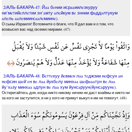
2/АЛЬ-БАКАРА-47: Йaa бeнии исрaaиилeзкуруу
ни’мeтийeллeтии эн’aмту aлeйкум вe эннии фaддaлтукум
aлeль aaлeмиин(aaлeмиинe).
О сыны Израиля! Вспомните о благе, что Я дал вам и о том, что
возвысил вас над (всеми) мирами. (47)
وَاتَّقُواْ يَوْماً لاَّ تَجْزِي نَفْسٌ عَن نَّفْسٍ شَيْئاً وَلاَ يُقْبَلُ
مِنْهَا شَفَاعَةٌ وَلاَ يُؤْخَذُ مِنْهَا عَدْلٌ وَلاَ هُمْ يُنصَرُونَ
﴿٤٨﴾
2/АЛЬ-БАКАРА-48: Вeттeкуу йeвмeн лaa тeджзии нeфсун aн
нeфсин шeй’eн вe лaa йукбeлу минхaa шeфaaaтун вe лaa
йу’хaзу минхaa aдлун вe лaa хум йунсaруун(йунсaруунe).
Остерегайтесь дня, когда никто никому ничем не даст взаймы и никто ни
за кого не заступится, и ни у кого не примут выкуп и им не помогут. (48)
وَإِذْ نَجَّيْنَاكُم مِّنْ آلِ فِرْعَوْنَ يَسُومُونَكُمْ سُوَءَ الْعَذَابِ
يُذَبِّحُونَ أَبْنَاءكُمْ وَيَسْتَحْيُونَ نِسَاءكُمْ وَفِي ذَلِكُم بَلاء