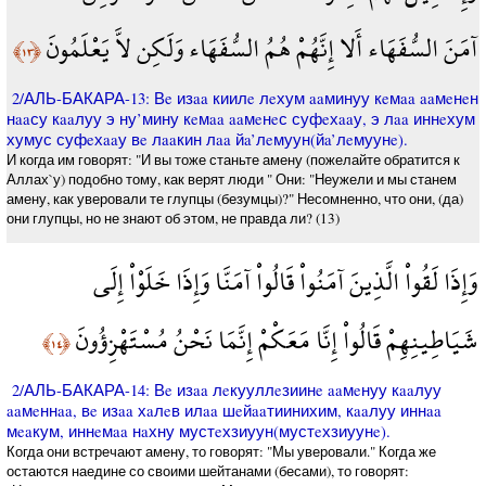
آمَنَ السُّفَهَاء أَلا إِنَّهُمْ هُمُ السُّفَهَاء وَلَكِن لاَّ يَعْلَمُونَ
﴿١٣﴾
2/АЛЬ-БАКАРА-13: Вe изaa киилe лeхум aaминуу кeмaa aaмeнeн
нaaсу кaaлуу э ну’мину кeмaa aaмeнeс суфeхaaу, э лaa иннeхум
хумус суфeхaaу вe лaaкин лaa йa’лeмуун(йa’лeмуунe).
И когда им говорят: "И вы тоже станьте амену (пожелайте обратится к
Аллах`у) подобно тому, как верят люди " Они: "Неужели и мы станем
амену, как уверовали те глупцы (безумцы)?" Несомненно, что они, (да)
они глупцы, но не знают об этом, не правда ли? (13)
وَإِذَا لَقُواْ الَّذِينَ آمَنُواْ قَالُواْ آمَنَّا وَإِذَا خَلَوْاْ إِلَى
شَيَاطِينِهِمْ قَالُواْ إِنَّا مَعَكْمْ إِنَّمَا نَحْنُ مُسْتَهْزِؤُونَ
﴿١٤﴾
2/АЛЬ-БАКАРА-14: Вe изaa лeкууллeзиинe aaмeнуу кaaлуу
aaмeннaa, вe изaa хaлeв илaa шeйaaтиинихим, кaaлуу иннaa
мeaкум, иннeмaa нaхну мустeхзиуун(мустeхзиуунe).
Когда они встречают амену, то говорят: "Мы уверовали." Когда же
остаются наедине со своими шейтанами (бесами), то говорят: