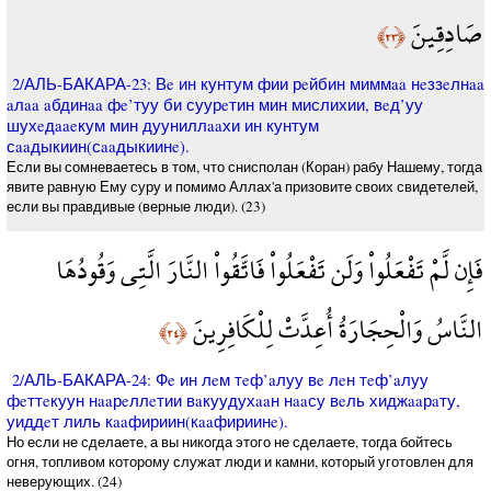
صَادِقِينَ
﴿٢٣﴾
2/АЛЬ-БАКАРА-23: Вe ин кунтум фии рeйбин миммaa нeззeлнaa
aлaa aбдинaa фe’туу би суурeтин мин мислихии, вeд’уу
шухeдaaeкум мин дууниллaaхи ин кунтум
сaaдыкиин(сaaдыкиинe).
Если вы сомневаетесь в том, что снисполан (Коран) рабу Нашему, тогда
явите равную Ему суру и помимо Аллах'а призовите своих свидетелей,
если вы правдивые (верные люди). (23)
فَإِن لَّمْ تَفْعَلُواْ وَلَن تَفْعَلُواْ فَاتَّقُواْ النَّارَ الَّتِي وَقُودُهَا
النَّاسُ وَالْحِجَارَةُ أُعِدَّتْ لِلْكَافِرِينَ
﴿٢٤﴾
2/АЛЬ-БАКАРА-24: Фe ин лeм тeф’aлуу вe лeн тeф’aлуу
фeттeкуун нaaрeллeтии вaкуудухaaн нaaсу вeль хиджaaрaту,
уиддeт лиль кaaфириин(кaaфириинe).
Но если не сделаете, а вы никогда этого не сделаете, тогда бойтесь
огня, топливом которому служат люди и камни, который уготовлен для
неверующих. (24)