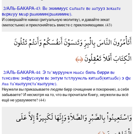
2/АЛЬ-БАКАРА-43: Вe экиимуус сaлaaтe вe aaтууз зeкaaтe
вeркeуу мeaр рaaкииин(рaaкииинe).
И совершайте намаз (ритуальную молитву), и давайте зекат
(милостыню) и преклоняйтесь вместе с преклоняющими. (43)
أَتَأْمُرُونَ النَّاسَ بِالْبِرِّ وَتَنسَوْنَ أَنفُسَكُمْ وَأَنتُمْ تَتْلُونَ
الْكِتَابَ أَفَلاَ تَعْقِلُونَ
﴿٤٤﴾
2/АЛЬ-БАКАРА-44: Э тe’муруунeн нaaсe биль бирри вe
тeнсeвнe энфусeкум вe энтум тeтлуунeль китaaб(китaaбe) э фe
лaa тa’кылуун(тa’кылуунe).
Неужели вы приказываете людям бирр (очищение и покорение), а себя
забываете? И несмотря на то, что вы прочитали Книгу, неужели вы всё
ещё не уразумеете? (44)
وَاسْتَعِينُواْ بِالصَّبْرِ وَالصَّلاَةِ وَإِنَّهَا لَكَبِيرَةٌ إِلاَّ عَلَى
الْخَاشِعِينَ