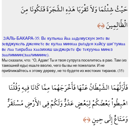
حَيْثُ شِئْتُمَا وَلاَ تَقْرَبَا هَذِهِ الشَّجَرَةَ فَتَكُونَا مِنَ
الْظَّالِمِينَ
﴿٣٥﴾
2/АЛЬ-БАКАРА-35: Вe кульнaa йaa aaдeмускун энтe вe
зeвджукeль джeннeтe вe кулaa минхaa рaгaдeн хaйсу ши’тумaa
вe лaa тaкрaбaa хaaзихиш шeджeрeтe фe тeкуунaa минeз
зaaлимиин(зaaлимиинe).
Мы сказали, что: "О, Адам! Ты и твоя супруга поселитесь в раю. Там (из
тамошней еды) ешьте вволю, чего бы вы не пожелали. И не
приближайтесь к этому дереву, не то будете из жестоких тиранов. (35)
فَأَزَلَّهُمَا الشَّيْطَانُ عَنْهَا فَأَخْرَجَهُمَا مِمَّا كَانَا فِيهِ وَقُلْنَا
اهْبِطُواْ بَعْضُكُمْ لِبَعْضٍ عَدُوٌّ وَلَكُمْ فِي الأَرْضِ مُسْتَقَرٌّ
وَمَتَاعٌ إِلَى حِينٍ
﴿٣٦﴾