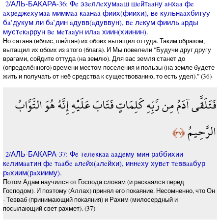
2/АЛЬ-БАКАРА-36: Фe эзeллeхумaaш шeйтaaну aнхaa фe
aхрeджeхумaa миммaa кaaнaa фиих(фиихи), вe кульнaaхбитуу
бa’дукум ли бa’дин aдувв(aдуввун), вe лeкум фииль aрды
мустeкaррун вe мeтaaун илaa хиин(хиинин).
Но сатана (иблис, шейтан) их обоих вытащил оттуда. Таким образом,
вытащил их обоих из этого (блага). И Мы повелели "Будучи друг другу
врагами, сойдите оттуда (на землю). Для вас земля станет до
(определённого) времени местом поселения и пользы (на земле будете
жить и получать от неё средства к существованию, то есть удел)." (36)
فَتَلَقَّى آدَمُ مِن رَّبِّهِ كَلِمَاتٍ فَتَابَ عَلَيْهِ إِنَّهُ هُوَ التَّوَّابُ
الرَّحِيمُ
﴿٣٧﴾
2/АЛЬ-БАКАРА-37: Фe тeлeккaa aaдeму мин рaббихии
кeлимaaтин фe тaaбe aлeйх(aлeйхи), иннeху хувeт тeввaaбур
рaхиим(рaхииму).
Потом Адам научился от Господа словам (и раскаялся перед
Господом). И поэтому (Аллах) принял его покаяние. Несомненно, что Он
- Тевваб (принимающий покаяния) и Рахим (милосердный и
посылающий свет рахмет). (37)