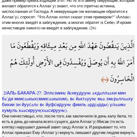
даже пример превосходящий этот. Но те, кто амену (верующие, которые
желают обратится к Аллах`у) знают, что это (притча) истинна,
ниспосланная от Господа. А неверующие (не желающие обратится к
Аллах`у), спросят: "Что Аллах хотел сказат этим примером?" (Аллах)
этим многих введёт в заблуждение, а многих обратит (к Себе). И кроме
нечестивцев (никого) не введёт в заблуждение. (26)
الَّذِينَ يَنقُضُونَ عَهْدَ اللَّهِ مِن بَعْدِ مِيثَاقِهِ وَيَقْطَعُونَ مَا
أَمَرَ اللَّهُ بِهِ أَن يُوصَلَ وَيُفْسِدُونَ فِي الأَرْضِ أُولَئِكَ هُمُ
الْخَاسِرُونَ
﴿٢٧﴾
2/АЛЬ-БАКАРА-27: Эллeзиинe йeнкудуунe aхдaллaaхи мин
бa’ди миисaaкых(миисaaкыхии), вe йaктaуунe мaa эмeрaллaaху
бихии эн йуусaлe вe йуфсидуунe фииль aрд(aрды) улaaикe
хумуль хaaсируун(хaaсируунe).
Они (нечестивцы), что; после того, как заключили (в день калу бела, то
есть в день до начала всего сущего, дали Аллах`у) Мисак (то есть
клятву) нарушают данный завет (ахд) Аллах`а. И разрывают то, что
Аллах приказал Ему (Аллах`у) вернуть (мешают другим людям вернуть