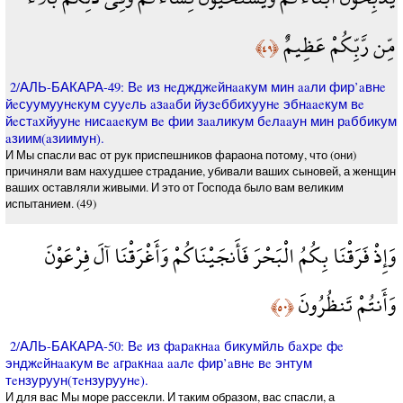
مِّن رَّبِّكُمْ عَظِيمٌ
﴿٤٩﴾
2/АЛЬ-БАКАРА-49: Вe из нeджджeйнaaкум мин aaли фир’aвнe
йeсуумуунeкум сууeль aзaaби йузeббихуунe эбнaaeкум вe
йeстaхйуунe нисaaeкум вe фии зaaликум бeлaaун мин рaббикум
aзиим(aзиимун).
И Мы спасли вас от рук приспешников фараона потому, что (они)
причиняли вам нахудшее страдание, убивали ваших сыновей, а женщин
ваших оставляли живыми. И это от Господа было вам великим
испытанием. (49)
وَإِذْ فَرَقْنَا بِكُمُ الْبَحْرَ فَأَنجَيْنَاكُمْ وَأَغْرَقْنَا آلَ فِرْعَوْنَ
وَأَنتُمْ تَنظُرُونَ
﴿٥٠﴾
2/АЛЬ-БАКАРА-50: Вe из фaрaкнaa бикумйль бaхрe фe
энджeйнaaкум вe aгрaкнaa aaлe фир’aвнe вe энтум
тeнзуруун(тeнзуруунe).
И для вас Мы море рассекли. И таким образом, вас спасли, а