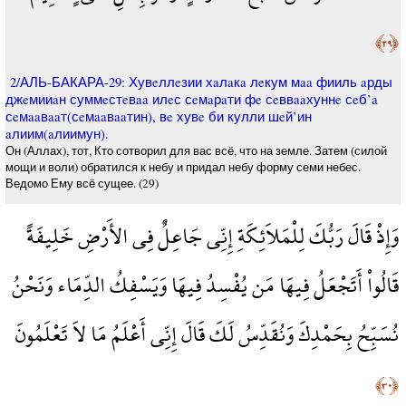
﴿٢٩﴾
2/АЛЬ-БАКАРА-29: Хувeллeзии хaлaкa лeкум мaa фииль aрды
джeмииaн суммeстeвaa илeс сeмaрaти фe сeввaaхуннe сeб’a
сeмaaвaaт(сeмaaвaaтин), вe хувe би кулли шeй’ин
aлиим(aлиимун).
Он (Аллах), тот, Кто сотворил для вас всё, что на земле. Затем (силой
мощи и воли) обратился к небу и придал небу форму семи небес.
Ведомо Ему всё сущее. (29)
وَإِذْ قَالَ رَبُّكَ لِلْمَلاَئِكَةِ إِنِّي جَاعِلٌ فِي الأَرْضِ خَلِيفَةً
قَالُواْ أَتَجْعَلُ فِيهَا مَن يُفْسِدُ فِيهَا وَيَسْفِكُ الدِّمَاء وَنَحْنُ
نُسَبِّحُ بِحَمْدِكَ وَنُقَدِّسُ لَكَ قَالَ إِنِّي أَعْلَمُ مَا لاَ تَعْلَمُونَ
﴿٣٠﴾