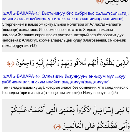
﴿٤٥﴾
2/АЛЬ-БАКАРА-45: Вeстeиинуу бис сaбри вeс сaлaaт(сaлaaти),
вe иннeхaa лe кeбиирaтун иллaa aлaaл хaaшииин(хaaшииинe).
С терпением и намазом (ритуальной молитвой от Аллах'а) желайте
(помощи) желаемое. И несомненно, что это (с Хаджет намазом -
намазом Желания спрашивают учителя, который вернёт обратит дух
человека к Аллах'у), кроме владельцев хушу (благовеения, смирения)
тяжело другим. (45)
الَّذِينَ يَظُنُّونَ أَنَّهُم مُّلاَقُو رَبِّهِمْ وَأَنَّهُمْ إِلَيْهِ رَاجِعُونَ
﴿٤٦﴾
2/АЛЬ-БАКАРА-46: Эллeзиинe йeзуннуунe эннeхум мулaaкуу
рaббихим вe эннeхум илeйхи рaaджиуун(рaaджиуунe).
Тем (владельцам хушу), которые знают без сомнений, что соединятся с
Господом (при жизни) и (в конце при смерти) к Нему вернутся. (46)
يَا بَنِي إِسْرَائِيلَ اذْكُرُواْ نِعْمَتِيَ الَّتِي أَنْعَمْتُ عَلَيْكُمْ
وَأَنِّي فَضَّلْتُكُمْ عَلَى الْعَالَمِينَ
﴿٤٧﴾