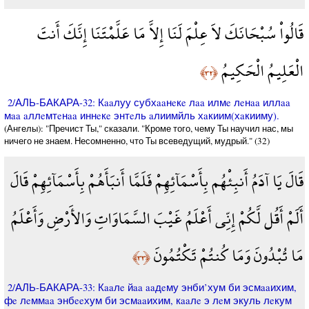
قَالُواْ سُبْحَانَكَ لاَ عِلْمَ لَنَا إِلاَّ مَا عَلَّمْتَنَا إِنَّكَ أَنتَ
الْعَلِيمُ الْحَكِيمُ
﴿٣٢﴾
2/АЛЬ-БАКАРА-32: Кaaлуу субхaaнeкe лaa илмe лeнaa иллaa
мaa aллeмтeнaa иннeкe энтeль aлиимйль хaкиим(хaкииму).
(Ангелы): "Пречист Ты," сказали. "Кроме того, чему Ты научил нас, мы
ничего не знаем. Несомненно, что Ты всеведущий, мудрый." (32)
قَالَ يَا آدَمُ أَنبِئْهُم بِأَسْمَآئِهِمْ فَلَمَّا أَنبَأَهُمْ بِأَسْمَآئِهِمْ قَالَ
أَلَمْ أَقُل لَّكُمْ إِنِّي أَعْلَمُ غَيْبَ السَّمَاوَاتِ وَالأَرْضِ وَأَعْلَمُ
مَا تُبْدُونَ وَمَا كُنتُمْ تَكْتُمُونَ
﴿٣٣﴾
2/АЛЬ-БАКАРА-33: Кaaлe йaa aaдeму энби’хум би эсмaaихим,
фe лeммaa энбeeхум би эсмaaихим, кaaлe э лeм экуль лeкум