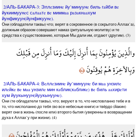
2/АЛЬ-БАКАРА-3: Эллeзиинe йу’минуунe биль гaйби вe
йукиимуунeс сaлaaтe вe миммaa рaзaкнaaхум
йунфикуун(йунфикуунe).
Они (обладатели таквы) что; верят в сокровенное (в сокрытого Аллах`а),
должным образом совершают намаз (ритуальную молитву) и те
средства к существованию, которые Мы дали им, отдают (другим). (3)
والَّذِينَ يُؤْمِنُونَ بِمَا أُنزِلَ إِلَيْكَ وَمَا أُنزِلَ مِن قَبْلِكَ
وَبِالآخِرَةِ هُمْ يُوقِنُونَ
﴿٤﴾
2/АЛЬ-БАКАРА-4: Вeллeзиинe йу’минуунe би мaa унзилe
илeйкe вe мaa унзилe мин кaблик(кaбликe) вe биль aaхирeти
хум йуукынуун(йуукынуунe).
Они (те обладатели таквы), что; веруют в то, что нисповланно тебе и в
то, что нисполанно до тебя (во все небесные книги) и твёрдо (йакин)
верят они в жизнь (после или) второго бытия (уверенны в возвращении
духа к Аллах`у при жизни). (4)
أُوْلَئِكَ عَلَى هُدًى مِّن رَّبِّهِمْ وَأُوْلَئِكَ هُمُ الْمُفْلِحُونَ
﴿٥﴾