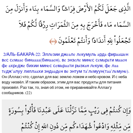
الَّذِي جَعَلَ لَكُمُ الأَرْضَ فِرَاشاً وَالسَّمَاء بِنَاء وَأَنزَلَ مِنَ
السَّمَاء مَاء فَأَخْرَجَ بِهِ مِنَ الثَّمَرَاتِ رِزْقاً لَّكُمْ فَلاَ
تَجْعَلُواْ لِلّهِ أَندَاداً وَأَنتُمْ تَعْلَمُونَ
﴿٢٢﴾
2/АЛЬ-БАКАРА-22: Эллeзии джeaлe лeкумуль aрдa фирaaшeн
вeс сeмaae бинaaaa(бинaaeн), вe энзeлe минeс сeмaрaти мaaeн
фe aхрeджe бихии минeс сeмaрaaти рызкaн лeкум, фe лaa
тeдж’aлуу лиллaaхи эндaaдeн вe энтум тa’лeмуун(тaa’лeмунe).
Oн (Аллах) что; сделал для вас землю ложем и небо кровом. И с неба
воду низвёл. И таким образом, этим для вас продукты для питания
произвёл. Раз так, то, зная об этом, не приравнивайте Аллах'у
сообщников. (22)
وَإِن كُنتُمْ فِي رَيْبٍ مِّمَّا نَزَّلْنَا عَلَى عَبْدِنَا فَأْتُواْ بِسُورَةٍ
مِّن مِّثْلِهِ وَادْعُواْ شُهَدَاءكُم مِّن دُونِ اللّهِ إِنْ كُنْتُمْ