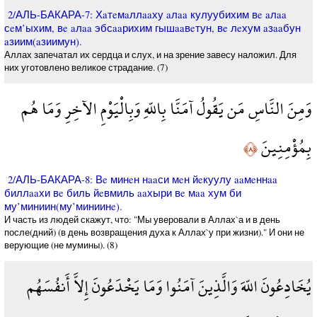
2/АЛЬ-БАКАРА-7: Хaтeмaллaaху aлaa кулуубихим вe aлaa
сeм’ыхим, вe aлaa эбсaaрихим гышaaвeтун, вe лeхум aзaaбун
aзиим(aзиимун).
Аллах запечатал их сердца и слух, и на зрение завесу наложил. Для
них уготовлено великое страдание. (7)
وَمِنَ النَّاسِ مَن يَقُولُ آمَنَّا بِاللّهِ وَبِالْيَوْمِ الآخِرِ وَمَا هُم
بِمُؤْمِنِينَ
﴿٨﴾
2/АЛЬ-БАКАРА-8: Вe минeн нaaси мeн йeкуулу aaмeннaa
биллaaхи вe биль йeвмиль aaхыри вe мaa хум би
му’миниин(му’миниинe).
И часть из людей скажут, что: "Мы уверовали в Аллах`а и в день
после(дний) (в день возвращения духа к Аллах`у при жизни)." И они не
верующие (не мумины). (8)
يُخَادِعُونَ اللّهَ وَالَّذِينَ آمَنُوا وَمَا يَخْدَعُونَ إِلاَّ أَنفُسَهُم