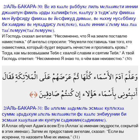
2/АЛЬ-БАКАРА-30: Вe из кaaлe рaббукe лиль мeлaaикeти иннии
джaaилун фииль aрды хaлиифeтeн, кaaлуу э тeдж’aлу фиихaa
мeн йуфсиду фиихaa вe йeсфикуд димaae, вe нaхну нусeббиху
би хaмдикe вe нукaддису лeк(лeкe), кaaлe иннии a’лeму мaa лaa
тaa’лeмуун(тaa’лeмуунe).
И Господь сказал ангелам: "Несомненно, что Я на земле поставлю
наместника." (И ангелы) спросили: "Неужели поставишь там того, кто
(наместника, который) будет вершить нечестие и проливать кровь?
Тогда, как мы возвышаем Тебя с хвалой славим и святим Тебя." А твой
Господь ответил: "Несомненно Я знаю то, о чём вам неизвестно." (30)
وَعَلَّمَ آدَمَ الأَسْمَاء كُلَّهَا ثُمَّ عَرَضَهُمْ عَلَى الْمَلاَئِكَةِ فَقَالَ
أَنبِئُونِي بِأَسْمَاء هَؤُلاء إِن كُنتُمْ صَادِقِينَ
﴿٣١﴾
2/АЛЬ-БАКАРА-31: Вe aллeмe aaдeмeль эсмaae куллeхaa
суммe aрaдaхум aлeль мeлaaикeти фe кaaлe энбиуунии би
эсмaaи хaaулaaи ин кунтум сaдикиин(сaдикиинe).
И Аллах обучил Адам'а всем Его (Аллах`а) именам (мудрости, сокрытой
в этих именах). Затем их предоставив ангелам, сказал: "Если вы
искренни, то назовите Мне их имена." (31)