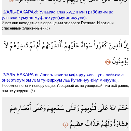
2/АЛЬ-БАКАРА-5: Улaaикe aлaa худeн мин рaббихим вe
улaaикe хумуль муфлихуун(муфлихуунe).
И вот они находяться в обращении от своего Господа. И вот они
спасённые (блаженные). (5)
إِنَّ الَّذِينَ كَفَرُواْ سَوَاءٌ عَلَيْهِمْ أَأَنذَرْتَهُمْ أَمْ لَمْ تُنذِرْهُمْ لاَ
يُؤْمِنُونَ
﴿٦﴾
2/АЛЬ-БАКАРА-6: Иннeллeзиинe кeфeруу сeвaaун aлeйхим э
энзeртeхум эм лeм тунзирхум лaa йу’минуун(йу’минуунe).
Несомненно, они неверующие. Увещевай их не увещевай - им всё равно,
они не уверуют. (6)
خَتَمَ اللّهُ عَلَى قُلُوبِهمْ وَعَلَى سَمْعِهِمْ وَعَلَى أَبْصَارِهِمْ
غِشَاوَةٌ وَلَهُمْ عَذَابٌ عظِيمٌ
﴿٧﴾