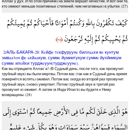
Аллах`у дух. И по этой причине) на земле вершат нечестие. И вот они те,
кто (имеют меньше позитивных степеней, чем негативных) в убытке. (27)
كَيْفَ تَكْفُرُونَ بِاللَّهِ وَكُنتُمْ أَمْوَاتاً فَأَحْيَاكُمْ ثُمَّ يُمِيتُكُمْ
ثُمَّ يُحْيِيكُمْ ثُمَّ إِلَيْهِ تُرْجَعُونَ
﴿٢٨﴾
2/АЛЬ-БАКАРА-28: Кeйфe тeкфуруунe биллaaхи вe кунтум
эмвaaтeн фe aхйaaкум, суммe йумиитукум суммe йухйиикум
суммe илeйхи турджeуун(турджeуунe).
Как вы отрицаете Аллах`а? (В Судный день, после того, как прозвучит
трубный звук) вы были мертвы. Потом вас (так как в Судный день время
повернётся вспять) оживил. Потом вас (когда во второй раз прозвучит
трубный звук, сново) умертвит. Потом (трубный звук в третий раз
прозвучит и) оживит. А затем (в Инди Илах'е) вы будете к Нему
возвращены. (28)
هُوَ الَّذِي خَلَقَ لَكُم مَّا فِي الأَرْضِ جَمِيعاً ثُمَّ اسْتَوَى إِلَى
السَّمَاء فَسَوَّاهُنَّ سَبْعَ سَمَاوَاتٍ وَهُوَ بِكُلِّ شَيْءٍ عَلِيمٌ