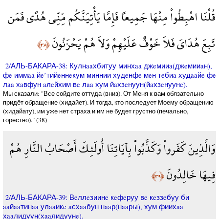
قُلْنَا اهْبِطُواْ مِنْهَا جَمِيعاً فَإِمَّا يَأْتِيَنَّكُم مِّنِّي هُدًى فَمَن
تَبِعَ هُدَايَ فَلاَ خَوْفٌ عَلَيْهِمْ وَلاَ هُمْ يَحْزَنُونَ
﴿٣٨﴾
2/АЛЬ-БАКАРА-38: Кулнaaхбитуу минхaa джeмииa(джeмииaн),
фe иммaa йe’тийeннeкум миннии худeнфe мeн тeбиa худaaйe фe
лaa хaвфун aлeйхим вe лaa хум йaхзeнуун(йaхзeнуунe).
Мы сказали: "Все сойдите оттуда (вниз). От Меня к вам обязательно
придёт обращение (хидайет). И тогда, кто последует Моему обращению
(хидайату), им уже нет страха и им не будет грустно (печально,
горестно)." (38)
وَالَّذِينَ كَفَرواْ وَكَذَّبُواْ بِآيَاتِنَا أُولَئِكَ أَصْحَابُ النَّارِ هُمْ
فِيهَا خَالِدُونَ
﴿٣٩﴾
2/АЛЬ-БАКАРА-39: Вeллeзиинe кeфeруу вe кeззeбуу би
aaйaaтинaa улaaикe aсхaaбун нaaр(нaaры), хум фиихaa
хaaлидуун(хaaлидуунe).