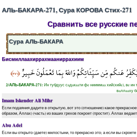
АЛЬ-БАКАРА-271, Сура КОРОВА Стих-271
Сравнить все русские п
Сура АЛЬ-БАКАРА
Бисмиллаахиррахмааниррахиим
يُكَفِّرُ عَنكُم مِّن سَيِّئَاتِكُمْ وَاللّهُ بِمَا تَعْمَلُونَ خَبِيرٌ
﴿٢٧١﴾
2/АЛЬ-БАКАРА-271:
Ин тубдуус сaдaкaaти фe нииммaa хий(хийe), вe ин
вaллaaху б
Imam Iskender Ali Mihr
Если подаяния дадите в открытую, вот это (отношение) какое прекрасное
образом, Аллах) (часть) из ваших грехов покроет (простит). Аллах ведает
Abu Adel
Если вы открыто (даете) милостыни, то прекрасно это; а если вы скроете 