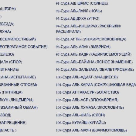
91-Сура АШ-ШАМС (СОЛНЦЕ)
 (ШТОРМ)
92-Сура АЛь-ЛАЙЛ (НОЧЬ)
)
93-Сура АД-ДУХА (УТРО)
ЗВЕЗДА)
94-Сура АЛЬ-ИНШИРАХ (РАСКРЫЛИ/
(ЛУНА)
РАСШИРИЛИ)
Н (ВСЕМИЛОСТИВЫЙ)
95-Сура Ат Тин (ИНЖИР/СМОКОВНИЦА)
(НЕОТВРАТИМОЕ СОБЫТИЕ)
96-Сура АЛЬ-АЛАК (ЭМБРИОН)
ЖЕЛЕЗО)
97-Сура АЛЬ-КАДР (КАДИР/ВСЕМОГУЩИЙ)
ДАЛА (СПОР)
98-Сура АЛЬ-БАЙИНА (ЯСНОЕ ЗНАМЕНИЕ)
(ИЗГНАНИЕ)
99-Сура АЛЬ-ЗАЛЬЗАЛА (ЗЕМЛЕТРЯСЕНИЕ)
АХИНА (ИСПЫТАНИЕ)
100-Сура АЛЬ-АДИАТ (МЧАЩИЕСЯ)
СВЯЗАННЫЕ СТРОЕМ)
101-Сура АЛЬ-КАРИА (СОКРУШАЮЩАЯ БЕДА
А (ПЯТНИЦА)
102-Сура АТ-ТАКАСУР (БОГАТСТВО)
ИКУН (ЛИЦЕМЕРЫ)
103-Сура АЛЬ-АСР (ЭПОХА/ВРЕМЯ)
Н (ВЗАИМНЫЙ ОБМАН)
104-Сура АЛЬ-ХУМАЗА (ЗЛОСЛОВИТЬ)
АЗВОД)
105-Сура АЛЬ-ФИЛЬ (СЛОН)
 (ЗАПРЕЩЕНИЕ)
106-Сура КУРАЙШ (КУРАЙШ)
(ВЛАСТЬ )
107-Сура АЛЬ-МАУН (ВЗАИМОПОМОЩЬ)