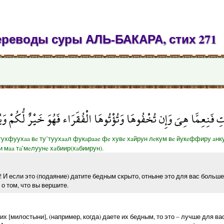
ереводы суры АЛЬ-БАКАРА, стих 271
ِ فَنِعِمَّا هِيَ وَإِن تُخْفُوهَا وَتُؤْتُوهَا الْفُقَرَاء فَهُوَ خَيْرٌ لُّكُمْ وَ
 тухфуухaa вe ту’туухaaл фукaрaae фe хувe хaйрун лeкум вe йукeффиру aн
и мaa тa’мeлуунe хaбиир(хaбиирун).
! И если это (подаяние) датите бедным скрыто, отныне это для вас больше
 о том, что вы вершите.
их [милостыни], (например, когда) даете их бедным, то это – лучше для ва