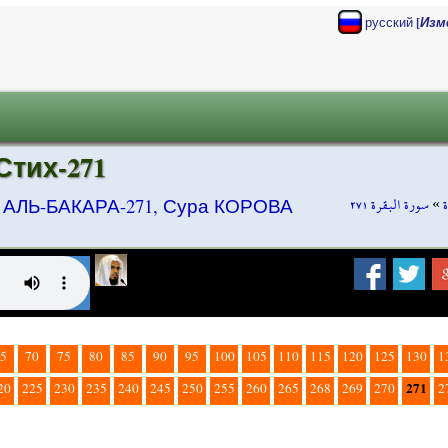
[
русский
Изм
тих-271
سورة البقرة ٢٧١
»
»
АЛЬ-БАКАРА-271, Сура КОРОВА
5
70
75
80
85
90
95
100
105
110
115
120
125
130
1
271
20
225
230
235
240
245
250
255
260
265
268
269
270
2