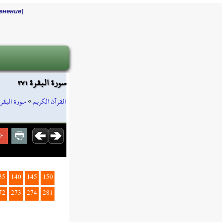
]
енение
سورة البقرة ٢٧١
سورة البقرة
»
القرآن الكريم
35
140
145
150
72
273
274
281