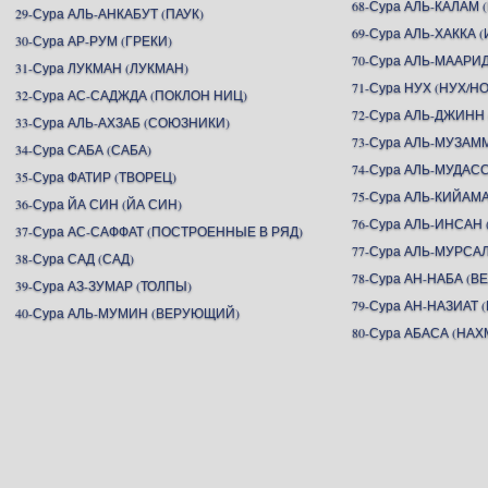
68-Сура АЛЬ-КАЛАМ 
29-Сура АЛЬ-АНКАБУТ (ПАУК)
69-Сура АЛЬ-ХАККА 
30-Сура АР-РУМ (ГРЕКИ)
70-Сура АЛЬ-МААР
31-Сура ЛУКМАН (ЛУКМАН)
71-Сура НУХ (НУХ/Н
32-Сура АС-САДЖДА (ПОКЛОН НИЦ)
72-Сура АЛЬ-ДЖИНН
33-Сура АЛЬ-АХЗАБ (СОЮЗНИКИ)
73-Сура АЛЬ-МУЗА
34-Сура САБА (САБА)
74-Сура АЛЬ-МУДА
35-Сура ФАТИР (ТВОРЕЦ)
75-Сура АЛЬ-КИЙАМ
36-Сура ЙА СИН (ЙА СИН)
76-Сура АЛЬ-ИНСАН 
37-Сура АС-САФФАТ (ПОСТРОЕННЫЕ В РЯД)
77-Сура АЛЬ-МУРСА
38-Сура САД (САД)
78-Сура АН-НАБА (В
39-Сура АЗ-ЗУМАР (ТОЛПЫ)
79-Сура АН-НАЗИА
40-Сура АЛЬ-МУМИН (ВЕРУЮЩИЙ)
80-Сура АБАСА (НА