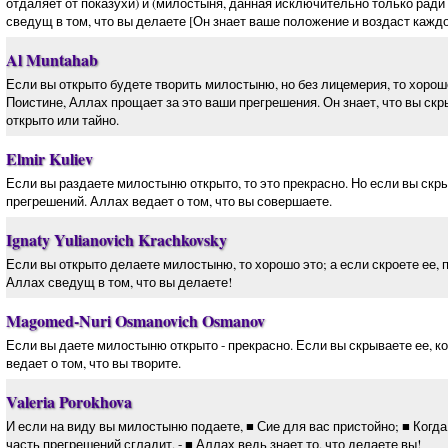
отдаляет от показухи) и (милостыня, данная исключительно только ради
сведущ в том, что вы делаете [Он знает ваше положение и воздаст кажд
Al Muntahab
Если вы открыто будете творить милостыню, но без лицемерия, то хорошо;
Поистине, Аллах прощает за это ваши прегрешения. Он знает, что вы скр
открыто или тайно.
Elmir Kuliev
Если вы раздаете милостыню открыто, то это прекрасно. Но если вы скры
прегрешений. Аллах ведает о том, что вы совершаете.
Ignaty Yulianovich Krachkovsky
Если вы открыто делаете милостыню, то хорошо это; а если скроете ее, 
Аллах сведущ в том, что вы делаете!
Magomed-Nuri Osmanovich Osmanov
Если вы даете милостыню открыто - прекрасно. Если вы скрываете ее, к
ведает о том, что вы творите.
Valeria Porokhova
И если на виду вы милостыню подаете, ■ Сие для вас пристойно; ■ Когда
часть прегрешений сгладит, - ■ Аллах ведь знает то, что делаете вы!