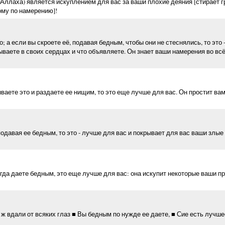
 Аллаха) является искуплением для вас за ваши плохие деяния [стирает г
ому по намерению]!
 а если вы скроете её, подавая бедным, чтобы они не стеснялись, то это 
ываете в своих сердцах и что объявляете. Он знает ваши намерения во всё
ваете это и раздаете ее нищим, то это еще лучше для вас. Он простит ва
подавая ее бедным, то это - лучше для вас и покрывает для вас ваши злые
огда даете бедным, это еще лучше для вас: она искупит некоторые ваши п
 ж вдали от всяких глаз ■ Вы бедным по нужде ее даете, ■ Сие есть лучше