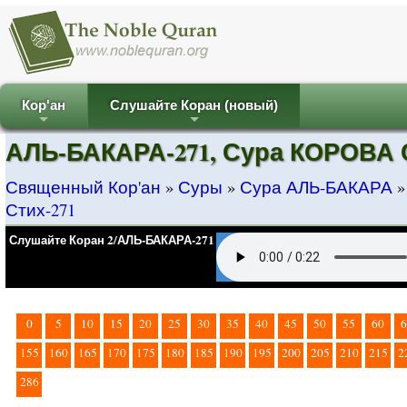
Кор'ан
Слушайте Коран (новый)
+
+
АЛЬ-БАКАРА-271, Сура КОРОВА С
Священный Кор'ан
»
Суры
»
Сура АЛЬ-БАКАРА
Стих-271
Слушайте Коран 2/АЛЬ-БАКАРА-271
0
5
10
15
20
25
30
35
40
45
50
55
60
6
155
160
165
170
175
180
185
190
195
200
205
210
215
2
286