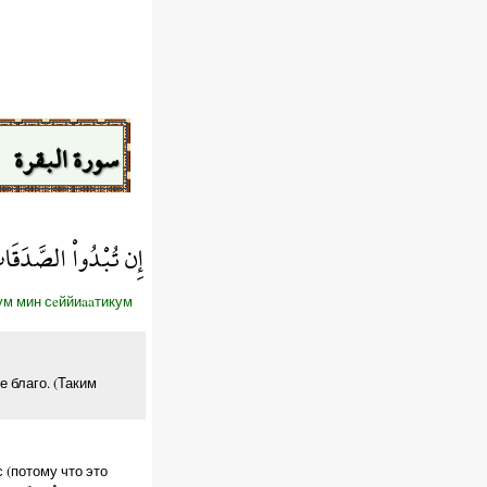
سورة البقرة
إِن تُبْدُواْ الصَّدَقَات
кум мин сeййиaaтикум
е благо. (Таким
с (потому что это