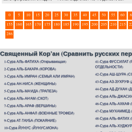
0
5
10
15
20
25
30
35
40
45
50
55
60
6
155
160
165
170
175
180
185
190
195
200
205
210
215
2
286
Священный Кор'ан (Сравнить русских пер
1-Сура АЛЬ-ФАТИХА (Открывающая)
41-Сура ФУССИЛАТ 
ОТДЕЛЬНОСТИ)
2-Сура АЛЬ-БАКАРА (КОРОВА)
42-Сура АШ-ШУРА (С
3-Сура АЛЬ ИМРАН (СЕМЬЯ АЛИ ИМРАН)
43-Сура АЗ-ЗУХРУФ
4-Сура АН-НИСА (ЖЕНЩИНЫ)
44-Сура АД-ДУХАН (
5-Сура АЛЬ-МА'ИДА (ТРАПЕЗА)
45-Сура АЛЬ-ДЖАСИ
6-Сура АЛЬ-АН'АМ (СКОТ)
46-Сура АЛЬ-АХКАФ
7-Сура АЛЬ-АРАФ (ВЕРШИНЫ)
47-Сура МУХАММЕД
8-Сура АЛЬ-АНФАЛ (ВОЕННЫЕ ТРОФЕИ)
48-Сура АЛЬ-ФАТИХ 
9-Сура АТ-ТАУБА (ПОКАЯНИЕ)
49-Сура АЛЬ-ХУДЖУР
10-Сура ЙУНУС (ЙУНУС/ИОНА)