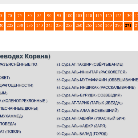
5
70
75
80
85
90
95
100
105
110
115
120
125
130
1
271
20
225
230
235
240
245
250
255
260
265
268
269
270
2
еводах Корана)
(РАЗЪЯСНЁННЫЕ ПО-
81-Сура АТ-ТАКВИР (СВЁРТЫВАНИЕ)
82-Сура АЛЬ-ИНФИТАР (РАСКОЛЕТСЯ)
ОВЕТ)
83-Сура АЛЬ-МУТАФФИФИН (ОБВЕШИВАНИЕ
 (ДРАГОЦЕННОСТИ)
84-Сура АЛЬ-ИНШИКАК (РАССКАЛЫВАНИЕ)
ДЫМ)
85-Сура АЛЬ-БУРУДЖ (СОЗВЕЗДИЯ)
А (КОЛЕНОПРЕКЛОННЫЕ )
86-Сура АТ-ТАРИК (ТАРЫК (ЗВЕЗДА))
 (ПЕСЧАННЫЕ ДЮНЫ)
87-Сура АЛЬ-АЛАА (ВСЕВЫШНИЙ)
 (МУХАММЕД)
88-Сура АЛ-ГАШИЙА (УЖАСНЫЙ БИЧ)
(ПОБЕДА)
89-Сура АЛь-ФАДЖР (ЗАРЯ)
АТ (ПОКОИ)
90-Сура АЛь-БАЛАД (ГОРОД)