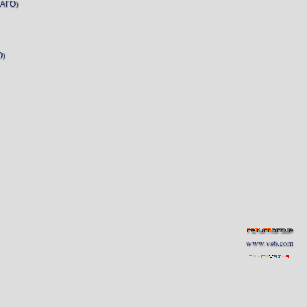
АГО)
О)
www.vs6.com