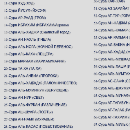
50-Сура КАФ (КАФ)
11-Сура ХУД (ХУД)
51-Сура АЗ-ЗАРИЙАТ
12-Сура ЙУСУФ (ЙУСУФ)
52-Сура АТ-ТУР (ГОРА
13-Сура АР-РААД (ГРОМ)
53-Сура АН-НАДЖМ (
14-Сура ИБРАХИМ (ИБРАХИМ/Авраам)
54-Сура АЛЬ-КАМАР 
15-Сура АЛЬ-ХИДЖР (Скалистый город)
55-Сура АР-РАХМА
16-Сура АН-НАХЛЬ (ПЧЕЛА)
56-Сура АЛ-ВАКИА 
17-Сура АЛЬ-ИСРА (НОЧНОЙ ПЕРЕНОС)
57-Сура АЛ-ХАДИД (
18-Сура АЛЬ-КАХФ (ПЕЩЕРА)
58-Сура АЛЬ-МУДЖА
19-Сура МАРИАМ (МАРИАМ/МАРИЯ)
59-Сура АЛЬ-ХАШР 
20-Сура ТА-ХА (ТА-ХА)
60-Сура АЛЬ-МУМТ
21-Сура АЛЬ-АНБИА (ПРОРОКИ)
61-Сура АС-САФФ (
22-Сура АЛЬ-ХАДЖДЖ (ПАЛОМНИЧЕСТВО)
62-Сура АЛЬ-ДЖУМУ
23-Сура АЛЬ-МУМИНУН (ВЕРУЮЩИЕ)
63-Сура АЛЬ-МУНАФ
24-Сура АН-НУР (СВЕТ)
64-Сура АТ-ТАГАБУ
25-Сура АЛЬ-ФУРКАН (РАЗЛИЧЕНИЕ)
65-Сура АТ-ТАЛАК (Р
26-Сура АШ-ШУАРА (ПОЭТЫ)
66-Сура АТ-ТАХРИМ
27-Сура АН-НАМЛ (МУРАВЬИ)
67-Сура АЛЬ-МУЛЬК 
28-Сура АЛЬ-КАСАС (ПОВЕСТВОВАНИЕ)