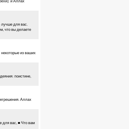
рехи]: и Аллах
- лучше для вас.
м, что вы делаете
м некоторые из ваших
 деяния: поистине,
регрешения. Аллах
е для вас, ■ Что вам