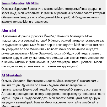
Imam Iskender Ali Mihr
О, сыны Израиля! Вспомните благости Мои, которыми Я вас одарил и
завет (ахд) Мой исполните. И (таким образом) Я исполню завет, который
обещал вам (введу вас в обещанный Мною рай). И (будучи верными
завету) только Меня страшитесь.
Abu Adel
О, потомки Исраила [пророка Йакуба]! Помните благодать Мою
[насколько она велика], которой Я (много раз) облагодетельствовал вас,
(и будьте благодарными Мне) и верно соблюдайте Мой завет (о том, что
вы уверуете во все Мои книги и во всех Моих посланников и будете
руководствоваться Моим Законом), тогда и Я буду соблюдать завет с
вами (и дарую вам ту милость, что обещал вам в этом мире и спасение
в Вечной жизни). И (только) Меня [Аллаха] страшитесь [бойтесь Моей
мести, если нарушите завет и станете неверующими].
Al Muntahab
О сыны Исраила! Вспомните милость Мою, которую Я оказал вам и
вашим отцам. Думайте об этом и будьте Мне благодарны и
признательны. Верно соблюдайте обет, который Я взял с вас, - веру в
Аллаха и добродеяния и веру в пророков, которые будут посланы после
Мусы. Тогда и Я буду соблюдать Мой завет с вами - дам вам добрую
награду и вечный рай. Только Меня искренне почитайте и избегайте
Моего гнева!