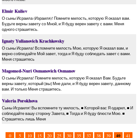
Elmir Kuliev
О сыны Исраила (Израиля)! Помните милость, которую Я оказал вам.
Будьте верны завету со Мной, и Я буду верен завету с вами. Меня
одного страшитесь.
Ignaty Yulianovich Krachkovsky
О сыны Исраила! Вспомните милость Мою, которую Я оказал вам, и
верно соблюдайте Мой завет, тогда и Я буду соблюдать завет с вами.
Меня страшитесь
Magomed-Nuri Osmanovich Osmanov
О сыны Исраила! Помните милость, которую Я оказал Вам. Будьте
верны завету, который [вы] Мне дали, и Я буду верен завету, данному
вам. И только Меня страшитесь.
Valeria Porokhova
Сыны Исраиля! Вы вспомните ту милость, ■ Которой вас Я одарил, ■ И
соблюдайте вашу сторону Завета, ■ Тогда и Я буду блюсти Мою. ■
Страшитесь лишь Меня
40
0
5
10
15
20
25
30
35
37
38
39
41