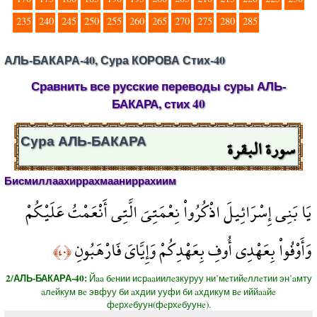
235
240
245
250
255
260
265
270
275
280
285
АЛЬ-БАКАРА-40, Сура КОРОВА Стих-40
Сравнить все русские переводы суры АЛЬ-
БАКАРА, стих 40
سورة البقرة
Сура АЛЬ-БАКАРА
Бисмиллаахиррахмааниррахиим
يَا بَنِي إِسْرَائِيلَ اذْكُرُواْ نِعْمَتِيَ الَّتِي أَنْعَمْتُ عَلَيْكُمْ
وَأَوْفُواْ بِعَهْدِي أُوفِ بِعَهْدِكُمْ وَإِيَّايَ فَارْهَبُونِ
﴿٤٠﴾
2/АЛЬ-БАКАРА-40:
Йaa бeнии исрaaиилeзкуруу ни’мeтийeллeтии эн’aмту
aлeйкум вe эвфуу би aхдии ууфи би aхдикум вe иййaaйe
фeрхeбуун(фeрхeбуунe).