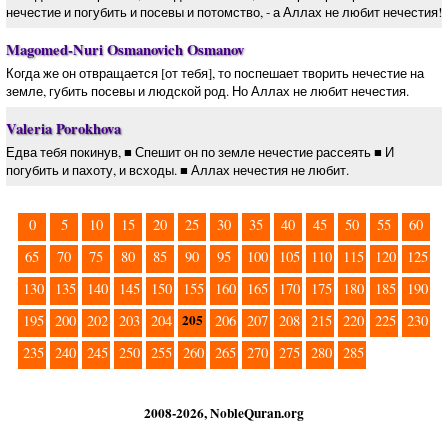
нечестие и погубить и посевы и потомство, - а Аллах не любит нечестия!
Magomed-Nuri Osmanovich Osmanov
Когда же он отвращается [от тебя], то поспешает творить нечестие на
земле, губить посевы и людской род. Но Аллах не любит нечестия.
Valeria Porokhova
Едва тебя покинув, ■ Спешит он по земле нечестие рассеять ■ И
погубить и пахоту, и всходы. ■ Аллах нечестия не любит.
0
5
10
15
20
25
30
35
40
45
50
55
60
65
70
75
80
85
90
95
100
105
110
115
120
125
130
135
140
145
150
155
160
165
170
175
180
185
190
205
195
200
202
203
204
206
207
208
215
220
225
230
235
240
245
250
255
260
265
270
275
280
285
2008-2026, NobleQuran.org