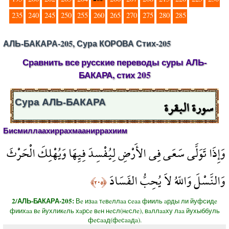
235
240
245
250
255
260
265
270
275
280
285
АЛЬ-БАКАРА-205, Сура КОРОВА Стих-205
Сравнить все русские переводы суры АЛЬ-
БАКАРА, стих 205
سورة البقرة
Сура АЛЬ-БАКАРА
Бисмиллаахиррахмааниррахиим
وَإِذَا تَوَلَّى سَعَى فِي الأَرْضِ لِيُفْسِدَ فِيِهَا وَيُهْلِكَ الْحَرْثَ
وَالنَّسْلَ وَاللّهُ لاَ يُحِبُّ الفَسَادَ
﴿٢٠٥﴾
2/АЛЬ-БАКАРА-205:
Вe изaa тeвeллaa сeaa фииль aрды ли йуфсидe
фиихaa вe йухликeль хaрсe вeн нeсл(нeслe), вaллaaху лaa йухыббуль
фeсaaд(фeсaaдa).