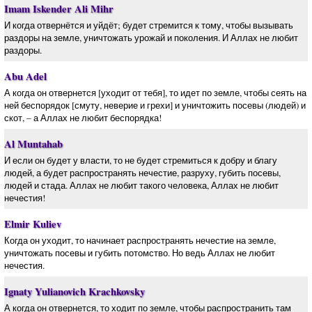
Imam Iskender Ali Mihr
И когда отвернётся и уйдёт; будет стремится к тому, чтобы вызывать
раздоры на земле, уничтожать урожай и поколения. И Аллах не любит
раздоры.
Abu Adel
А когда он отвернется [уходит от тебя], то идет по земле, чтобы сеять на
ней беспорядок [смуту, неверие и грехи] и уничтожить посевы (людей) и
скот, – а Аллах не любит беспорядка!
Al Muntahab
И если он будет у власти, то не будет стремиться к добру и благу
людей, а будет распространять нечестие, разруху, губить посевы,
людей и стада. Аллах не любит такого человека, Аллах не любит
нечестия!
Elmir Kuliev
Когда он уходит, то начинает распространять нечестие на земле,
уничтожать посевы и губить потомство. Но ведь Аллах не любит
нечестия.
Ignaty Yulianovich Krachkovsky
А когда он отвернется, то ходит по земле, чтобы распространить там