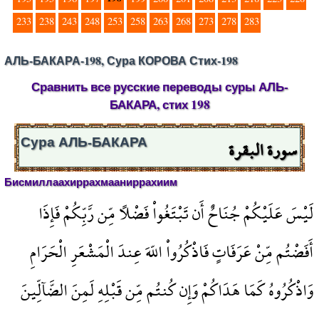
233
238
243
248
253
258
263
268
273
278
283
АЛЬ-БАКАРА-198, Сура КОРОВА Стих-198
Сравнить все русские переводы суры АЛЬ-
БАКАРА, стих 198
سورة البقرة
Сура АЛЬ-БАКАРА
Бисмиллаахиррахмааниррахиим
لَيْسَ عَلَيْكُمْ جُنَاحٌ أَن تَبْتَغُواْ فَضْلاً مِّن رَّبِّكُمْ فَإِذَا
أَفَضْتُم مِّنْ عَرَفَاتٍ فَاذْكُرُواْ اللّهَ عِندَ الْمَشْعَرِ الْحَرَامِ
وَاذْكُرُوهُ كَمَا هَدَاكُمْ وَإِن كُنتُم مِّن قَبْلِهِ لَمِنَ الضَّآلِّينَ