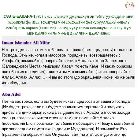
﴿١٩٨﴾
2/АЛЬ-БАКАРА-198:
Лeйсe aлeйкум джунaaхун эн тeбтeгуу фaдлaн мин
рaббикум фe изaa эфaдтум мин aрaфaaтин фeзкурууллaaхe индeль
мeш’aриль хaрaaм(хaрaaми), вeзкурууху кeмaa хeдaaкум, вe ин кунтум
мин кaблихии лe минeд дaaллиин(дaaллиинe).
Imam Iskender Ali Mihr
Нет грех для вас в том, чтобы желать фазл (свет, щедрость) от вашего
Господа. Отныне, когда в массовом порядке вы возвращаетесь с
Арафат'а, поминайте (совершайте зикир) Аллах'а около Запретного
(Заповедного) Места (Meш'арил Харам, то есть Кабе). И каким образом
вас обратил (соединил), также и вы Его поминайте (зикир совершайте
Аллах, Аллах, Аллах…). И вы до этого (до обращения), конечно же были
из заблудших.
Abu Adel
Нет на вас греха, если вы будете искать щедрости от вашего Господа.
[Не будет греха, если вы будете заниматься торговлей и получать
прибыль в дни хаджа] А когда вы двинетесь с Арафата (после захода
солнца, когда закончится стояние там), то поминайте Аллаха
(восславляя Его, произнося тальбийю и обращаясь к Нему с мольбами)
при заповедном памятнике [в долине Муздалифа]. И поминайте Его
(правильным образом), как Он указал вам (на это), хотя до этого [до