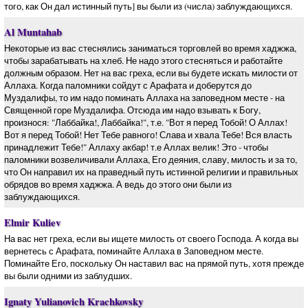
того, как Он дал истинный путь] вы были из (числа) заблуждающихся.
Al Muntahab
Некоторые из вас стеснялись заниматься торговлей во время хаджжа,
чтобы зарабатывать на хлеб. Не надо этого стесняться и работайте
должным образом. Нет на вас греха, если вы будете искать милости от
Аллаха. Когда паломники сойдут с Арафата и доберутся до
Муздалифы, то им надо поминать Аллаха на заповедном месте - на
Священной горе Муздалифа. Отсюда им надо взывать к Богу,
произнося: "Лаббайка!, Лаббайка!", т.е. "Вот я перед Тобой! О Аллах!
Вот я перед Тобой! Нет Тебе равного! Слава и хвала Тебе! Вся власть
принадлежит Тебе!" Аллаху акбар! т.е Аллах велик! Это - чтобы
паломники возвеличивали Аллаха, Его деяния, славу, милость и за то,
что Он направил их на праведный путь истинной религии и правильных
обрядов во время хаджжа. А ведь до этого они были из
заблуждающихся.
Elmir Kuliev
На вас нет греха, если вы ищете милость от своего Господа. А когда вы
вернетесь с Арафата, поминайте Аллаха в Заповедном месте.
Поминайте Его, поскольку Он наставил вас на прямой путь, хотя прежде
вы были одними из заблудших.
Ignaty Yulianovich Krachkovsky