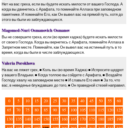
Нет на вас греха, если вы будете искать милости от вашего Господа. А
когда вы двинетесь с Арафата, то поминайте Аллаха при заповедном
памятнике. И поминайте Его, как Он вывел вас на прямой путь, хотя до
этого вы были из заблуждающихся.
Magomed-Nuri Osmanovich Osmanov
Вы не совершите греха, если [во время хаджа] будете искать милости
от своего Господа. Когда вы вернетесь с Арафата, поминайте Аллаха в
Запретном месте. Поминайте, как Он вывел вас на истинный путь в то
время, когда вы были в числе заблуждающихся.
Valeria Porokhova
На вас не ляжет грех, ■ Коль вы (во время Хаджа) ■ Испросите щедрот
у вашего Владыки. ■ Когда толпою вы сойдете с Арафата, ■ Воздайте
Господу хвалу на заповедном месте ■ И славьте Его имя ■ За то, что
вас, в неведенье блуждавших до того, ■ Он праведной стезей направил.
0
5
10
15
20
25
30
35
40
45
50
55
60
65
70
75
80
85
90
95
100
105
110
115
120
125
130
135
140
145
150
155
160
165
170
175
180
185
190