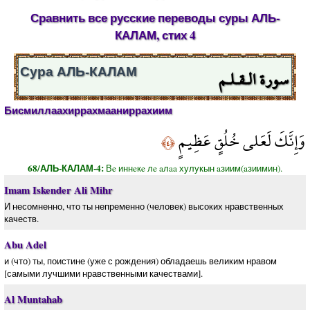
Сравнить все русские переводы суры АЛЬ-
КАЛАМ, стих 4
سورة الـقـلـم
Сура АЛЬ-КАЛАМ
Бисмиллаахиррахмааниррахиим
وَإِنَّكَ لَعَلى خُلُقٍ عَظِيمٍ
﴿٤﴾
68/АЛЬ-КАЛАМ-4:
Вe иннeкe лe aлaa хулукын aзиим(aзиимин).
Imam Iskender Ali Mihr
И несомненно, что ты непременно (человек) высоких нравственных
качеств.
Abu Adel
и (что) ты, поистине (уже с рождения) обладаешь великим нравом
[самыми лучшими нравственными качествами].
Al Muntahab