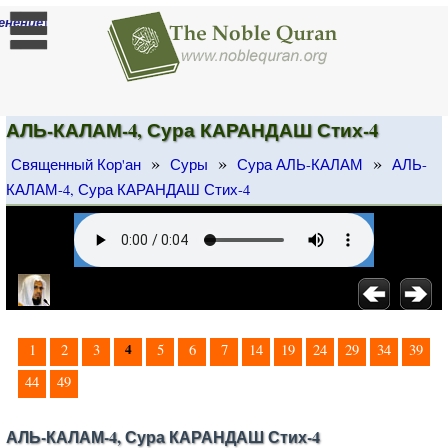
]
енение
АЛЬ-КАЛАМ-4, Сура КАРАНДАШ Стих-4
»
»
»
Священный Кор'ан
Суры
Сура АЛЬ-КАЛАМ
АЛЬ-
КАЛАМ-4, Сура КАРАНДАШ Стих-4
4
1
2
3
5
6
7
14
19
24
29
34
39
44
49
АЛЬ-КАЛАМ-4, Сура КАРАНДАШ Стих-4