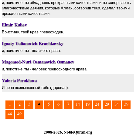
и, поистине, ты обладаешь прекрасными качествами, и ты совершаешь
благочестивые деяния, которые Аллах, сотворив тебя, сделал твоими
врождёнными качествами.
Elmir Kuliev
Воистину, твой нрав превосходен.
Ignaty Yulianovich Krachkovsky
и, поистине, ты - великого нрава.
Magomed-Nuri Osmanovich Osmanov
и, поистине, ты - человек превосходного нрава.
Valeria Porokhova
И нрав возвышенный тебе (дарован).
4
1
2
3
5
6
7
14
19
24
29
34
39
44
49
2008-2026, NobleQuran.org