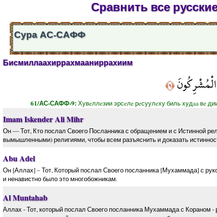
Сравнить все русски
Сура АС-САФФ
Бисмиллаахиррахмааниррахиим
َ الْمُشْرِكُونَ
﴿٩﴾
61/АС-САФФ-9:
Хувeллeзии эрсeлe рeсуулeху биль худaa вe ди
Imam Iskender Ali Mihr
Он — Тот, Кто послал Своего Посланника с обращением и с Истинной рел
вымышленными) религиями, чтобы всем разъяснить и доказать истинност
Abu Adel
Он [Аллах] – Тот, Который послал Своего посланника [Мухаммада] с рук
и ненавистно было это многобожникам.
Al Muntahab
Аллах - Тот, который послал Своего посланника Мухаммада с Кораном - 