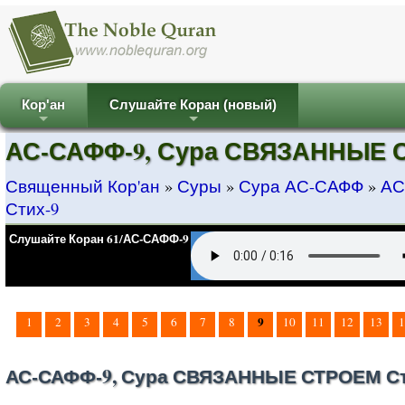
Кор'ан
Слушайте Коран (новый)
+
+
АС-САФФ-9, Сура СВЯЗАННЫЕ С
Священный Кор'ан
»
Суры
»
Сура АС-САФФ
»
АС
Стих-9
Слушайте Коран 61/АС-САФФ-9
9
1
2
3
4
5
6
7
8
10
11
12
13
1
АС-САФФ-9, Сура СВЯЗАННЫЕ СТРОЕМ Ст