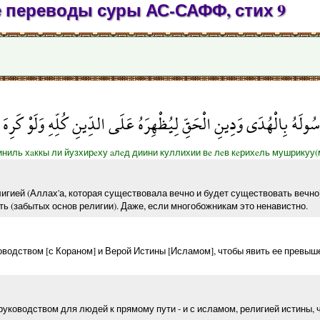
е переводы суры АС-САФФ, стих 9
ُولَهُ بِالْهُدَى وَدِينِ الْحَقِّ لِيُظْهِرَهُ عَلَى الدِّينِ كُلِّهِ وَلَوْ كَرِه
иниль хaккы ли йузхирeху aлeд диини куллихии вe лeв кeрихeль мушрикуу(
игией (Аллах'а, которая существовала вечно и будет существовать вечно
ь (забытых основ религии). Даже, если многобожникам это ненавистно.
оводством [с Кораном] и Верой Истины [Исламом], чтобы явить ее превыше
руководством для людей к прямому пути - и с исламом, религией истины, 