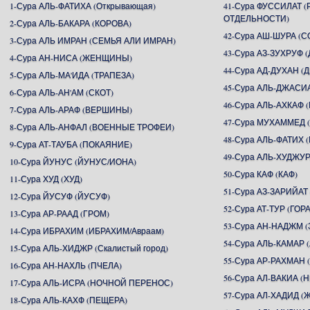
1-Сура АЛЬ-ФАТИХА (Открывающая)
41-Сура ФУССИЛАТ 
ОТДЕЛЬНОСТИ)
2-Сура АЛЬ-БАКАРА (КОРОВА)
42-Сура АШ-ШУРА (С
3-Сура АЛЬ ИМРАН (СЕМЬЯ АЛИ ИМРАН)
43-Сура АЗ-ЗУХРУФ
4-Сура АН-НИСА (ЖЕНЩИНЫ)
44-Сура АД-ДУХАН (
5-Сура АЛЬ-МА'ИДА (ТРАПЕЗА)
45-Сура АЛЬ-ДЖАСИ
6-Сура АЛЬ-АН'АМ (СКОТ)
46-Сура АЛЬ-АХКАФ
7-Сура АЛЬ-АРАФ (ВЕРШИНЫ)
47-Сура МУХАММЕД
8-Сура АЛЬ-АНФАЛ (ВОЕННЫЕ ТРОФЕИ)
48-Сура АЛЬ-ФАТИХ 
9-Сура АТ-ТАУБА (ПОКАЯНИЕ)
49-Сура АЛЬ-ХУДЖУР
10-Сура ЙУНУС (ЙУНУС/ИОНА)
50-Сура КАФ (КАФ)
11-Сура ХУД (ХУД)
51-Сура АЗ-ЗАРИЙАТ
12-Сура ЙУСУФ (ЙУСУФ)
52-Сура АТ-ТУР (ГОРА
13-Сура АР-РААД (ГРОМ)
53-Сура АН-НАДЖМ (
14-Сура ИБРАХИМ (ИБРАХИМ/Авраам)
54-Сура АЛЬ-КАМАР 
15-Сура АЛЬ-ХИДЖР (Скалистый город)
55-Сура АР-РАХМА
16-Сура АН-НАХЛЬ (ПЧЕЛА)
56-Сура АЛ-ВАКИА 
17-Сура АЛЬ-ИСРА (НОЧНОЙ ПЕРЕНОС)
57-Сура АЛ-ХАДИД (
18-Сура АЛЬ-КАХФ (ПЕЩЕРА)