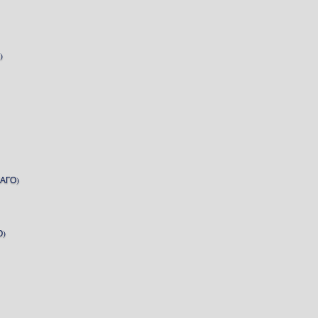
)
АГО)
О)