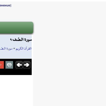
]
енение
سورة الـصّـف ٩
سورة الـصّ
»
القرآن الكريم