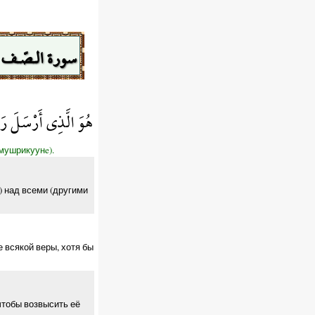
سورة الـصّـف
هُوَ الَّذِي أَرْسَلَ رَس
мушрикуунe).
) над всеми (другими
 всякой веры, хотя бы
чтобы возвысить её