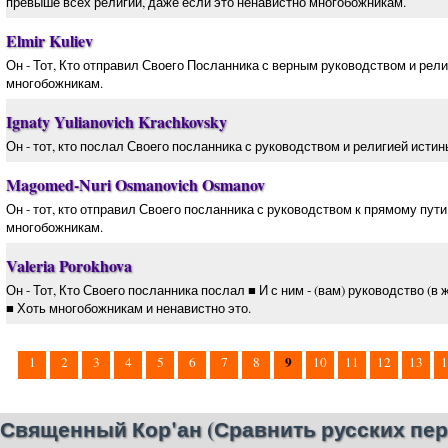
превыше всех религий, даже если это ненавистно многобожникам.
Elmir Kuliev
Он - Тот, Кто отправил Своего Посланника с верным руководством и рел
многобожникам.
Ignaty Yulianovich Krachkovsky
Он - тот, кто послал Своего посланника с руководством и религией исти
Magomed-Nuri Osmanovich Osmanov
Он - тот, кто отправил Своего посланника с руководством к прямому пут
многобожникам.
Valeria Porokhova
Он - Тот, Кто Своего посланника послал ■ И с ним - (вам) руководство (в 
■ Хоть многобожникам и ненавистно это.
9
1
2
3
4
5
6
7
8
10
11
12
13
1
Священный Кор'ан (Сравнить русских пер