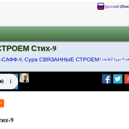
[
русский
Изм
ТРОЕМ Стих-9
سورة الـصّـف ٩
»
ـف
-САФФ-9, Сура СВЯЗАННЫЕ СТРОЕМ
4
их-9