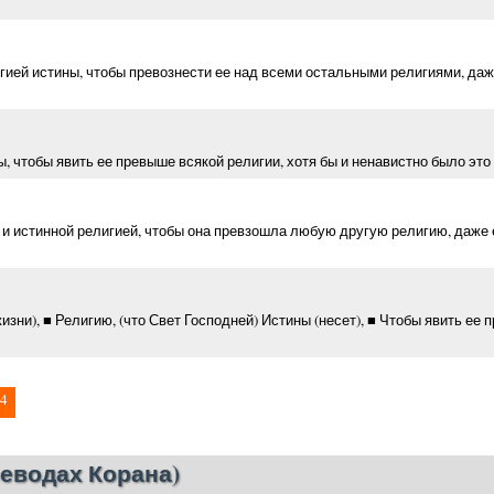
игией истины, чтобы превознести ее над всеми остальными религиями, даж
ны, чтобы явить ее превыше всякой религии, хотя бы и ненавистно было эт
и и истинной религией, чтобы она превзошла любую другую религию, даже
жизни), ■ Религию, (что Свет Господней) Истины (несет), ■ Чтобы явить ее 
4
еводах Корана)