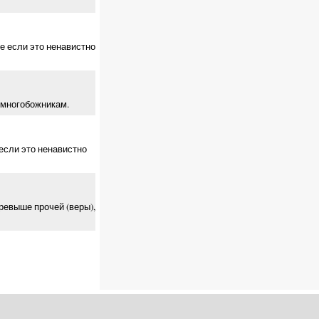
е если это ненавистно
о многобожникам.
 если это ненавистно
превыше прочей (веры),