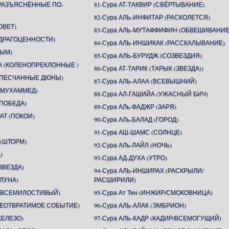
(РАЗЪЯСНЁННЫЕ ПО-
81-Сура АТ-ТАКВИР (СВЁРТЫВАНИЕ)
82-Сура АЛЬ-ИНФИТАР (РАСКОЛЕТСЯ)
ОВЕТ)
83-Сура АЛЬ-МУТАФФИФИН (ОБВЕШИВАНИЕ
 (ДРАГОЦЕННОСТИ)
84-Сура АЛЬ-ИНШИКАК (РАССКАЛЫВАНИЕ)
ДЫМ)
85-Сура АЛЬ-БУРУДЖ (СОЗВЕЗДИЯ)
А (КОЛЕНОПРЕКЛОННЫЕ )
86-Сура АТ-ТАРИК (ТАРЫК (ЗВЕЗДА))
 (ПЕСЧАННЫЕ ДЮНЫ)
87-Сура АЛЬ-АЛАА (ВСЕВЫШНИЙ)
 (МУХАММЕД)
88-Сура АЛ-ГАШИЙА (УЖАСНЫЙ БИЧ)
(ПОБЕДА)
89-Сура АЛь-ФАДЖР (ЗАРЯ)
АТ (ПОКОИ)
90-Сура АЛь-БАЛАД (ГОРОД)
91-Сура АШ-ШАМС (СОЛНЦЕ)
 (ШТОРМ)
92-Сура АЛь-ЛАЙЛ (НОЧЬ)
)
93-Сура АД-ДУХА (УТРО)
ЗВЕЗДА)
94-Сура АЛЬ-ИНШИРАХ (РАСКРЫЛИ/
(ЛУНА)
РАСШИРИЛИ)
Н (ВСЕМИЛОСТИВЫЙ)
95-Сура Ат Тин (ИНЖИР/СМОКОВНИЦА)
(НЕОТВРАТИМОЕ СОБЫТИЕ)
96-Сура АЛЬ-АЛАК (ЭМБРИОН)
ЖЕЛЕЗО)
97-Сура АЛЬ-КАДР (КАДИР/ВСЕМОГУЩИЙ)