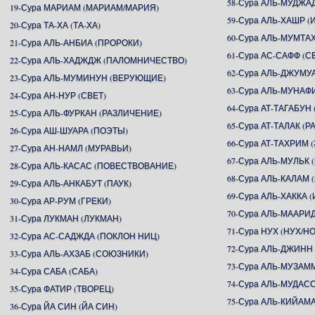
58-Сура АЛЬ-МУДЖА
19-Сура МАРИАМ (МАРИАМ/МАРИЯ)
59-Сура АЛЬ-ХАШР 
20-Сура ТА-ХА (ТА-ХА)
60-Сура АЛЬ-МУМТ
21-Сура АЛЬ-АНБИА (ПРОРОКИ)
61-Сура АС-САФФ (
22-Сура АЛЬ-ХАДЖДЖ (ПАЛОМНИЧЕСТВО)
62-Сура АЛЬ-ДЖУМУ
23-Сура АЛЬ-МУМИНУН (ВЕРУЮЩИЕ)
63-Сура АЛЬ-МУНАФ
24-Сура АН-НУР (СВЕТ)
64-Сура АТ-ТАГАБУ
25-Сура АЛЬ-ФУРКАН (РАЗЛИЧЕНИЕ)
65-Сура АТ-ТАЛАК (Р
26-Сура АШ-ШУАРА (ПОЭТЫ)
66-Сура АТ-ТАХРИМ
27-Сура АН-НАМЛ (МУРАВЬИ)
67-Сура АЛЬ-МУЛЬК 
28-Сура АЛЬ-КАСАС (ПОВЕСТВОВАНИЕ)
68-Сура АЛЬ-КАЛАМ 
29-Сура АЛЬ-АНКАБУТ (ПАУК)
69-Сура АЛЬ-ХАККА 
30-Сура АР-РУМ (ГРЕКИ)
70-Сура АЛЬ-МААР
31-Сура ЛУКМАН (ЛУКМАН)
71-Сура НУХ (НУХ/Н
32-Сура АС-САДЖДА (ПОКЛОН НИЦ)
72-Сура АЛЬ-ДЖИНН
33-Сура АЛЬ-АХЗАБ (СОЮЗНИКИ)
73-Сура АЛЬ-МУЗА
34-Сура САБА (САБА)
74-Сура АЛЬ-МУДА
35-Сура ФАТИР (ТВОРЕЦ)
75-Сура АЛЬ-КИЙАМ
36-Сура ЙА СИН (ЙА СИН)