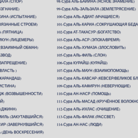
ДАЛА (СПОР)
98-Сура АЛЬ-БАЙИНА (ЯСНОЕ ЗНАМЕНИЕ)
(ИЗГНАНИЕ)
99-Сура АЛЬ-ЗАЛЬЗАЛА (ЗЕМЛЕТРЯСЕНИЕ)
АХИНА (ИСПЫТАНИЕ)
100-Сура АЛЬ-АДИАТ (МЧАЩИЕСЯ)
СВЯЗАННЫЕ СТРОЕМ)
101-Сура АЛЬ-КАРИА (СОКРУШАЮЩАЯ БЕДА
А (ПЯТНИЦА)
102-Сура АТ-ТАКАСУР (БОГАТСТВО)
ИКУН (ЛИЦЕМЕРЫ)
103-Сура АЛЬ-АСР (ЭПОХА/ВРЕМЯ)
Н (ВЗАИМНЫЙ ОБМАН)
104-Сура АЛЬ-ХУМАЗА (ЗЛОСЛОВИТЬ)
АЗВОД)
105-Сура АЛЬ-ФИЛЬ (СЛОН)
 (ЗАПРЕЩЕНИЕ)
106-Сура КУРАЙШ (КУРАЙШ)
(ВЛАСТЬ )
107-Сура АЛЬ-МАУН (ВЗАИМОПОМОЩЬ)
(КАРАНДАШ)
108-Сура АЛЬ-КАВСАР (КЕВСЕР/ВЕЛИКОЕ БЛ
(ИСТИНА)
109-Сура АЛЬ-КАФИРУН (НЕВЕРУЮЩИЕ)
ИДЖ (ВОЗВЫШЕННОСТИ)
110-Сура АН-НАСР (ПОМОЩЬ)
ОЙ)
111-Сура АЛЬ-МАСАД (КРУЧЁННОЕ ВОЛОКН
 (ДЖИНН)
112-Сура АЛЬ-ИХЛАС (ОЧИЩЕНИЕ)
ММИЛЬ (ЗАКУТАВШИЙСЯ)
113-Сура АЛЬ-ФАЛАК (РАССВЕТ)
ССИР (ЗАВЕРНУВШИЙСЯ)
114-Сура АН-НАС (ЛЮДИ)
А (ДЕНЬ ВОСКРЕСЕНИЯ)