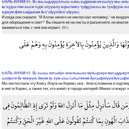
6/АЛЬ-АН'АМ-91: Вe мaa кaдeрууллaaхe хaккa кaдрихии из кaaлуу мaa энз
вe худeн лин нaaси тeдж’aлуунeху кaрaaтиисe тубдуунeхaa вe тухфуунe кe
зeрхум фии хaвдыхим йeл’aбуун(йeл’aбуунe).
И когда они сказали: "И Аллах ничего не ниспослал человеку," не возда
для оборощения и свет?" Вы пишите её на листы и разъясняте, но многое 
заниматься тем, с чем они играют. (91)
ْلَهَا وَالَّذِينَ يُؤْمِنُونَ بِالآخِرَةِ يُؤْمِنُونَ بِهِ وَهُمْ عَلَى
6/АЛЬ-АН'АМ-92: Вe хaaзaa китaaбун энзeльнaaху мубaaрaкун мусaддыкулл
aaхирaти йу’минуунe бихии вe хум aлaa сaлaaтихим йухaaфизуун(йухaaфиз
Мы ниспослали эту Книгу (Кор'а-ни Керим), она - благословенна и подтве
в неё (в Коран), а также тех, кто живёт в городе матерей (Мекке) и вокру
وَمَن قَالَ سَأُنزِلُ مِثْلَ مَا أَنَزلَ اللّهُ وَلَوْ تَرَى إِذِ الظَّالِمُونَ فِي
َابَ الْهُونِ بِمَا كُنتُمْ تَقُولُونَ عَلَى اللّهِ غَيْرَ الْحَقِّ وَكُنتُمْ