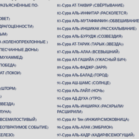
(РАЗЪЯСНЁННЫЕ ПО-
81-Сура АТ-ТАКВИР (СВЁРТЫВАНИЕ)
82-Сура АЛЬ-ИНФИТАР (РАСКОЛЕТСЯ)
ОВЕТ)
83-Сура АЛЬ-МУТАФФИФИН (ОБВЕШИВАНИЕ
 (ДРАГОЦЕННОСТИ)
84-Сура АЛЬ-ИНШИКАК (РАССКАЛЫВАНИЕ)
ДЫМ)
85-Сура АЛЬ-БУРУДЖ (СОЗВЕЗДИЯ)
А (КОЛЕНОПРЕКЛОННЫЕ )
86-Сура АТ-ТАРИК (ТАРЫК (ЗВЕЗДА))
 (ПЕСЧАННЫЕ ДЮНЫ)
87-Сура АЛЬ-АЛАА (ВСЕВЫШНИЙ)
 (МУХАММЕД)
88-Сура АЛ-ГАШИЙА (УЖАСНЫЙ БИЧ)
(ПОБЕДА)
89-Сура АЛь-ФАДЖР (ЗАРЯ)
АТ (ПОКОИ)
90-Сура АЛь-БАЛАД (ГОРОД)
91-Сура АШ-ШАМС (СОЛНЦЕ)
 (ШТОРМ)
92-Сура АЛь-ЛАЙЛ (НОЧЬ)
)
93-Сура АД-ДУХА (УТРО)
ЗВЕЗДА)
94-Сура АЛЬ-ИНШИРАХ (РАСКРЫЛИ/
(ЛУНА)
РАСШИРИЛИ)
Н (ВСЕМИЛОСТИВЫЙ)
95-Сура Ат Тин (ИНЖИР/СМОКОВНИЦА)
(НЕОТВРАТИМОЕ СОБЫТИЕ)
96-Сура АЛЬ-АЛАК (ЭМБРИОН)
ЖЕЛЕЗО)
97-Сура АЛЬ-КАДР (КАДИР/ВСЕМОГУЩИЙ)