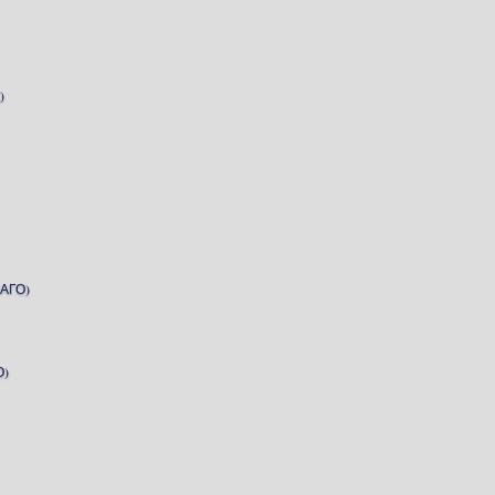
)
АГО)
О)