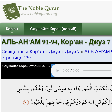
Кор'ан
Слушайте Коран (новый)
+
+
АЛЬ-АН'АМ 91-94, Кор'ан - Джуз 7 
Священный Кор'ан
»
Джуз
»
Джуз 7
»
АЛЬ-АН'АМ 91
страница 139
Слушайте Коран страница-139
أَنزَلَ الْكِتَابَ الَّذِي جَاء بِهِ مُوسَى نُورًا وَهُدًى لِّلنَّاسِ
َاؤُكُمْ قُلِ اللّهُ ثُمَّ ذَرْهُمْ فِي خَوْضِهِمْ يَلْعَبُونَ
﴿٩١﴾