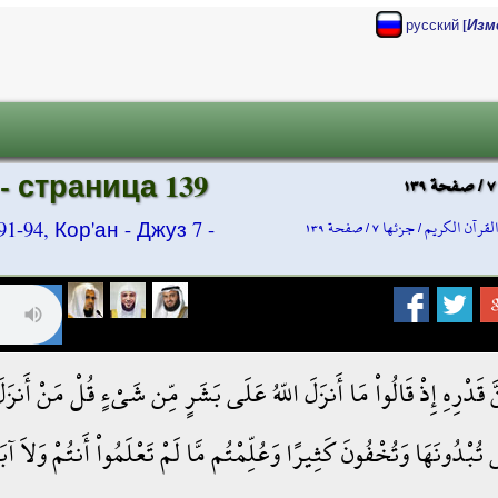
[
русский
Изм
- страница 139
لقرآن الكريم / جزئها ٧ / صفحة ١٣٩
-94, Кор'ан - Джуз 7 -
قَّ قَدْرِهِ إِذْ قَالُواْ مَا أَنزَلَ اللّهُ عَلَى بَشَرٍ مِّن شَيْءٍ قُلْ مَنْ 
تُبْدُونَهَا وَتُخْفُونَ كَثِيرًا وَعُلِّمْتُم مَّا لَمْ تَعْلَمُواْ أَنتُمْ وَلاَ آب