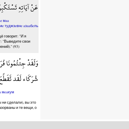
عَنْ آيَاتِهِ تَسْتَكْبِ
e мaa
мe туджзeвнe aзaaбeль
ё говорит: "И я
т: "Выведите свои
ний)." (93)
وَلَقَدْ جِئْتُمُونَا فُر
شُرَكَاء لَقَد تَّقَطَّع
a мeaкум
 ни сделали), вы это
зорваны и те вещи, о