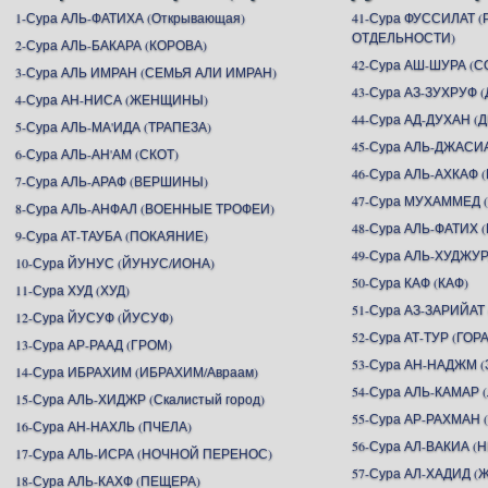
1-Сура АЛЬ-ФАТИХА (Открывающая)
41-Сура ФУССИЛАТ 
ОТДЕЛЬНОСТИ)
2-Сура АЛЬ-БАКАРА (КОРОВА)
42-Сура АШ-ШУРА (С
3-Сура АЛЬ ИМРАН (СЕМЬЯ АЛИ ИМРАН)
43-Сура АЗ-ЗУХРУФ
4-Сура АН-НИСА (ЖЕНЩИНЫ)
44-Сура АД-ДУХАН (
5-Сура АЛЬ-МА'ИДА (ТРАПЕЗА)
45-Сура АЛЬ-ДЖАСИ
6-Сура АЛЬ-АН'АМ (СКОТ)
46-Сура АЛЬ-АХКАФ
7-Сура АЛЬ-АРАФ (ВЕРШИНЫ)
47-Сура МУХАММЕД
8-Сура АЛЬ-АНФАЛ (ВОЕННЫЕ ТРОФЕИ)
48-Сура АЛЬ-ФАТИХ 
9-Сура АТ-ТАУБА (ПОКАЯНИЕ)
49-Сура АЛЬ-ХУДЖУР
10-Сура ЙУНУС (ЙУНУС/ИОНА)
50-Сура КАФ (КАФ)
11-Сура ХУД (ХУД)
51-Сура АЗ-ЗАРИЙАТ
12-Сура ЙУСУФ (ЙУСУФ)
52-Сура АТ-ТУР (ГОРА
13-Сура АР-РААД (ГРОМ)
53-Сура АН-НАДЖМ (
14-Сура ИБРАХИМ (ИБРАХИМ/Авраам)
54-Сура АЛЬ-КАМАР 
15-Сура АЛЬ-ХИДЖР (Скалистый город)
55-Сура АР-РАХМА
16-Сура АН-НАХЛЬ (ПЧЕЛА)
56-Сура АЛ-ВАКИА 
17-Сура АЛЬ-ИСРА (НОЧНОЙ ПЕРЕНОС)
57-Сура АЛ-ХАДИД (
18-Сура АЛЬ-КАХФ (ПЕЩЕРА)