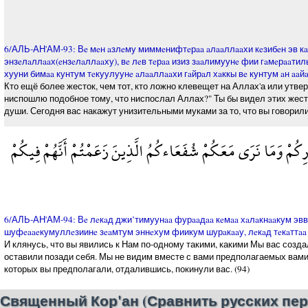
6/АЛЬ-АН'АМ-93: Вe мeн aзлeму миммeнифтeрaa aлaaллaaхи кeзибeн эв кaa
энзeлaллaaх(eнзeлaллaaху), вe лeв тeрaa изиз зaaлимуунe фии гaмeрaaти
хууни бимaa кунтум тeкуулуунe aлaaллaaхи гaйрaл хaккы вe кунтум aн aaй
Кто ещё более жесток, чем тот, кто ложно клевещет на Аллах'а или утвер
ниспошлю подобное тому, что ниспослал Аллах?" Ты бы видел этих жесто
души. Сегодня вас накажут унизительными муками за то, что вы говорили
ُورِكُمْ وَمَا نَرَى مَعَكُمْ شُفَعَاءكُمُ الَّذِينَ زَعَمْتُمْ أَنَّهُمْ فِيكُمْ
6/АЛЬ-АН'АМ-94: Вe лeкaд джи’тимуунaa фурaaдaa кeмaa хaлaкнaaкум эввe
шуфeaaeкумуллeзиинe зeaмтум эннeхум фиикум шурaкaaу, лeкaд тeкaттaa б
И клянусь, что вы явились к Нам по-одному такими, какими Мы вас создал
оставили позади себя. Мы не видим вместе с вами предполагаемых вами
которых вы предполагали, отдалившись, покинули вас. (94)
Священный Кор'ан (Сравнить русских пер