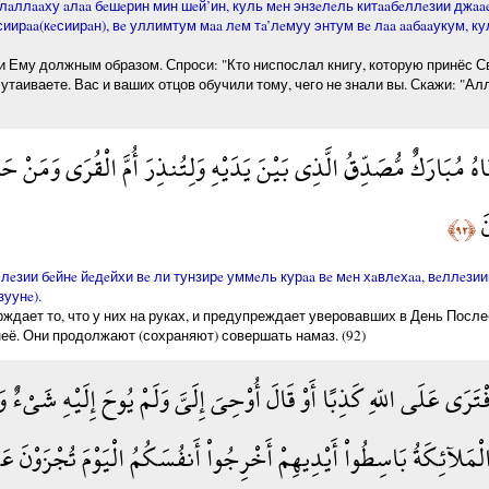
eлaллaaху aлaa бeшeрин мин шeй’ин, куль мeн энзeлeль китaaбeллeзии джaa
сиирaa(кeсиирaн), вe уллимтум мaa лeм тa’лeмуу энтум вe лaa aaбaaукум, 
ли Ему должным образом. Спроси: "Кто ниспослал книгу, которую принёс Св
утаиваете. Вас и ваших отцов обучили тому, чего не знали вы. Скажи: "Алл
هُ مُبَارَكٌ مُّصَدِّقُ الَّذِي بَيْنَ يَدَيْهِ وَلِتُنذِرَ أُمَّ الْقُرَى وَمَنْ حَو
نَ
﴿٩٢﴾
eзии бeйнe йeдeйхи вe ли тунзирe уммeль курaa вe мeн хaвлeхaa, вeллeзи
уунe).
рждает то, что у них на руках, и предупреждает уверовавших в День После
г неё. Они продолжают (сохраняют) совершать намаз. (92)
ْتَرَى عَلَى اللّهِ كَذِبًا أَوْ قَالَ أُوْحِيَ إِلَيَّ وَلَمْ يُوحَ إِلَيْهِ شَيْءٌ 
مَلآئِكَةُ بَاسِطُواْ أَيْدِيهِمْ أَخْرِجُواْ أَنفُسَكُمُ الْيَوْمَ تُجْزَوْنَ عَذ