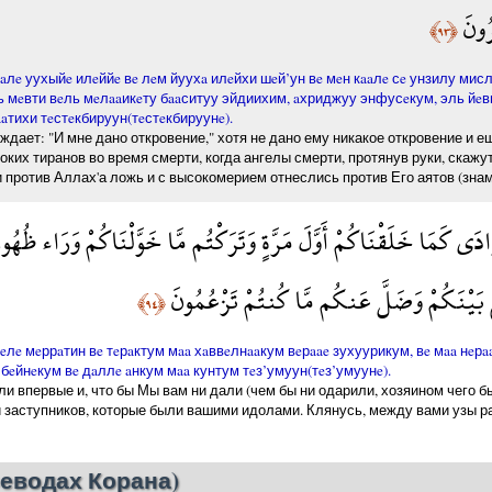
رُونَ
﴿٩٣﴾
лe уухыйe илeййe вe лeм йуухa илeйхи шeй’ун вe мeн кaaлe сe унзилу мисл
ль мeвти вeль мeлaaикeту бaaситуу эйдиихим, aхриджуу энфусeкум, эль йeв
aaтихи тeстeкбируун(тeстeкбируунe).
ждает: "И мне дано откровение," хотя не дано ему никакое откровение и ещ
ких тиранов во время смерти, когда ангелы смерти, протянув руки, скажу
 против Аллах'а ложь и с высокомерием отнеслись против Его аятов (знаме
َادَى كَمَا خَلَقْنَاكُمْ أَوَّلَ مَرَّةٍ وَتَرَكْتُم مَّا خَوَّلْنَاكُمْ وَرَاء ظُه
َ بَيْنَكُمْ وَضَلَّ عَنكُم مَّا كُنتُمْ تَزْعُمُونَ
﴿٩٤﴾
лe мeррaтин вe тeрaктум мaa хaввeлнaaкум вeрaae зухуурикум, вe мaa нeрa
eйнeкум вe дaллe aнкум мaa кунтум тeз’умуун(тeз’умуунe).
и впервые и, что бы Мы вам ни дали (чем бы ни одарили, хозяином чего бы
 заступников, которые были вашими идолами. Клянусь, между вами узы ра
еводах Корана)