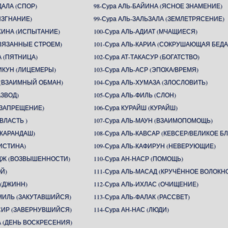
ДАЛА (СПОР)
98-Сура АЛЬ-БАЙИНА (ЯСНОЕ ЗНАМЕНИЕ)
(ИЗГНАНИЕ)
99-Сура АЛЬ-ЗАЛЬЗАЛА (ЗЕМЛЕТРЯСЕНИЕ)
АХИНА (ИСПЫТАНИЕ)
100-Сура АЛЬ-АДИАТ (МЧАЩИЕСЯ)
СВЯЗАННЫЕ СТРОЕМ)
101-Сура АЛЬ-КАРИА (СОКРУШАЮЩАЯ БЕДА
А (ПЯТНИЦА)
102-Сура АТ-ТАКАСУР (БОГАТСТВО)
ИКУН (ЛИЦЕМЕРЫ)
103-Сура АЛЬ-АСР (ЭПОХА/ВРЕМЯ)
Н (ВЗАИМНЫЙ ОБМАН)
104-Сура АЛЬ-ХУМАЗА (ЗЛОСЛОВИТЬ)
АЗВОД)
105-Сура АЛЬ-ФИЛЬ (СЛОН)
 (ЗАПРЕЩЕНИЕ)
106-Сура КУРАЙШ (КУРАЙШ)
(ВЛАСТЬ )
107-Сура АЛЬ-МАУН (ВЗАИМОПОМОЩЬ)
(КАРАНДАШ)
108-Сура АЛЬ-КАВСАР (КЕВСЕР/ВЕЛИКОЕ БЛ
(ИСТИНА)
109-Сура АЛЬ-КАФИРУН (НЕВЕРУЮЩИЕ)
ИДЖ (ВОЗВЫШЕННОСТИ)
110-Сура АН-НАСР (ПОМОЩЬ)
ОЙ)
111-Сура АЛЬ-МАСАД (КРУЧЁННОЕ ВОЛОКН
 (ДЖИНН)
112-Сура АЛЬ-ИХЛАС (ОЧИЩЕНИЕ)
ММИЛЬ (ЗАКУТАВШИЙСЯ)
113-Сура АЛЬ-ФАЛАК (РАССВЕТ)
ССИР (ЗАВЕРНУВШИЙСЯ)
114-Сура АН-НАС (ЛЮДИ)
А (ДЕНЬ ВОСКРЕСЕНИЯ)