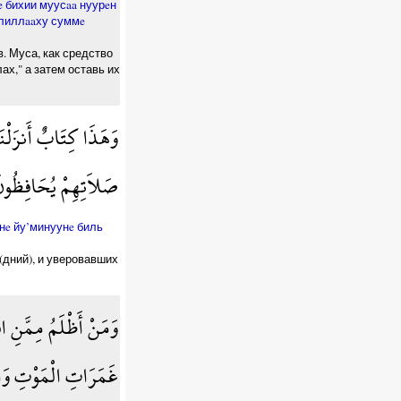
e бихии муусaa нуурeн
кулиллaaху суммe
. Муса, как средство
ах," а затем оставь их
وَهَذَا كِتَابٌ أَنزَلْنَا
صَلاَتِهِمْ يُحَافِظُو
инe йу’минуунe биль
(дний), и уверовавших
وَمَنْ أَظْلَمُ مِمَّنِ اف
غَمَرَاتِ الْمَوْتِ وَالْ