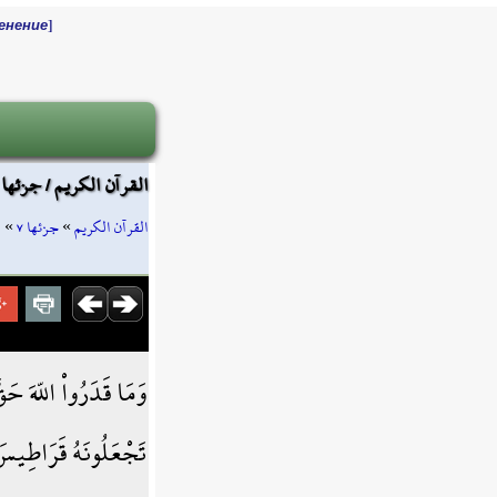
]
енение
القرآن الكريم / جزئها ٧ / صفحة ١٣٩
ا
»
جزئها ٧
»
القرآن الكريم
وَمَا قَدَرُواْ اللّهَ حَ
تَجْعَلُونَهُ قَرَاطِيسَ 