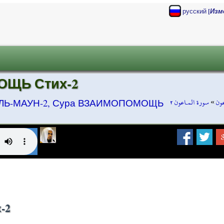
[
русский
Изм
ОЩЬ Стих-2
سورة المـاعون ٢
»
عون
ЛЬ-МАУН-2, Сура ВЗАИМОПОМОЩЬ
-2