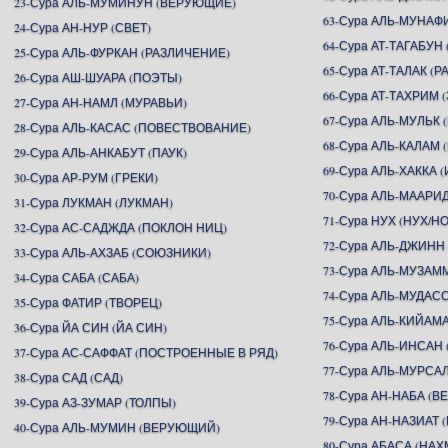
23-Сура АЛЬ-МУМИНУН (ВЕРУЮЩИЕ)
63-Сура АЛЬ-МУНАФ
24-Сура АН-НУР (СВЕТ)
64-Сура АТ-ТАГАБУ
25-Сура АЛЬ-ФУРКАН (РАЗЛИЧЕНИЕ)
65-Сура АТ-ТАЛАК (Р
26-Сура АШ-ШУАРА (ПОЭТЫ)
66-Сура АТ-ТАХРИМ
27-Сура АН-НАМЛ (МУРАВЬИ)
67-Сура АЛЬ-МУЛЬК 
28-Сура АЛЬ-КАСАС (ПОВЕСТВОВАНИЕ)
68-Сура АЛЬ-КАЛАМ 
29-Сура АЛЬ-АНКАБУТ (ПАУК)
69-Сура АЛЬ-ХАККА 
30-Сура АР-РУМ (ГРЕКИ)
70-Сура АЛЬ-МААР
31-Сура ЛУКМАН (ЛУКМАН)
71-Сура НУХ (НУХ/Н
32-Сура АС-САДЖДА (ПОКЛОН НИЦ)
72-Сура АЛЬ-ДЖИНН
33-Сура АЛЬ-АХЗАБ (СОЮЗНИКИ)
73-Сура АЛЬ-МУЗА
34-Сура САБА (САБА)
74-Сура АЛЬ-МУДА
35-Сура ФАТИР (ТВОРЕЦ)
75-Сура АЛЬ-КИЙАМ
36-Сура ЙА СИН (ЙА СИН)
76-Сура АЛЬ-ИНСАН 
37-Сура АС-САФФАТ (ПОСТРОЕННЫЕ В РЯД)
77-Сура АЛЬ-МУРСА
38-Сура САД (САД)
78-Сура АН-НАБА (В
39-Сура АЗ-ЗУМАР (ТОЛПЫ)
79-Сура АН-НАЗИА
40-Сура АЛЬ-МУМИН (ВЕРУЮЩИЙ)
80-Сура АБАСА (НА