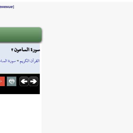
]
енение
سورة المـاعون ٢
سورة المـا
»
القرآن الكريم