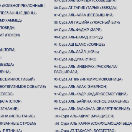
85-Сура АЛЬ-БУРУДЖ (СОЗВЕЗДИЯ)
А (КОЛЕНОПРЕКЛОННЫЕ )
86-Сура АТ-ТАРИК (ТАРЫК (ЗВЕЗДА))
 (ПЕСЧАННЫЕ ДЮНЫ)
87-Сура АЛЬ-АЛАА (ВСЕВЫШНИЙ)
 (МУХАММЕД)
88-Сура АЛ-ГАШИЙА (УЖАСНЫЙ БИЧ)
(ПОБЕДА)
89-Сура АЛь-ФАДЖР (ЗАРЯ)
АТ (ПОКОИ)
90-Сура АЛь-БАЛАД (ГОРОД)
91-Сура АШ-ШАМС (СОЛНЦЕ)
 (ШТОРМ)
92-Сура АЛь-ЛАЙЛ (НОЧЬ)
)
93-Сура АД-ДУХА (УТРО)
ЗВЕЗДА)
94-Сура АЛЬ-ИНШИРАХ (РАСКРЫЛИ/
(ЛУНА)
РАСШИРИЛИ)
Н (ВСЕМИЛОСТИВЫЙ)
95-Сура Ат Тин (ИНЖИР/СМОКОВНИЦА)
(НЕОТВРАТИМОЕ СОБЫТИЕ)
96-Сура АЛЬ-АЛАК (ЭМБРИОН)
ЖЕЛЕЗО)
97-Сура АЛЬ-КАДР (КАДИР/ВСЕМОГУЩИЙ)
ДАЛА (СПОР)
98-Сура АЛЬ-БАЙИНА (ЯСНОЕ ЗНАМЕНИЕ)
(ИЗГНАНИЕ)
99-Сура АЛЬ-ЗАЛЬЗАЛА (ЗЕМЛЕТРЯСЕНИЕ)
АХИНА (ИСПЫТАНИЕ)
100-Сура АЛЬ-АДИАТ (МЧАЩИЕСЯ)
СВЯЗАННЫЕ СТРОЕМ)
101-Сура АЛЬ-КАРИА (СОКРУШАЮЩАЯ БЕДА
А (ПЯТНИЦА)
102-Сура АТ-ТАКАСУР (БОГАТСТВО)