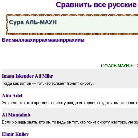
Сравнить все русские
Сура АЛЬ-МАУН
Бисмиллаахиррахмааниррахиим
107/АЛЬ-МАУН-2:
:
Imam Iskender Ali Mihr
Тогда как вот он — тот, кто толкает (гонит) сироту.
Abu Adel
Это ведь тот, кто прогоняет сироту (когда его просят отдать положенное 
Al Muntahab
Если хочешь знать, кто он, то ведь он тот, кто гонит сироту жестоко, униж
Elmir Kuliev