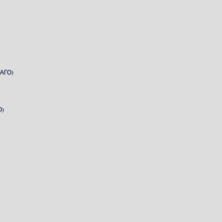
АГО)
О)