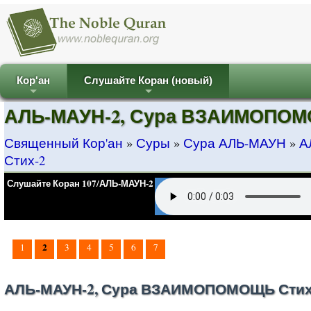
Кор'ан
Слушайте Коран (новый)
+
+
АЛЬ-МАУН-2, Сура ВЗАИМОПОМ
Священный Кор'ан
»
Суры
»
Сура АЛЬ-МАУН
»
А
Стих-2
Слушайте Коран 107/АЛЬ-МАУН-2
2
1
3
4
5
6
7
АЛЬ-МАУН-2, Сура ВЗАИМОПОМОЩЬ Стих