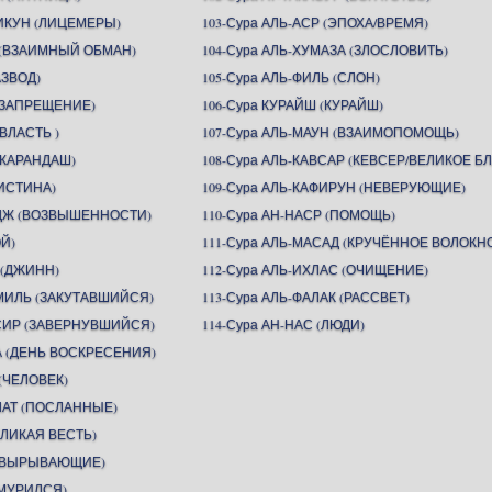
ИКУН (ЛИЦЕМЕРЫ)
103-Сура АЛЬ-АСР (ЭПОХА/ВРЕМЯ)
Н (ВЗАИМНЫЙ ОБМАН)
104-Сура АЛЬ-ХУМАЗА (ЗЛОСЛОВИТЬ)
АЗВОД)
105-Сура АЛЬ-ФИЛЬ (СЛОН)
 (ЗАПРЕЩЕНИЕ)
106-Сура КУРАЙШ (КУРАЙШ)
(ВЛАСТЬ )
107-Сура АЛЬ-МАУН (ВЗАИМОПОМОЩЬ)
(КАРАНДАШ)
108-Сура АЛЬ-КАВСАР (КЕВСЕР/ВЕЛИКОЕ БЛ
(ИСТИНА)
109-Сура АЛЬ-КАФИРУН (НЕВЕРУЮЩИЕ)
ИДЖ (ВОЗВЫШЕННОСТИ)
110-Сура АН-НАСР (ПОМОЩЬ)
ОЙ)
111-Сура АЛЬ-МАСАД (КРУЧЁННОЕ ВОЛОКН
 (ДЖИНН)
112-Сура АЛЬ-ИХЛАС (ОЧИЩЕНИЕ)
ММИЛЬ (ЗАКУТАВШИЙСЯ)
113-Сура АЛЬ-ФАЛАК (РАССВЕТ)
ССИР (ЗАВЕРНУВШИЙСЯ)
114-Сура АН-НАС (ЛЮДИ)
А (ДЕНЬ ВОСКРЕСЕНИЯ)
(ЧЕЛОВЕК)
ЛАТ (ПОСЛАННЫЕ)
ЕЛИКАЯ ВЕСТЬ)
Т (ВЫРЫВАЮЩИЕ)
ХМУРИЛСЯ)