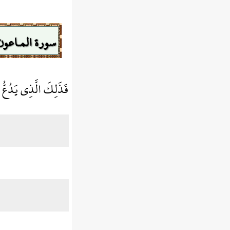
سورة المـاعون
فَذَلِكَ الَّذِي يَدُعُّ 