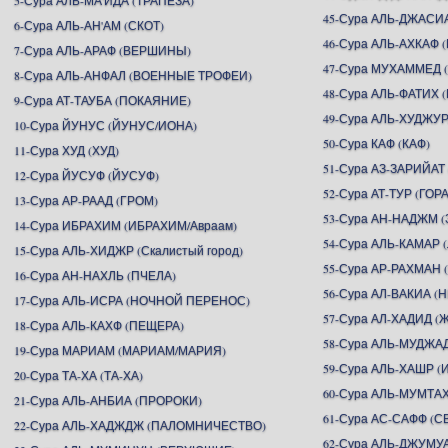
5-Сура АЛЬ-МА'ИДА (ТРАПЕЗА)
45-Сура АЛЬ-ДЖАСИ
6-Сура АЛЬ-АН'АМ (СКОТ)
46-Сура АЛЬ-АХКАФ
7-Сура АЛЬ-АРАФ (ВЕРШИНЫ)
47-Сура МУХАММЕД
8-Сура АЛЬ-АНФАЛ (ВОЕННЫЕ ТРОФЕИ)
48-Сура АЛЬ-ФАТИХ 
9-Сура АТ-ТАУБА (ПОКАЯНИЕ)
49-Сура АЛЬ-ХУДЖУР
10-Сура ЙУНУС (ЙУНУС/ИОНА)
50-Сура КАФ (КАФ)
11-Сура ХУД (ХУД)
51-Сура АЗ-ЗАРИЙАТ
12-Сура ЙУСУФ (ЙУСУФ)
52-Сура АТ-ТУР (ГОРА
13-Сура АР-РААД (ГРОМ)
53-Сура АН-НАДЖМ (
14-Сура ИБРАХИМ (ИБРАХИМ/Авраам)
54-Сура АЛЬ-КАМАР 
15-Сура АЛЬ-ХИДЖР (Скалистый город)
55-Сура АР-РАХМА
16-Сура АН-НАХЛЬ (ПЧЕЛА)
56-Сура АЛ-ВАКИА 
17-Сура АЛЬ-ИСРА (НОЧНОЙ ПЕРЕНОС)
57-Сура АЛ-ХАДИД (
18-Сура АЛЬ-КАХФ (ПЕЩЕРА)
58-Сура АЛЬ-МУДЖА
19-Сура МАРИАМ (МАРИАМ/МАРИЯ)
59-Сура АЛЬ-ХАШР 
20-Сура ТА-ХА (ТА-ХА)
60-Сура АЛЬ-МУМТ
21-Сура АЛЬ-АНБИА (ПРОРОКИ)
61-Сура АС-САФФ (
22-Сура АЛЬ-ХАДЖДЖ (ПАЛОМНИЧЕСТВО)
62-Сура АЛЬ-ДЖУМУ