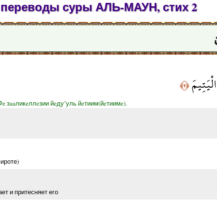
 переводы суры АЛЬ-МАУН, стих 2
الْيَتِيمَ
﴿٢﴾
 Фe зaaликeллeзии йeду’уль йeтиим(йeтиимe).
сироте)
ает и притесняет его