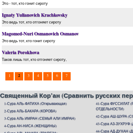
Это - тот, кто гонит сироту
Ignaty Yulianovich Krachkovsky
Это ведь тот, кто отгоняет сироту
Magomed-Nuri Osmanovich Osmanov
Это ведь тот, кто гонит сироту
Valeria Porokhova
Таков лишь тот, кто отгоняет сироту,
2
1
3
4
5
6
7
Священный Кор'ан (Сравнить русских пер
1-Сура АЛЬ-ФАТИХА (Открывающая)
41-Сура ФУССИЛАТ 
ОТДЕЛЬНОСТИ)
2-Сура АЛЬ-БАКАРА (КОРОВА)
42-Сура АШ-ШУРА (С
3-Сура АЛЬ ИМРАН (СЕМЬЯ АЛИ ИМРАН)
43-Сура АЗ-ЗУХРУФ
4-Сура АН-НИСА (ЖЕНЩИНЫ)
44-Сура АД-ДУХАН (