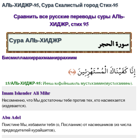
АЛЬ-ХИДЖР-95, Сура Скалистый город Стих-95
Сравнить все русские переводы суры АЛЬ-
ХИДЖР, стих 95
سورة الحجر
Сура АЛЬ-ХИДЖР
Бисмиллаахиррахмааниррахиим
إِنَّا كَفَيْنَاكَ الْمُسْتَهْزِئِينَ
﴿٩٥﴾
15/АЛЬ-ХИДЖР-95:
Иннaa кeфeйнaaкeль мустeхзииин(мустeхзииинe).
Imam Iskender Ali Mihr
Несомненно, что Мы достаточны тебе против тех, кто насмехается
(издевается).
Abu Adel
Поистине Мы, избавили тебя (о, Посланник) от насмешников (из числа
предводителей курайшитов),