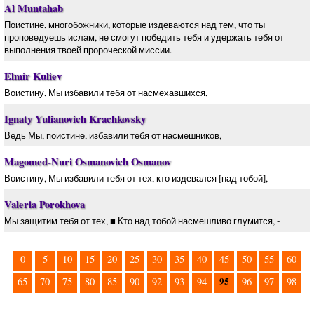
Al Muntahab
Поистине, многобожники, которые издеваются над тем, что ты
проповедуешь ислам, не смогут победить тебя и удержать тебя от
выполнения твоей пророческой миссии.
Elmir Kuliev
Воистину, Мы избавили тебя от насмехавшихся,
Ignaty Yulianovich Krachkovsky
Ведь Мы, поистине, избавили тебя от насмешников,
Magomed-Nuri Osmanovich Osmanov
Воистину, Мы избавили тебя от тех, кто издевался [над тобой],
Valeria Porokhova
Мы защитим тебя от тех, ■ Кто над тобой насмешливо глумится, -
0
5
10
15
20
25
30
35
40
45
50
55
60
95
65
70
75
80
85
90
92
93
94
96
97
98