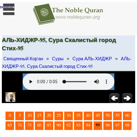
]
енение
АЛЬ-ХИДЖР-95, Сура Скалистый город
Стих-95
»
»
»
Священный Кор'ан
Суры
Сура АЛЬ-ХИДЖР
АЛЬ-
ХИДЖР-95, Сура Скалистый город Стих-95
0
5
10
15
20
25
30
35
40
45
50
55
60
95
65
70
75
80
85
90
92
93
94
96
97
98