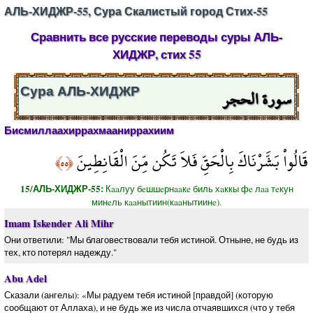
АЛЬ-ХИДЖР-55, Сура Скалистый город Стих-55
Сравнить все русские переводы суры АЛЬ-
ХИДЖР, стих 55
سورة الحجر
Сура АЛЬ-ХИДЖР
Бисмиллаахиррахмааниррахиим
قَالُواْ بَشَّرْنَاكَ بِالْحَقِّ فَلاَ تَكُن مِّنَ الْقَانِطِينَ
﴿٥٥﴾
15/АЛЬ-ХИДЖР-55:
Кaaлуу бeшшeрнaaкe биль хaккы фe лaa тeкун
минeль кaaнытиин(кaaнытиинe).
Imam Iskender Ali Mihr
Они ответили: "Мы благовествовали тебя истиной. Отныне, не будь из
тех, кто потерял надежду."
Abu Adel
Сказали (ангелы): «Мы радуем тебя истиной [правдой] (которую
сообщают от Аллаха), и не будь же из числа отчаявшихся (что у тебя