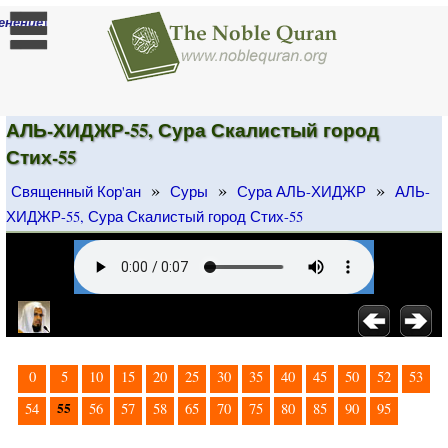
]
енение
АЛЬ-ХИДЖР-55, Сура Скалистый город
Стих-55
»
»
»
Священный Кор'ан
Суры
Сура АЛЬ-ХИДЖР
АЛЬ-
ХИДЖР-55, Сура Скалистый город Стих-55
0
5
10
15
20
25
30
35
40
45
50
52
53
55
54
56
57
58
65
70
75
80
85
90
95