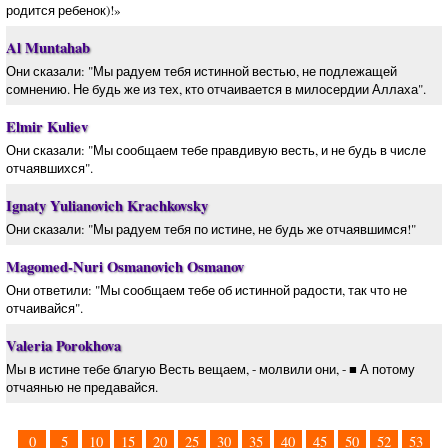
родится ребенок)!»
Al Muntahab
Они сказали: "Мы радуем тебя истинной вестью, не подлежащей
сомнению. Не будь же из тех, кто отчаивается в милосердии Аллаха".
Elmir Kuliev
Они сказали: "Мы сообщаем тебе правдивую весть, и не будь в числе
отчаявшихся".
Ignaty Yulianovich Krachkovsky
Они сказали: "Мы радуем тебя по истине, не будь же отчаявшимся!"
Magomed-Nuri Osmanovich Osmanov
Они ответили: "Мы сообщаем тебе об истинной радости, так что не
отчаивайся".
Valeria Porokhova
Мы в истине тебе благую Весть вещаем, - молвили они, - ■ А потому
отчаянью не предавайся.
0
5
10
15
20
25
30
35
40
45
50
52
53