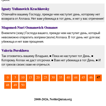
Ignaty Yulianovich Krachkovsky
Отвечайте вашему Господу, прежде чем наступит день, которому нет
возврата от Аллаха. Нет вам убежища в тот день, и нет у вас отречения!
Magomed-Nuri Osmanovich Osmanov
Внемлите [зову] Господа вашего, прежде чем наступит день, который
невозможно отвратить вопреки [воле] Аллаха. В тот день нет для вас
убежища и нет вам прощения.
Valeria Porokhova
Так отзовитесь вашему Владыке, ■ Пока не наступил тот День, ■
Которому Аллах не даст отсрочки. ■ Вам нет убежища в тот День, ■ И
(от грехов своих) вам не отречься.
47
0
5
10
15
20
25
30
35
40
44
45
46
48
49
50
2008-2026, NobleQuran.org