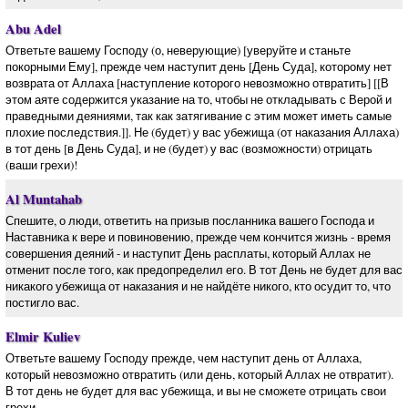
Abu Adel
Ответьте вашему Господу (о, неверующие) [уверуйте и станьте
покорными Ему], прежде чем наступит день [День Суда], которому нет
возврата от Аллаха [наступление которого невозможно отвратить] [[В
этом аяте содержится указание на то, чтобы не откладывать с Верой и
праведными деяниями, так как затягивание с этим может иметь самые
плохие последствия.]]. Не (будет) у вас убежища (от наказания Аллаха)
в тот день [в День Суда], и не (будет) у вас (возможности) отрицать
(ваши грехи)!
Al Muntahab
Спешите, о люди, ответить на призыв посланника вашего Господа и
Наставника к вере и повиновению, прежде чем кончится жизнь - время
совершения деяний - и наступит День расплаты, который Аллах не
отменит после того, как предопределил его. В тот День не будет для вас
никакого убежища от наказания и не найдёте никого, кто осудит то, что
постигло вас.
Elmir Kuliev
Ответьте вашему Господу прежде, чем наступит день от Аллаха,
который невозможно отвратить (или день, который Аллах не отвратит).
В тот день не будет для вас убежища, и вы не сможете отрицать свои
грехи.