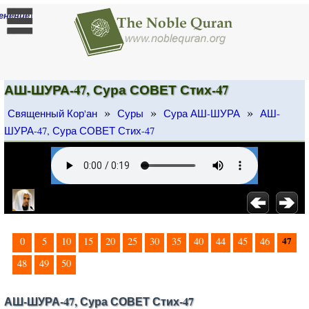
]
енение
АШ-ШУРА-47, Сура СОВЕТ Стих-47
»
»
»
Священный Кор'ан
Суры
Сура АШ-ШУРА
АШ-
ШУРА-47, Сура СОВЕТ Стих-47
47
0
5
10
15
20
25
30
35
40
44
45
46
48
49
50
АШ-ШУРА-47, Сура СОВЕТ Стих-47