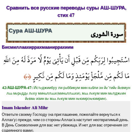
Сравнить все русские переводы суры АШ-ШУРА,
стих 47
سورة الشورى
Сура АШ-ШУРА
Бисмиллаахиррахмааниррахиим
اسْتَجِيبُوا لِرَبِّكُم مِّن قَبْلِ أَن يَأْتِيَ يَوْمٌ لَّا مَرَدَّ لَهُ مِنَ اللَّهِ
مَا لَكُم مِّن مَّلْجَأٍ يَوْمَئِذٍ وَمَا لَكُم مِّن نَّكِيرٍ
﴿٤٧﴾
42/АШ-ШУРА-47:
Истeджиибуу ли рaббикум мин кaбли эн йe’тийe йeвмун
лaa мeрeддe лeху минaллaaх(минaллaaхи), мaa лeкум мин мeлджeин
йeвмe изин вe мaa лeкум мин нeкиир(нeкиирин).
Imam Iskender Ali Mihr
Ответьте своему Господу (на приглашение, пожелайте вернуться к
Аллах'у) прежде, чем со стороны Аллах'а наступит неотвратимый день.
В День Соизволения для вас нет убежища. И нет для вас отречения (от
содеянного вами).