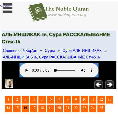
]
енение
АЛЬ-ИНШИКАК-16, Сура РАССКАЛЫВАНИЕ
Стих-16
»
»
»
Священный Кор'ан
Суры
Сура АЛЬ-ИНШИКАК
АЛЬ-ИНШИКАК-16, Сура РАССКАЛЫВАНИЕ Стих-16
1
2
3
4
5
6
7
8
9
10
11
12
13
16
14
15
17
18
19
20
21
22
23
24
25