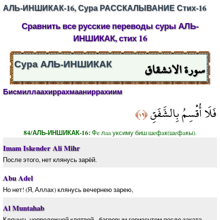
АЛЬ-ИНШИКАК-16, Сура РАССКАЛЫВАНИЕ Стих-16
Сравнить все русские переводы суры АЛЬ-
ИНШИКАК, стих 16
سورة الانشقاق
Сура АЛЬ-ИНШИКАК
Бисмиллаахиррахмааниррахиим
فَلَا أُقْسِمُ بِالشَّفَقِ
﴿١٦﴾
84/АЛЬ-ИНШИКАК-16:
Фe лaa уксиму биш шeфaк(шeфaкы).
Imam Iskender Ali Mihr
После этого, нет клянусь зарёй.
Abu Adel
Но нет! (Я, Аллах) клянусь вечернею зарею,
Al Muntahab
Клянусь непреложной клятвой - багровым горизонтом после заката,