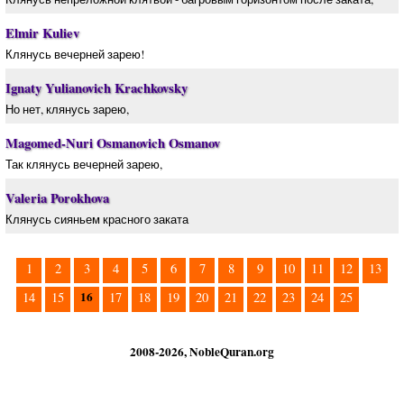
Elmir Kuliev
Клянусь вечерней зарею!
Ignaty Yulianovich Krachkovsky
Но нет, клянусь зарею,
Magomed-Nuri Osmanovich Osmanov
Так клянусь вечерней зарею,
Valeria Porokhova
Клянусь сияньем красного заката
1
2
3
4
5
6
7
8
9
10
11
12
13
16
14
15
17
18
19
20
21
22
23
24
25
2008-2026, NobleQuran.org