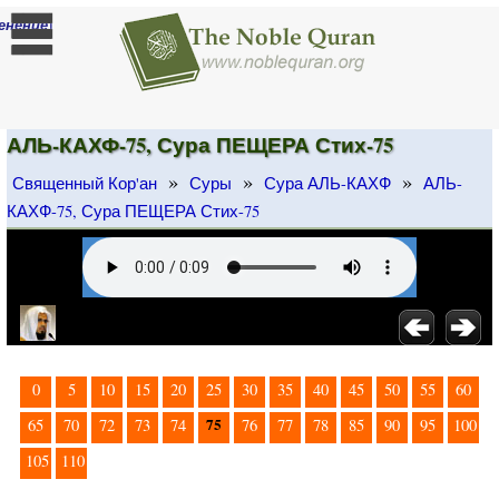
]
енение
АЛЬ-КАХФ-75, Сура ПЕЩЕРА Стих-75
»
»
»
Священный Кор'ан
Суры
Сура АЛЬ-КАХФ
АЛЬ-
КАХФ-75, Сура ПЕЩЕРА Стих-75
0
5
10
15
20
25
30
35
40
45
50
55
60
75
65
70
72
73
74
76
77
78
85
90
95
100
105
110