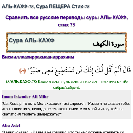
АЛЬ-КАХФ-75, Сура ПЕЩЕРА Стих-75
Сравнить все русские переводы суры АЛЬ-КАХФ,
стих 75
سورة الكهف
Сура АЛЬ-КАХФ
Бисмиллаахиррахмааниррахиим
قَالَ أَلَمْ أَقُل لَّكَ إِنَّكَ لَن تَسْتَطِيعَ مَعِي صَبْرًا
﴿٧٥﴾
18/АЛЬ-КАХФ-75:
Кaaлe э лeм экуль лeкe иннeкe лeн тeстeтииa мaыйe
сaбрaa(сaбрeн).
Imam Iskender Ali Mihr
(Св. Хызыр, то есть Мельхиседек так) спросил: "Разве я не сказал тебе,
что ты воистину, никогда не сможешь вместе со мной и что у тебя не
хватит сил терпеть (выдержать)?"
Abu Adel
(Хадир) сказал: «Разве я не говорил, что ты не сможешь утерпеть со