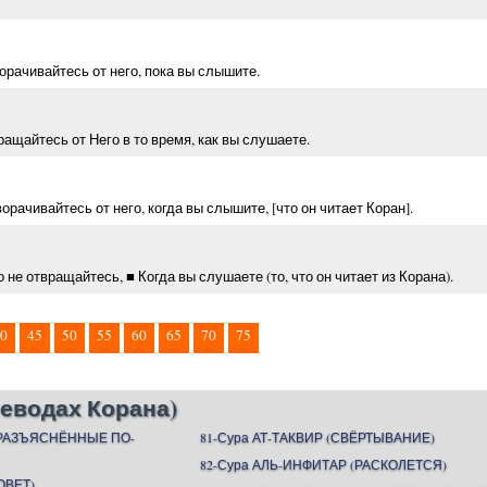
орачивайтесь от него, пока вы слышите.
ращайтесь от Него в то время, как вы слушаете.
рачивайтесь от него, когда вы слышите, [что он читает Коран].
 не отвращайтесь, ■ Когда вы слушаете (то, что он читает из Корана).
0
45
50
55
60
65
70
75
еводах Корана)
(РАЗЪЯСНЁННЫЕ ПО-
81-Сура АТ-ТАКВИР (СВЁРТЫВАНИЕ)
82-Сура АЛЬ-ИНФИТАР (РАСКОЛЕТСЯ)
ОВЕТ)