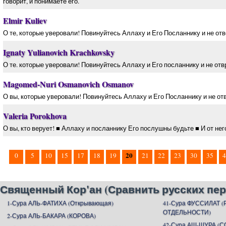
говорит, и понимаете его.
Elmir Kuliev
О те, которые уверовали! Повинуйтесь Аллаху и Его Посланнику и не отв
Ignaty Yulianovich Krachkovsky
О те. которые уверовали! Повинуйтесь Аллаху и Его посланнику и не отв
Magomed-Nuri Osmanovich Osmanov
О вы, которые уверовали! Повинуйтесь Аллаху и Его Посланнику и не отво
Valeria Porokhova
О вы, кто верует! ■ Аллаху и посланнику Его послушны будьте ■ И от него
20
0
5
10
15
17
18
19
21
22
23
30
35
4
Священный Кор'ан (Сравнить русских пер
1-Сура АЛЬ-ФАТИХА (Открывающая)
41-Сура ФУССИЛАТ 
ОТДЕЛЬНОСТИ)
2-Сура АЛЬ-БАКАРА (КОРОВА)
42-Сура АШ-ШУРА (С