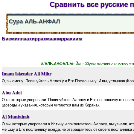
Сравнить все русские 
Сура АЛЬ-АНФАЛ
Бисмиллаахиррахмааниррахиим
8/АЛЬ-АНФАЛ-20:
Йaa эййухaaллeзиинe aaмeнуу эти
Imam Iskender Ali Mihr
О, вы,амену! Повинуйтесь Аллах'у и Его Посланнику. И вы, услышав (Кор'
Abu Adel
О те, которые уверовали! Повинуйтесь Аллаху и Его посланнику (в повеле
(доводы и указания, которые читаются вам из Корана).
Al Muntahab
О вы, которые уверовали в Истину и поклоняетесь Аллаху, вы узнали, 
же Ему и Его посланнику всегда, не отвращайтесь от своего посланника и