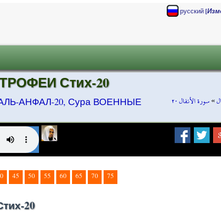
[
русский
Изм
ТРОФЕИ Стих-20
سورة الأنفال ٢٠
»
ل
АЛЬ-АНФАЛ-20, Сура ВОЕННЫЕ
0
45
50
55
60
65
70
75
тих-20