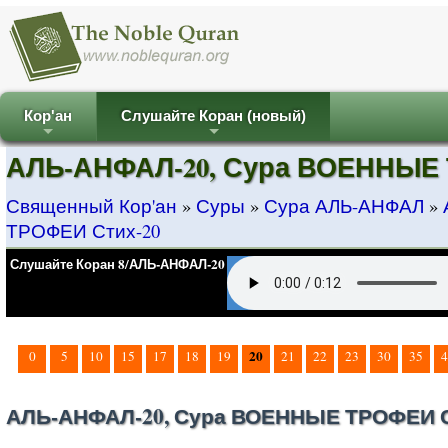
Кор'ан
Слушайте Коран (новый)
+
+
АЛЬ-АНФАЛ-20, Сура ВОЕННЫЕ 
Священный Кор'ан
»
Суры
»
Сура АЛЬ-АНФАЛ
»
ТРОФЕИ Стих-20
Слушайте Коран 8/АЛЬ-АНФАЛ-20
20
0
5
10
15
17
18
19
21
22
23
30
35
4
АЛЬ-АНФАЛ-20, Сура ВОЕННЫЕ ТРОФЕИ С