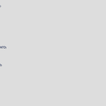
)
АГО)
О)