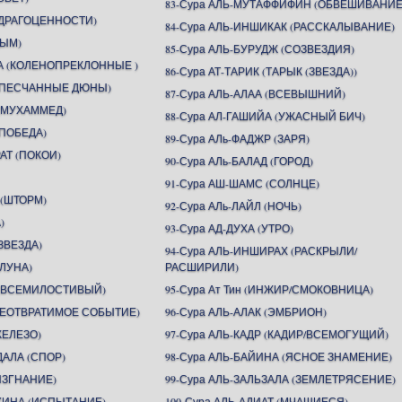
83-Сура АЛЬ-МУТАФФИФИН (ОБВЕШИВАНИЕ
 (ДРАГОЦЕННОСТИ)
84-Сура АЛЬ-ИНШИКАК (РАССКАЛЫВАНИЕ)
ДЫМ)
85-Сура АЛЬ-БУРУДЖ (СОЗВЕЗДИЯ)
А (КОЛЕНОПРЕКЛОННЫЕ )
86-Сура АТ-ТАРИК (ТАРЫК (ЗВЕЗДА))
 (ПЕСЧАННЫЕ ДЮНЫ)
87-Сура АЛЬ-АЛАА (ВСЕВЫШНИЙ)
 (МУХАММЕД)
88-Сура АЛ-ГАШИЙА (УЖАСНЫЙ БИЧ)
(ПОБЕДА)
89-Сура АЛь-ФАДЖР (ЗАРЯ)
АТ (ПОКОИ)
90-Сура АЛь-БАЛАД (ГОРОД)
91-Сура АШ-ШАМС (СОЛНЦЕ)
 (ШТОРМ)
92-Сура АЛь-ЛАЙЛ (НОЧЬ)
)
93-Сура АД-ДУХА (УТРО)
ЗВЕЗДА)
94-Сура АЛЬ-ИНШИРАХ (РАСКРЫЛИ/
(ЛУНА)
РАСШИРИЛИ)
Н (ВСЕМИЛОСТИВЫЙ)
95-Сура Ат Тин (ИНЖИР/СМОКОВНИЦА)
(НЕОТВРАТИМОЕ СОБЫТИЕ)
96-Сура АЛЬ-АЛАК (ЭМБРИОН)
ЖЕЛЕЗО)
97-Сура АЛЬ-КАДР (КАДИР/ВСЕМОГУЩИЙ)
ДАЛА (СПОР)
98-Сура АЛЬ-БАЙИНА (ЯСНОЕ ЗНАМЕНИЕ)
(ИЗГНАНИЕ)
99-Сура АЛЬ-ЗАЛЬЗАЛА (ЗЕМЛЕТРЯСЕНИЕ)
АХИНА (ИСПЫТАНИЕ)
100-Сура АЛЬ-АДИАТ (МЧАЩИЕСЯ)