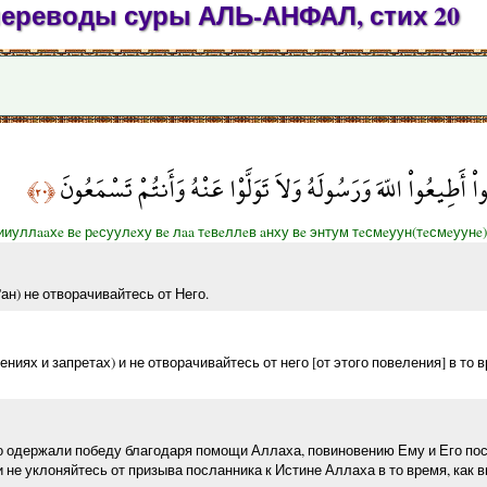
переводы суры АЛЬ-АНФАЛ, стих 20
ُواْ أَطِيعُواْ اللّهَ وَرَسُولَهُ وَلاَ تَوَلَّوْا عَنْهُ وَأَنتُمْ تَسْمَعُونَ
﴿٢٠﴾
иуллaaхe вe рeсуулeху вe лaa тeвeллeв aнху вe энтум тeсмeуун(тeсмeуунe)
ан) не отворачивайтесь от Него.
ниях и запретах) и не отворачивайтесь от него [от этого повеления] в то 
что одержали победу благодаря помощи Аллаха, повиновению Ему и Его по
 не уклоняйтесь от призыва посланника к Истине Аллаха в то время, как в