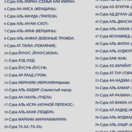
3-Сура АЛЬ ИМРАН (СЕМЬЯ АЛИ ИМРАН)
43-Сура АЗ-ЗУХРУФ
4-Сура АН-НИСА (ЖЕНЩИНЫ)
44-Сура АД-ДУХАН (
5-Сура АЛЬ-МА'ИДА (ТРАПЕЗА)
45-Сура АЛЬ-ДЖАСИ
6-Сура АЛЬ-АН'АМ (СКОТ)
46-Сура АЛЬ-АХКАФ
7-Сура АЛЬ-АРАФ (ВЕРШИНЫ)
47-Сура МУХАММЕД
8-Сура АЛЬ-АНФАЛ (ВОЕННЫЕ ТРОФЕИ)
48-Сура АЛЬ-ФАТИХ 
9-Сура АТ-ТАУБА (ПОКАЯНИЕ)
49-Сура АЛЬ-ХУДЖУР
10-Сура ЙУНУС (ЙУНУС/ИОНА)
50-Сура КАФ (КАФ)
11-Сура ХУД (ХУД)
51-Сура АЗ-ЗАРИЙАТ
12-Сура ЙУСУФ (ЙУСУФ)
52-Сура АТ-ТУР (ГОРА
13-Сура АР-РААД (ГРОМ)
53-Сура АН-НАДЖМ (
14-Сура ИБРАХИМ (ИБРАХИМ/Авраам)
54-Сура АЛЬ-КАМАР 
15-Сура АЛЬ-ХИДЖР (Скалистый город)
55-Сура АР-РАХМА
16-Сура АН-НАХЛЬ (ПЧЕЛА)
56-Сура АЛ-ВАКИА 
17-Сура АЛЬ-ИСРА (НОЧНОЙ ПЕРЕНОС)
57-Сура АЛ-ХАДИД (
18-Сура АЛЬ-КАХФ (ПЕЩЕРА)
58-Сура АЛЬ-МУДЖА
19-Сура МАРИАМ (МАРИАМ/МАРИЯ)
59-Сура АЛЬ-ХАШР 
20-Сура ТА-ХА (ТА-ХА)
60-Сура АЛЬ-МУМТ