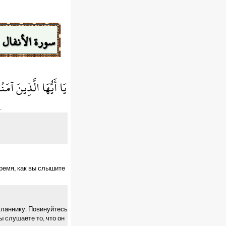
سورة الأنفال
يَا أَيُّهَا الَّذِينَ آمَن
.
время, как вы слышите
сланнику. Повинуйтесь
ы слушаете то, что он