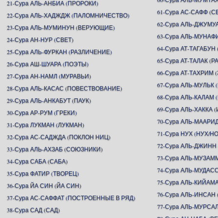
21-Сура АЛЬ-АНБИА (ПРОРОКИ)
61-Сура АС-САФФ (
22-Сура АЛЬ-ХАДЖДЖ (ПАЛОМНИЧЕСТВО)
62-Сура АЛЬ-ДЖУМУ
23-Сура АЛЬ-МУМИНУН (ВЕРУЮЩИЕ)
63-Сура АЛЬ-МУНАФ
24-Сура АН-НУР (СВЕТ)
64-Сура АТ-ТАГАБУ
25-Сура АЛЬ-ФУРКАН (РАЗЛИЧЕНИЕ)
65-Сура АТ-ТАЛАК (Р
26-Сура АШ-ШУАРА (ПОЭТЫ)
66-Сура АТ-ТАХРИМ
27-Сура АН-НАМЛ (МУРАВЬИ)
67-Сура АЛЬ-МУЛЬК 
28-Сура АЛЬ-КАСАС (ПОВЕСТВОВАНИЕ)
68-Сура АЛЬ-КАЛАМ 
29-Сура АЛЬ-АНКАБУТ (ПАУК)
69-Сура АЛЬ-ХАККА 
30-Сура АР-РУМ (ГРЕКИ)
70-Сура АЛЬ-МААР
31-Сура ЛУКМАН (ЛУКМАН)
71-Сура НУХ (НУХ/Н
32-Сура АС-САДЖДА (ПОКЛОН НИЦ)
72-Сура АЛЬ-ДЖИНН
33-Сура АЛЬ-АХЗАБ (СОЮЗНИКИ)
73-Сура АЛЬ-МУЗА
34-Сура САБА (САБА)
74-Сура АЛЬ-МУДА
35-Сура ФАТИР (ТВОРЕЦ)
75-Сура АЛЬ-КИЙАМ
36-Сура ЙА СИН (ЙА СИН)
76-Сура АЛЬ-ИНСАН 
37-Сура АС-САФФАТ (ПОСТРОЕННЫЕ В РЯД)
77-Сура АЛЬ-МУРСА
38-Сура САД (САД)