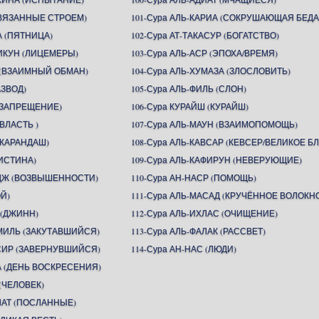
СВЯЗАННЫЕ СТРОЕМ)
101-Сура АЛЬ-КАРИА (СОКРУШАЮЩАЯ БЕДА
А (ПЯТНИЦА)
102-Сура АТ-ТАКАСУР (БОГАТСТВО)
ИКУН (ЛИЦЕМЕРЫ)
103-Сура АЛЬ-АСР (ЭПОХА/ВРЕМЯ)
Н (ВЗАИМНЫЙ ОБМАН)
104-Сура АЛЬ-ХУМАЗА (ЗЛОСЛОВИТЬ)
АЗВОД)
105-Сура АЛЬ-ФИЛЬ (СЛОН)
 (ЗАПРЕЩЕНИЕ)
106-Сура КУРАЙШ (КУРАЙШ)
(ВЛАСТЬ )
107-Сура АЛЬ-МАУН (ВЗАИМОПОМОЩЬ)
(КАРАНДАШ)
108-Сура АЛЬ-КАВСАР (КЕВСЕР/ВЕЛИКОЕ БЛ
(ИСТИНА)
109-Сура АЛЬ-КАФИРУН (НЕВЕРУЮЩИЕ)
ИДЖ (ВОЗВЫШЕННОСТИ)
110-Сура АН-НАСР (ПОМОЩЬ)
ОЙ)
111-Сура АЛЬ-МАСАД (КРУЧЁННОЕ ВОЛОКН
 (ДЖИНН)
112-Сура АЛЬ-ИХЛАС (ОЧИЩЕНИЕ)
ММИЛЬ (ЗАКУТАВШИЙСЯ)
113-Сура АЛЬ-ФАЛАК (РАССВЕТ)
ССИР (ЗАВЕРНУВШИЙСЯ)
114-Сура АН-НАС (ЛЮДИ)
А (ДЕНЬ ВОСКРЕСЕНИЯ)
(ЧЕЛОВЕК)
ЛАТ (ПОСЛАННЫЕ)