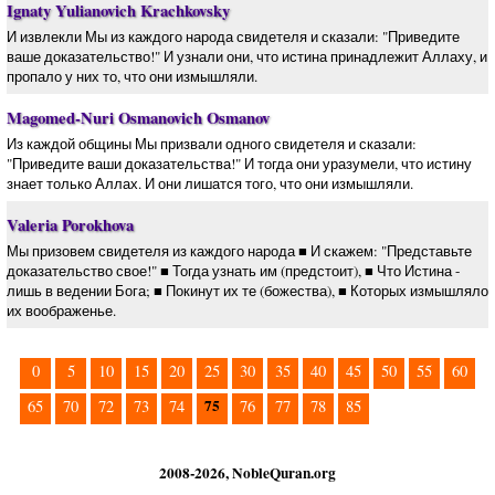
Ignaty Yulianovich Krachkovsky
И извлекли Мы из каждого народа свидетеля и сказали: "Приведите
ваше доказательство!" И узнали они, что истина принадлежит Аллаху, и
пропало у них то, что они измышляли.
Magomed-Nuri Osmanovich Osmanov
Из каждой общины Мы призвали одного свидетеля и сказали:
"Приведите ваши доказательства!" И тогда они уразумели, что истину
знает только Аллах. И они лишатся того, что они измышляли.
Valeria Porokhova
Мы призовем свидетеля из каждого народа ■ И скажем: "Представьте
доказательство свое!" ■ Тогда узнать им (предстоит), ■ Что Истина -
лишь в ведении Бога; ■ Покинут их те (божества), ■ Которых измышляло
их воображенье.
0
5
10
15
20
25
30
35
40
45
50
55
60
75
65
70
72
73
74
76
77
78
85
2008-2026, NobleQuran.org