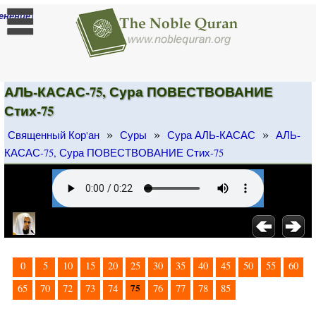
]
енение
АЛЬ-КАСАС-75, Сура ПОВЕСТВОВАНИЕ
Стих-75
»
»
»
Священный Кор'ан
Суры
Сура АЛЬ-КАСАС
АЛЬ-
КАСАС-75, Сура ПОВЕСТВОВАНИЕ Стих-75
0
5
10
15
20
25
30
35
40
45
50
55
60
75
65
70
72
73
74
76
77
78
85