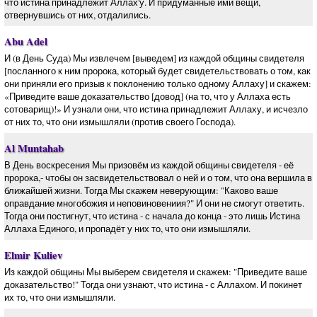
что истина принадлежит Аллах'у. И придуманные ими вещи,
отвернувшись от них, отдалились.
Abu Adel
И (в День Суда) Мы извлечем [выведем] из каждой общины свидетеля
[посланного к ним пророка, который будет свидетельствовать о том, как
они приняли его призыв к поклонению только одному Аллаху] и скажем:
«Приведите ваше доказательство [довод] (на то, что у Аллаха есть
сотоварищ)!» И узнали они, что истина принадлежит Аллаху, и исчезло
от них то, что они измышляли (против своего Господа).
Al Muntahab
В День воскресения Мы призовём из каждой общины свидетеля - её
пророка,- чтобы он засвидетельствовал о ней и о том, что она вершила в
ближайшей жизни. Тогда Мы скажем неверующим: "Каково ваше
оправдание многобожия и неповиновениия?" И они не смогут ответить.
Тогда они постигнут, что истина - с начала до конца - это лишь Истина
Аллаха Единого, и пропадёт у них то, что они измышляли.
Elmir Kuliev
Из каждой общины Мы выберем свидетеля и скажем: "Приведите ваше
доказательство!" Тогда они узнают, что истина - с Аллахом. И покинет
их то, что они измышляли.