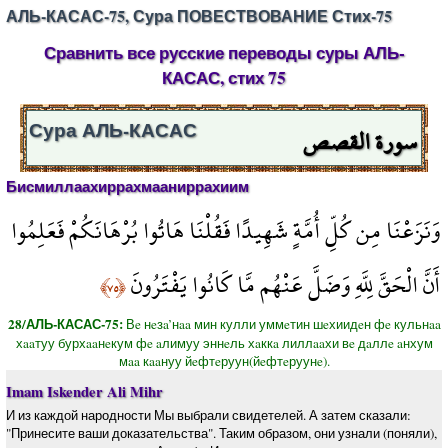
АЛЬ-КАСАС-75, Сура ПОВЕСТВОВАНИЕ Стих-75
Сравнить все русские переводы суры АЛЬ-
КАСАС, стих 75
سورة القصص
Сура АЛЬ-КАСАС
Бисмиллаахиррахмааниррахиим
وَنَزَعْنَا مِن كُلِّ أُمَّةٍ شَهِيدًا فَقُلْنَا هَاتُوا بُرْهَانَكُمْ فَعَلِمُوا
أَنَّ الْحَقَّ لِلَّهِ وَضَلَّ عَنْهُم مَّا كَانُوا يَفْتَرُونَ
﴿٧٥﴾
28/АЛЬ-КАСАС-75:
Вe нeзa’нaa мин кулли уммeтин шeхиидeн фe кульнaa
хaaтуу бурхaaнeкум фe aлимуу эннeль хaккa лиллaaхи вe дaллe aнхум
мaa кaaнуу йeфтeруун(йeфтeруунe).
Imam Iskender Ali Mihr
И из каждой народности Мы выбрали свидетелей. А затем сказали:
"Принесите ваши доказательства". Таким образом, они узнали (поняли),