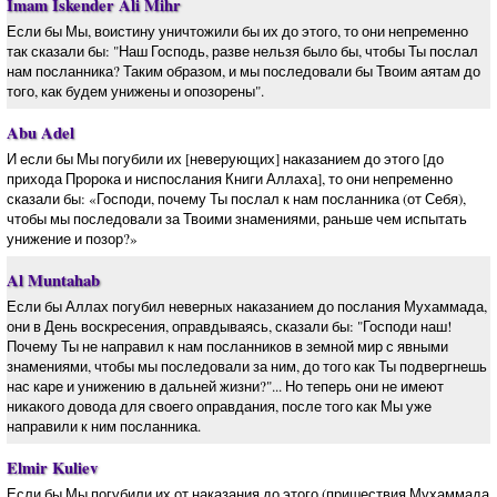
Imam Iskender Ali Mihr
Если бы Мы, воистину уничтожили бы их до этого, то они непременно
так сказали бы: "Наш Господь, разве нельзя было бы, чтобы Ты послал
нам посланника? Таким образом, и мы последовали бы Твоим аятам до
того, как будем унижены и опозорены".
Abu Adel
И если бы Мы погубили их [неверующих] наказанием до этого [до
прихода Пророка и ниспослания Книги Аллаха], то они непременно
сказали бы: «Господи, почему Ты послал к нам посланника (от Себя),
чтобы мы последовали за Твоими знамениями, раньше чем испытать
унижение и позор?»
Al Muntahab
Если бы Аллах погубил неверных наказанием до послания Мухаммада,
они в День воскресения, оправдываясь, сказали бы: "Господи наш!
Почему Ты не направил к нам посланников в земной мир с явными
знамениями, чтобы мы последовали за ним, до того как Ты подвергнешь
нас каре и унижению в дальней жизни?"... Но теперь они не имеют
никакого довода для своего оправдания, после того как Мы уже
направили к ним посланника.
Elmir Kuliev
Если бы Мы погубили их от наказания до этого (пришествия Мухаммада