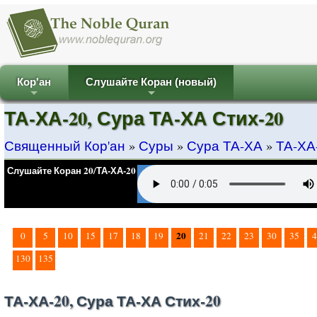
Кор'ан
Слушайте Коран (новый)
+
+
ТА-ХА-20, Сура ТА-ХА Стих-20
Священный Кор'ан
»
Суры
»
Сура ТА-ХА
»
ТА-ХА-
Слушайте Коран 20/ТА-ХА-20
20
0
5
10
15
17
18
19
21
22
23
30
35
4
130
135
ТА-ХА-20, Сура ТА-ХА Стих-20