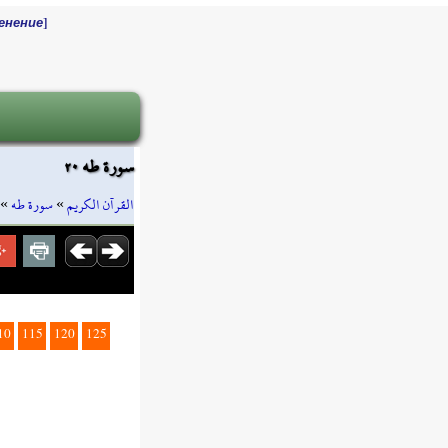
]
енение
سورة طه ٢٠
»
سورة طه
»
القرآن الكريم
10
115
120
125