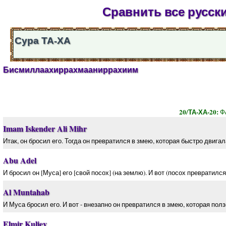
Сравнить все русски
Сура ТА-ХА
Бисмиллаахиррахмааниррахиим
20/ТА-ХА-20:
Фe
Imam Iskender Ali Mihr
Итак, он бросил его. Тогда он превратился в змею, которая быстро двигал
Abu Adel
И бросил он [Муса] его [свой посох] (на землю). И вот (посох превратился
Al Muntahab
И Муса бросил его. И вот - внезапно он превратился в змею, которая полз
Elmir Kuliev