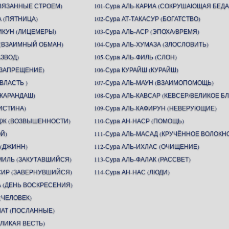
СВЯЗАННЫЕ СТРОЕМ)
101-Сура АЛЬ-КАРИА (СОКРУШАЮЩАЯ БЕДА
А (ПЯТНИЦА)
102-Сура АТ-ТАКАСУР (БОГАТСТВО)
ИКУН (ЛИЦЕМЕРЫ)
103-Сура АЛЬ-АСР (ЭПОХА/ВРЕМЯ)
Н (ВЗАИМНЫЙ ОБМАН)
104-Сура АЛЬ-ХУМАЗА (ЗЛОСЛОВИТЬ)
АЗВОД)
105-Сура АЛЬ-ФИЛЬ (СЛОН)
 (ЗАПРЕЩЕНИЕ)
106-Сура КУРАЙШ (КУРАЙШ)
(ВЛАСТЬ )
107-Сура АЛЬ-МАУН (ВЗАИМОПОМОЩЬ)
(КАРАНДАШ)
108-Сура АЛЬ-КАВСАР (КЕВСЕР/ВЕЛИКОЕ БЛ
(ИСТИНА)
109-Сура АЛЬ-КАФИРУН (НЕВЕРУЮЩИЕ)
ИДЖ (ВОЗВЫШЕННОСТИ)
110-Сура АН-НАСР (ПОМОЩЬ)
ОЙ)
111-Сура АЛЬ-МАСАД (КРУЧЁННОЕ ВОЛОКН
 (ДЖИНН)
112-Сура АЛЬ-ИХЛАС (ОЧИЩЕНИЕ)
ММИЛЬ (ЗАКУТАВШИЙСЯ)
113-Сура АЛЬ-ФАЛАК (РАССВЕТ)
ССИР (ЗАВЕРНУВШИЙСЯ)
114-Сура АН-НАС (ЛЮДИ)
А (ДЕНЬ ВОСКРЕСЕНИЯ)
(ЧЕЛОВЕК)
ЛАТ (ПОСЛАННЫЕ)
ЕЛИКАЯ ВЕСТЬ)