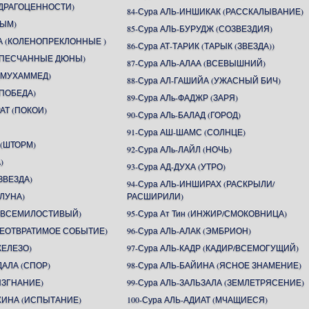
 (ДРАГОЦЕННОСТИ)
84-Сура АЛЬ-ИНШИКАК (РАССКАЛЫВАНИЕ)
ДЫМ)
85-Сура АЛЬ-БУРУДЖ (СОЗВЕЗДИЯ)
А (КОЛЕНОПРЕКЛОННЫЕ )
86-Сура АТ-ТАРИК (ТАРЫК (ЗВЕЗДА))
 (ПЕСЧАННЫЕ ДЮНЫ)
87-Сура АЛЬ-АЛАА (ВСЕВЫШНИЙ)
 (МУХАММЕД)
88-Сура АЛ-ГАШИЙА (УЖАСНЫЙ БИЧ)
(ПОБЕДА)
89-Сура АЛь-ФАДЖР (ЗАРЯ)
АТ (ПОКОИ)
90-Сура АЛь-БАЛАД (ГОРОД)
91-Сура АШ-ШАМС (СОЛНЦЕ)
 (ШТОРМ)
92-Сура АЛь-ЛАЙЛ (НОЧЬ)
)
93-Сура АД-ДУХА (УТРО)
ЗВЕЗДА)
94-Сура АЛЬ-ИНШИРАХ (РАСКРЫЛИ/
(ЛУНА)
РАСШИРИЛИ)
Н (ВСЕМИЛОСТИВЫЙ)
95-Сура Ат Тин (ИНЖИР/СМОКОВНИЦА)
(НЕОТВРАТИМОЕ СОБЫТИЕ)
96-Сура АЛЬ-АЛАК (ЭМБРИОН)
ЖЕЛЕЗО)
97-Сура АЛЬ-КАДР (КАДИР/ВСЕМОГУЩИЙ)
ДАЛА (СПОР)
98-Сура АЛЬ-БАЙИНА (ЯСНОЕ ЗНАМЕНИЕ)
(ИЗГНАНИЕ)
99-Сура АЛЬ-ЗАЛЬЗАЛА (ЗЕМЛЕТРЯСЕНИЕ)
АХИНА (ИСПЫТАНИЕ)
100-Сура АЛЬ-АДИАТ (МЧАЩИЕСЯ)