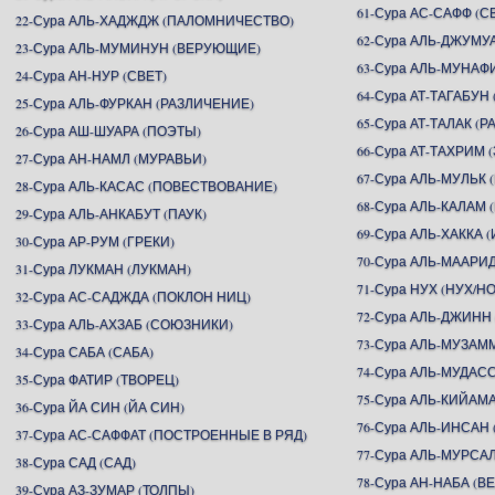
61-Сура АС-САФФ (
22-Сура АЛЬ-ХАДЖДЖ (ПАЛОМНИЧЕСТВО)
62-Сура АЛЬ-ДЖУМУ
23-Сура АЛЬ-МУМИНУН (ВЕРУЮЩИЕ)
63-Сура АЛЬ-МУНАФ
24-Сура АН-НУР (СВЕТ)
64-Сура АТ-ТАГАБУ
25-Сура АЛЬ-ФУРКАН (РАЗЛИЧЕНИЕ)
65-Сура АТ-ТАЛАК (Р
26-Сура АШ-ШУАРА (ПОЭТЫ)
66-Сура АТ-ТАХРИМ
27-Сура АН-НАМЛ (МУРАВЬИ)
67-Сура АЛЬ-МУЛЬК 
28-Сура АЛЬ-КАСАС (ПОВЕСТВОВАНИЕ)
68-Сура АЛЬ-КАЛАМ 
29-Сура АЛЬ-АНКАБУТ (ПАУК)
69-Сура АЛЬ-ХАККА 
30-Сура АР-РУМ (ГРЕКИ)
70-Сура АЛЬ-МААР
31-Сура ЛУКМАН (ЛУКМАН)
71-Сура НУХ (НУХ/Н
32-Сура АС-САДЖДА (ПОКЛОН НИЦ)
72-Сура АЛЬ-ДЖИНН
33-Сура АЛЬ-АХЗАБ (СОЮЗНИКИ)
73-Сура АЛЬ-МУЗА
34-Сура САБА (САБА)
74-Сура АЛЬ-МУДА
35-Сура ФАТИР (ТВОРЕЦ)
75-Сура АЛЬ-КИЙАМ
36-Сура ЙА СИН (ЙА СИН)
76-Сура АЛЬ-ИНСАН 
37-Сура АС-САФФАТ (ПОСТРОЕННЫЕ В РЯД)
77-Сура АЛЬ-МУРСА
38-Сура САД (САД)
78-Сура АН-НАБА (В
39-Сура АЗ-ЗУМАР (ТОЛПЫ)