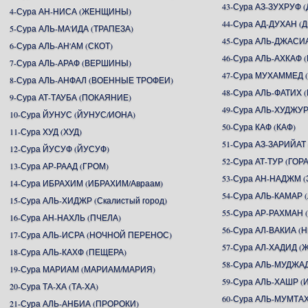
43-Сура АЗ-ЗУХРУФ
4-Сура АН-НИСА (ЖЕНЩИНЫ)
44-Сура АД-ДУХАН (
5-Сура АЛЬ-МА'ИДА (ТРАПЕЗА)
45-Сура АЛЬ-ДЖАСИ
6-Сура АЛЬ-АН'АМ (СКОТ)
46-Сура АЛЬ-АХКАФ
7-Сура АЛЬ-АРАФ (ВЕРШИНЫ)
47-Сура МУХАММЕД
8-Сура АЛЬ-АНФАЛ (ВОЕННЫЕ ТРОФЕИ)
48-Сура АЛЬ-ФАТИХ 
9-Сура АТ-ТАУБА (ПОКАЯНИЕ)
49-Сура АЛЬ-ХУДЖУР
10-Сура ЙУНУС (ЙУНУС/ИОНА)
50-Сура КАФ (КАФ)
11-Сура ХУД (ХУД)
51-Сура АЗ-ЗАРИЙАТ
12-Сура ЙУСУФ (ЙУСУФ)
52-Сура АТ-ТУР (ГОРА
13-Сура АР-РААД (ГРОМ)
53-Сура АН-НАДЖМ (
14-Сура ИБРАХИМ (ИБРАХИМ/Авраам)
54-Сура АЛЬ-КАМАР 
15-Сура АЛЬ-ХИДЖР (Скалистый город)
55-Сура АР-РАХМА
16-Сура АН-НАХЛЬ (ПЧЕЛА)
56-Сура АЛ-ВАКИА 
17-Сура АЛЬ-ИСРА (НОЧНОЙ ПЕРЕНОС)
57-Сура АЛ-ХАДИД (
18-Сура АЛЬ-КАХФ (ПЕЩЕРА)
58-Сура АЛЬ-МУДЖА
19-Сура МАРИАМ (МАРИАМ/МАРИЯ)
59-Сура АЛЬ-ХАШР 
20-Сура ТА-ХА (ТА-ХА)
60-Сура АЛЬ-МУМТ
21-Сура АЛЬ-АНБИА (ПРОРОКИ)