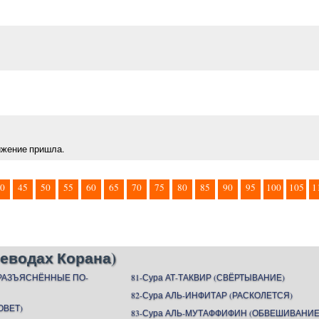
вижение пришла.
0
45
50
55
60
65
70
75
80
85
90
95
100
105
1
еводах Корана)
(РАЗЪЯСНЁННЫЕ ПО-
81-Сура АТ-ТАКВИР (СВЁРТЫВАНИЕ)
82-Сура АЛЬ-ИНФИТАР (РАСКОЛЕТСЯ)
ОВЕТ)
83-Сура АЛЬ-МУТАФФИФИН (ОБВЕШИВАНИЕ