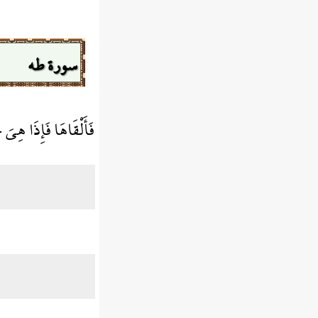
سورة طه
فَأَلْقَاهَا فَإِذَا هِيَ