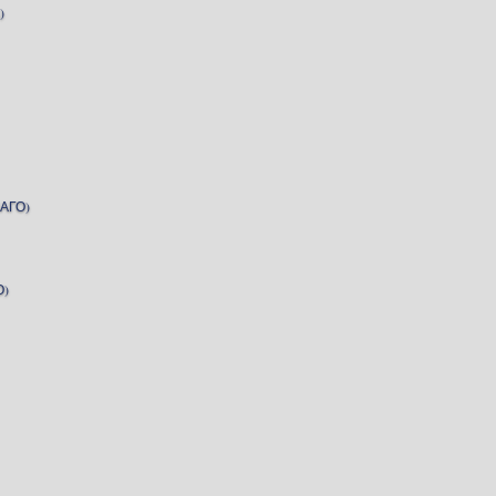
)
АГО)
О)