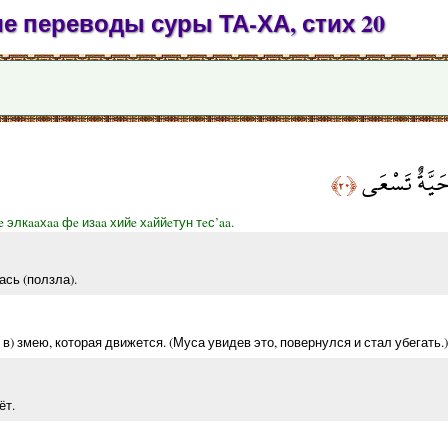
е переводы суры ТА-ХА, стих 20
 حَيَّةٌ تَسْعَى
﴿٢٠﴾
 элкaaхaa фe изaa хийe хaййeтун тeс’aa.
ась (ползла).
 в) змею, которая движется. (Муса увидев это, повернулся и стал убегать.)
ёт.