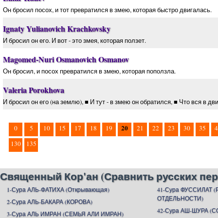
Он бросил посох, и тот превратился в змею, которая быстро двигалась.
Ignaty Yulianovich Krachkovsky
И бросил он его. И вот - это змея, которая ползет.
Magomed-Nuri Osmanovich Osmanov
Он бросил, и посох превратился в змею, которая поползла.
Valeria Porokhova
И бросил он его (на землю), ■ И тут - в змею он обратился, ■ Что вся в д
20
0
5
10
15
17
18
19
21
22
23
30
35
4
130
135
Священный Кор'ан (Сравнить русских пер
1-Сура АЛЬ-ФАТИХА (Открывающая)
41-Сура ФУССИЛАТ 
ОТДЕЛЬНОСТИ)
2-Сура АЛЬ-БАКАРА (КОРОВА)
42-Сура АШ-ШУРА (С
3-Сура АЛЬ ИМРАН (СЕМЬЯ АЛИ ИМРАН)