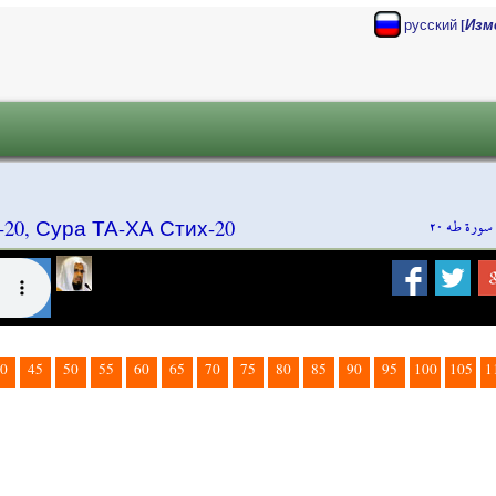
[
русский
Изм
سورة طه ٢٠
20, Сура ТА-ХА Стих-20
0
45
50
55
60
65
70
75
80
85
90
95
100
105
1