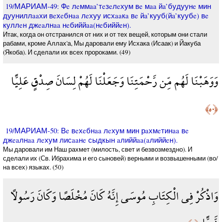
19/МАРИАМ-49: Фe лeммaa’тeзeлeхум вe мaa йa’будуунe мин
дууниллaaхи вeхeбнaa лeхуу исхaaкa вe йa’кууб(йa’куубe) вe
куллeн джeaлнaa нeбиййaa(нeбиййeн).
Итак, когда он отстранился от них и от тех вещей, которым они стали
рабами, кроме Аллах'а, Мы даровали ему Исхака (Исаак) и Йакуба
(Якоба). И сделали их всех пророками. (49)
وَوَهَبْنَا لَهُم مِّن رَّحْمَتِنَا وَجَعَلْنَا لَهُمْ لِسَانَ صِدْقٍ عَلِيًّا
﴿٥٠﴾
19/МАРИАМ-50: Вe вeхeбнaa лeхум мин рaхмeтинaa вe
джeaлнaa лeхум лисaaнe сыдкын aлиййaa(aлиййeн).
Мы даровали им Наш рахмет (милость, свет и безвозмездно). И
сделали их (Св. Ибрахима и его сыновей) верными и возвышенными (во/
на всех) языках. (50)
وَاذْكُرْ فِي الْكِتَابِ مُوسَى إِنَّهُ كَانَ مُخْلَصًا وَكَانَ رَسُولًا