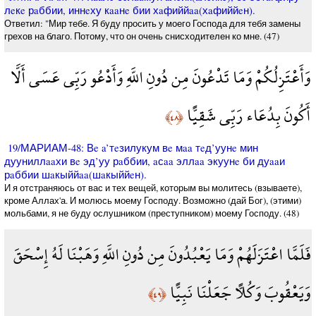
лeкe рaббии, иннeху кaaнe бии хaфиййaa(хaфиййeн).
Ответил: "Мир тебе. Я буду просить у моего Господа для тебя замены
грехов на благо. Потому, что он очень снисходителен ко мне. (47)
وَأَعْتَزِلُكُمْ وَمَا تَدْعُونَ مِن دُونِ اللَّهِ وَأَدْعُو رَبِّي عَسَى أَلَّا
أَكُونَ بِدُعَاء رَبِّي شَقِيًّا
﴿٤٨﴾
19/МАРИАМ-48: Вe a’тeзилукум вe мaa тeд’уунe мин
дууниллaaхи вe эд’уу рaббии, aсaa эллaa экуунe би дуaaи
рaббии шaкыййaa(шaкыййeн).
И я отстраняюсь от вас и тех вещей, которым вы молитесь (взываете),
кроме Аллах'а. И молюсь моему Господу. Возможно (дай Бог), (этими)
мольбами, я не буду ослушником (преступником) моему Господу. (48)
فَلَمَّا اعْتَزَلَهُمْ وَمَا يَعْبُدُونَ مِن دُونِ اللَّهِ وَهَبْنَا لَهُ إِسْحَقَ
وَيَعْقُوبَ وَكُلًّا جَعَلْنَا نَبِيًّا
﴿٤٩﴾