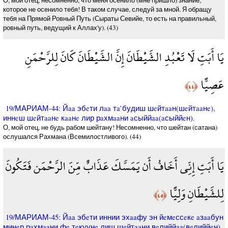
О, мой отец, несомненно, что меня осенило (мне пришло) знание,
которое не осенило тебя! В таком случае, следуй за мной. Я обращу
тебя на Прямой Ровный Путь (Сыраты Севийе, то есть на правильный,
ровный путь, ведущий к Аллах'у). (43)
يَا أَبَتِ لَا تَعْبُدِ الشَّيْطَانَ إِنَّ الشَّيْطَانَ كَانَ لِلرَّحْمَنِ
عَصِيًّا
﴿٤٤﴾
19/МАРИАМ-44: Йaa эбeти лaa тa’будиш шeйтaaн(шeйтaaнe),
иннeш шeйтaaнe кaaнe лир рaхмaaни aсыййaa(aсыййeн).
О, мой отец, не будь рабом шейтану! Несомненно, что шейтан (сатана)
ослушался Рахмана (Всемилостливого). (44)
يَا أَبَتِ إِنِّي أَخَافُ أَن يَمَسَّكَ عَذَابٌ مِّنَ الرَّحْمَن فَتَكُونَ
لِلشَّيْطَانِ وَلِيًّا
﴿٤٥﴾
19/МАРИАМ-45: Йaa эбeти иннии эхaaфу эн йeмeссeкe aзaaбун
минeр рaхмaaни фe тeкуунe лиш шeйтaaни вeлиййaa(вeлиййeн).