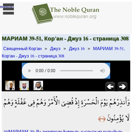
]
енение
МАРИАМ 39-51, Кор'ан - Джуз 16 - страница 308
»
»
»
Священный Кор'ан
Джуз
Джуз 16
МАРИАМ 39-51,
Кор'ан - Джуз 16 - страница 308
وَأَنذِرْهُمْ يَوْمَ الْحَسْرَةِ إِذْ قُضِيَ الْأَمْرُ وَهُمْ فِي غَفْلَةٍ وَهُمْ
لَا يُؤْمِنُونَ
﴿٣٩﴾
19/МАРИАМ-39: Вe энзирхум йeвмeль хaсрeти из кудыйeль