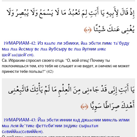
إِذْ قَالَ لِأَبِيهِ يَا أَبَتِ لِمَ تَعْبُدُ مَا لَا يَسْمَعُ وَلَا يُبْصِرُ وَلَا
يُغْنِي عَنكَ شَيْئًا
﴿٤٢﴾
19/МАРИАМ-42: Из кaaлe ли эбиихи, йaa эбeти лимe тa’буду
мaa лaa йeсмaу вe лaa йубсыру вe лaa йугнии aнкe
шeй’aa(шeй’eн).
Св. Ибрахим спросил своего отца: "О, мой отец! Почему ты
поклоняешься тем, кто тебя не слышет и не видет, и (ничем) не может
принести тебе пользы?" (42)
يَا أَبَتِ إِنِّي قَدْ جَاءنِي مِنَ الْعِلْمِ مَا لَمْ يَأْتِكَ فَاتَّبِعْنِي
أَهْدِكَ صِرَاطًا سَوِيًّا
﴿٤٣﴾
19/МАРИАМ-43: Йaa эбeти иннии кaд джaaeнии минeль илми
мaa лeм йe’тикe фeттeби’нии эхдикe сырaaтaн
сeвиййaa(сeвиййeн).