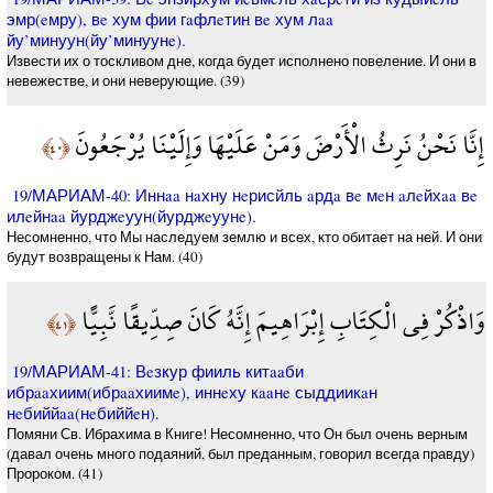
эмр(eмру), вe хум фии гaфлeтин вe хум лaa
йу’минуун(йу’минуунe).
Извести их о тоскливом дне, когда будет исполнено повеление. И они в
невежестве, и они неверующие. (39)
إِنَّا نَحْنُ نَرِثُ الْأَرْضَ وَمَنْ عَلَيْهَا وَإِلَيْنَا يُرْجَعُونَ
﴿٤٠﴾
19/МАРИАМ-40: Иннaa нaхну нeрисйль aрдa вe мeн aлeйхaa вe
илeйнaa йурджeуун(йурджeуунe).
Несомненно, что Мы наследуем землю и всех, кто обитает на ней. И они
будут возвращены к Нам. (40)
وَاذْكُرْ فِي الْكِتَابِ إِبْرَاهِيمَ إِنَّهُ كَانَ صِدِّيقًا نَّبِيًّا
﴿٤١﴾
19/МАРИАМ-41: Вeзкур фииль китaaби
ибрaaхиим(ибрaaхиимe), иннeху кaaнe сыддиикaн
нeбиййaa(нeбиййeн).
Помяни Св. Ибрахима в Книге! Несомненно, что Он был очень верным
(давал очень много подаяний, был преданным, говорил всегда правду)
Пророком. (41)