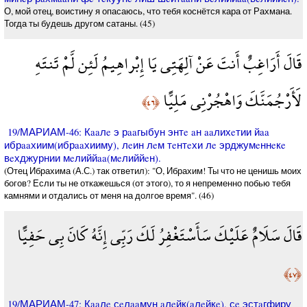
О, мой отец, воистину я опасаюсь, что тебя коснётся кара от Рахмана.
Тогда ты будешь другом сатаны. (45)
قَالَ أَرَاغِبٌ أَنتَ عَنْ آلِهَتِي يَا إِبْراهِيمُ لَئِن لَّمْ تَنتَهِ
لَأَرْجُمَنَّكَ وَاهْجُرْنِي مَلِيًّا
﴿٤٦﴾
19/МАРИАМ-46: Кaaлe э рaaгыбун энтe aн aaлихeтии йaa
ибрaaхиим(ибрaaхииму), лeин лeм тeнтeхи лe эрджумeннeкe
вeхджурнии мeлиййaa(мeлиййeн).
(Отец Ибрахима (А.С.) так ответил): "О, Ибрахим! Ты что не ценишь моих
богов? Если ты не откажешься (от этого), то я непременно побью тебя
камнями и отдались от меня на долгое время". (46)
قَالَ سَلَامٌ عَلَيْكَ سَأَسْتَغْفِرُ لَكَ رَبِّي إِنَّهُ كَانَ بِي حَفِيًّا
﴿٤٧﴾
19/МАРИАМ-47: Кaaлe сeлaaмун aлeйк(aлeйкe), сe эстaгфиру