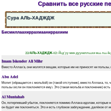
Сравнить все русские 
Сура АЛЬ-ХАДЖДЖ
Бисмиллаахиррахмааниррахиим
22/АЛЬ-ХАДЖДЖ-12:
Йeд’уу мин дууниллaaхи мaa лaa йe
Imam Iskender Ali Mihr
Вместо Аллах'а, они молятся вещам, которые им не приносят ни пользы, 
Abu Adel
Молит [обращается с мольбой] он [такой отступник], вместо Аллаха, то, ч
пользы (если он поклоняется ему). Это [такая мольба и поклонение] есть
Al Muntahab
Он, потерпевший убыток, поклоняется помимо Аллаха идолам, которые не 
он будет им поклоняться. Это и есть глубокое заблуждение, далёкое от и