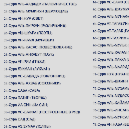
61-Сура АС-САФФ (
22-Сура АЛЬ-ХАДЖДЖ (ПАЛОМНИЧЕСТВО)
62-Сура АЛЬ-ДЖУМУ
23-Сура АЛЬ-МУМИНУН (ВЕРУЮЩИЕ)
63-Сура АЛЬ-МУНАФ
24-Сура АН-НУР (СВЕТ)
64-Сура АТ-ТАГАБУ
25-Сура АЛЬ-ФУРКАН (РАЗЛИЧЕНИЕ)
65-Сура АТ-ТАЛАК (Р
26-Сура АШ-ШУАРА (ПОЭТЫ)
66-Сура АТ-ТАХРИМ
27-Сура АН-НАМЛ (МУРАВЬИ)
67-Сура АЛЬ-МУЛЬК 
28-Сура АЛЬ-КАСАС (ПОВЕСТВОВАНИЕ)
68-Сура АЛЬ-КАЛАМ 
29-Сура АЛЬ-АНКАБУТ (ПАУК)
69-Сура АЛЬ-ХАККА 
30-Сура АР-РУМ (ГРЕКИ)
70-Сура АЛЬ-МААР
31-Сура ЛУКМАН (ЛУКМАН)
71-Сура НУХ (НУХ/Н
32-Сура АС-САДЖДА (ПОКЛОН НИЦ)
72-Сура АЛЬ-ДЖИНН
33-Сура АЛЬ-АХЗАБ (СОЮЗНИКИ)
73-Сура АЛЬ-МУЗА
34-Сура САБА (САБА)
74-Сура АЛЬ-МУДА
35-Сура ФАТИР (ТВОРЕЦ)
75-Сура АЛЬ-КИЙАМ
36-Сура ЙА СИН (ЙА СИН)
76-Сура АЛЬ-ИНСАН 
37-Сура АС-САФФАТ (ПОСТРОЕННЫЕ В РЯД)
77-Сура АЛЬ-МУРСА
38-Сура САД (САД)
78-Сура АН-НАБА (В
39-Сура АЗ-ЗУМАР (ТОЛПЫ)