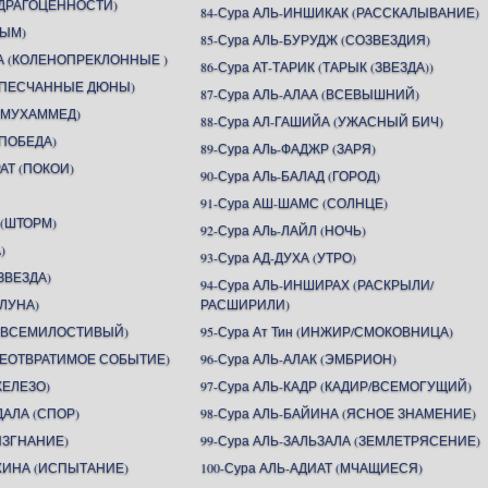
 (ДРАГОЦЕННОСТИ)
84-Сура АЛЬ-ИНШИКАК (РАССКАЛЫВАНИЕ)
ДЫМ)
85-Сура АЛЬ-БУРУДЖ (СОЗВЕЗДИЯ)
А (КОЛЕНОПРЕКЛОННЫЕ )
86-Сура АТ-ТАРИК (ТАРЫК (ЗВЕЗДА))
 (ПЕСЧАННЫЕ ДЮНЫ)
87-Сура АЛЬ-АЛАА (ВСЕВЫШНИЙ)
 (МУХАММЕД)
88-Сура АЛ-ГАШИЙА (УЖАСНЫЙ БИЧ)
(ПОБЕДА)
89-Сура АЛь-ФАДЖР (ЗАРЯ)
АТ (ПОКОИ)
90-Сура АЛь-БАЛАД (ГОРОД)
91-Сура АШ-ШАМС (СОЛНЦЕ)
 (ШТОРМ)
92-Сура АЛь-ЛАЙЛ (НОЧЬ)
)
93-Сура АД-ДУХА (УТРО)
ЗВЕЗДА)
94-Сура АЛЬ-ИНШИРАХ (РАСКРЫЛИ/
(ЛУНА)
РАСШИРИЛИ)
Н (ВСЕМИЛОСТИВЫЙ)
95-Сура Ат Тин (ИНЖИР/СМОКОВНИЦА)
(НЕОТВРАТИМОЕ СОБЫТИЕ)
96-Сура АЛЬ-АЛАК (ЭМБРИОН)
ЖЕЛЕЗО)
97-Сура АЛЬ-КАДР (КАДИР/ВСЕМОГУЩИЙ)
ДАЛА (СПОР)
98-Сура АЛЬ-БАЙИНА (ЯСНОЕ ЗНАМЕНИЕ)
(ИЗГНАНИЕ)
99-Сура АЛЬ-ЗАЛЬЗАЛА (ЗЕМЛЕТРЯСЕНИЕ)
АХИНА (ИСПЫТАНИЕ)
100-Сура АЛЬ-АДИАТ (МЧАЩИЕСЯ)