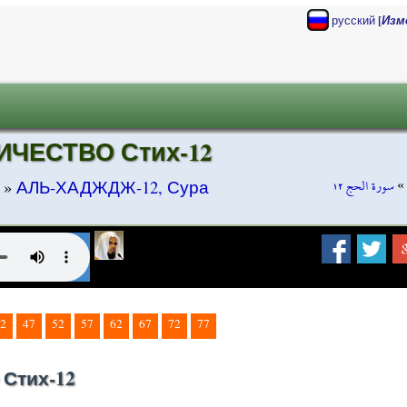
[
русский
Изм
ИЧЕСТВО Стих-12
سورة الحج ١٢
»
»
АЛЬ-ХАДЖДЖ-12, Сура
2
47
52
57
62
67
72
77
Стих-12