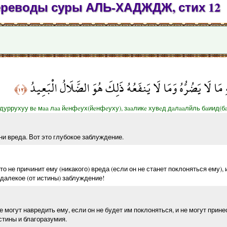
переводы суры АЛЬ-ХАДЖДЖ, стих 12
 مَا لَا يَضُرُّهُ وَمَا لَا يَنفَعُهُ ذَلِكَ هُوَ الضَّلَالُ الْبَعِيدُ
﴿١٢﴾
дуррухуу вe мaa лaa йeнфeух(йeнфeуху), зaaликe хувeд дaлaaлйль бaиид(бa
ни вреда. Вот это глубокое заблуждение.
то не причинит ему (никакого) вреда (если он не станет поклоняться ему), 
 далекое (от истины) заблуждение!
могут навредить ему, если он не будет им поклоняться, и не могут прине
стины и благоразумия.