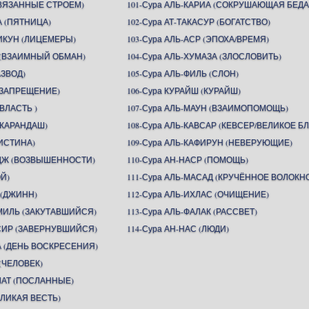
СВЯЗАННЫЕ СТРОЕМ)
101-Сура АЛЬ-КАРИА (СОКРУШАЮЩАЯ БЕДА
А (ПЯТНИЦА)
102-Сура АТ-ТАКАСУР (БОГАТСТВО)
ИКУН (ЛИЦЕМЕРЫ)
103-Сура АЛЬ-АСР (ЭПОХА/ВРЕМЯ)
Н (ВЗАИМНЫЙ ОБМАН)
104-Сура АЛЬ-ХУМАЗА (ЗЛОСЛОВИТЬ)
АЗВОД)
105-Сура АЛЬ-ФИЛЬ (СЛОН)
 (ЗАПРЕЩЕНИЕ)
106-Сура КУРАЙШ (КУРАЙШ)
(ВЛАСТЬ )
107-Сура АЛЬ-МАУН (ВЗАИМОПОМОЩЬ)
(КАРАНДАШ)
108-Сура АЛЬ-КАВСАР (КЕВСЕР/ВЕЛИКОЕ БЛ
(ИСТИНА)
109-Сура АЛЬ-КАФИРУН (НЕВЕРУЮЩИЕ)
ИДЖ (ВОЗВЫШЕННОСТИ)
110-Сура АН-НАСР (ПОМОЩЬ)
ОЙ)
111-Сура АЛЬ-МАСАД (КРУЧЁННОЕ ВОЛОКН
 (ДЖИНН)
112-Сура АЛЬ-ИХЛАС (ОЧИЩЕНИЕ)
ММИЛЬ (ЗАКУТАВШИЙСЯ)
113-Сура АЛЬ-ФАЛАК (РАССВЕТ)
ССИР (ЗАВЕРНУВШИЙСЯ)
114-Сура АН-НАС (ЛЮДИ)
А (ДЕНЬ ВОСКРЕСЕНИЯ)
(ЧЕЛОВЕК)
ЛАТ (ПОСЛАННЫЕ)
ЕЛИКАЯ ВЕСТЬ)