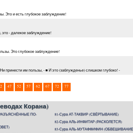
зы. Это и есть глубокое заблуждение!
, это - далекое заблуждение!
ользы. Это глубокое заблуждение!
Ни принести им пользы, - ■ И это (заблужденье) слишком глубоко! -
2
47
52
57
62
67
72
77
еводах Корана)
(РАЗЪЯСНЁННЫЕ ПО-
81-Сура АТ-ТАКВИР (СВЁРТЫВАНИЕ)
82-Сура АЛЬ-ИНФИТАР (РАСКОЛЕТСЯ)
ОВЕТ)
83-Сура АЛЬ-МУТАФФИФИН (ОБВЕШИВАНИЕ