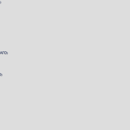
)
АГО)
О)