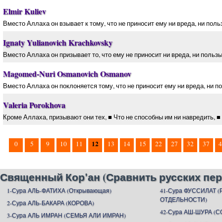
Elmir Kuliev
Вместо Аллаха он взывает к тому, что не приносит ему ни вреда, ни поль
Ignaty Yulianovich Krachkovsky
Вместо Аллаха он призывает то, что ему не приносит ни вреда, ни пользы
Magomed-Nuri Osmanovich Osmanov
Вместо Аллаха он поклоняется тому, что не приносит ему ни вреда, ни п
Valeria Porokhova
Кроме Аллаха, призывают они тех, ■ Что не способны им ни навредить, ■ 
12
0
5
9
10
11
13
14
15
22
27
32
37
4
Священный Кор'ан (Сравнить русских пер
1-Сура АЛЬ-ФАТИХА (Открывающая)
41-Сура ФУССИЛАТ 
ОТДЕЛЬНОСТИ)
2-Сура АЛЬ-БАКАРА (КОРОВА)
42-Сура АШ-ШУРА (С
3-Сура АЛЬ ИМРАН (СЕМЬЯ АЛИ ИМРАН)