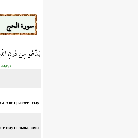
سورة الحج
يَدْعُو مِن دُونِ اللَّهِ
ииду).
и что не приносит ему
сти ему пользы, если