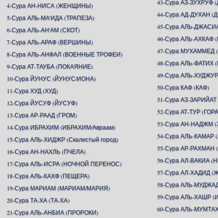
43-Сура АЗ-ЗУХРУФ
4-Сура АН-НИСА (ЖЕНЩИНЫ)
44-Сура АД-ДУХАН (
5-Сура АЛЬ-МА'ИДА (ТРАПЕЗА)
45-Сура АЛЬ-ДЖАСИ
6-Сура АЛЬ-АН'АМ (СКОТ)
46-Сура АЛЬ-АХКАФ
7-Сура АЛЬ-АРАФ (ВЕРШИНЫ)
47-Сура МУХАММЕД
8-Сура АЛЬ-АНФАЛ (ВОЕННЫЕ ТРОФЕИ)
48-Сура АЛЬ-ФАТИХ 
9-Сура АТ-ТАУБА (ПОКАЯНИЕ)
49-Сура АЛЬ-ХУДЖУР
10-Сура ЙУНУС (ЙУНУС/ИОНА)
50-Сура КАФ (КАФ)
11-Сура ХУД (ХУД)
51-Сура АЗ-ЗАРИЙАТ
12-Сура ЙУСУФ (ЙУСУФ)
52-Сура АТ-ТУР (ГОРА
13-Сура АР-РААД (ГРОМ)
53-Сура АН-НАДЖМ (
14-Сура ИБРАХИМ (ИБРАХИМ/Авраам)
54-Сура АЛЬ-КАМАР 
15-Сура АЛЬ-ХИДЖР (Скалистый город)
55-Сура АР-РАХМА
16-Сура АН-НАХЛЬ (ПЧЕЛА)
56-Сура АЛ-ВАКИА 
17-Сура АЛЬ-ИСРА (НОЧНОЙ ПЕРЕНОС)
57-Сура АЛ-ХАДИД (
18-Сура АЛЬ-КАХФ (ПЕЩЕРА)
58-Сура АЛЬ-МУДЖА
19-Сура МАРИАМ (МАРИАМ/МАРИЯ)
59-Сура АЛЬ-ХАШР 
20-Сура ТА-ХА (ТА-ХА)
60-Сура АЛЬ-МУМТ
21-Сура АЛЬ-АНБИА (ПРОРОКИ)