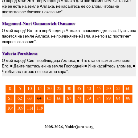
О народ мой! Это - верблюдица Аллаха для вас знамением. Оставьте
же ее есть на земле Аллаха; не касайтесь ее со злом, чтобы не
постигло вас близкое наказание".
Magomed-Nuri Osmanovich Osmanov
О мой народ! Вот эта верблюдица Аллаха - знамение для вас. Пусть она
пасется на земле Аллаха, не причиняйте ей зла, а не то вас постигнет
скорое наказание".
Valeria Porokhova
О мой народ! Сие - верблюдица Аллаха, ■ Что станет вам знамением
Его. ■ Дайте пастись ей на земле Господней ■ И не касайтесь злом ее, ■
Чтобы вас тотчас не постигла кара".
0
5
10
15
20
25
30
35
40
45
50
55
60
64
61
62
63
65
66
67
74
79
84
89
94
99
104
109
114
119
2008-2026, NobleQuran.org