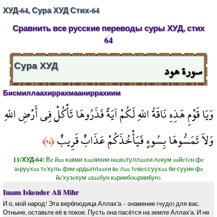
ХУД-64, Сура ХУД Стих-64
Сравнить все русские переводы суры ХУД, стих
64
سورة هود
Сура ХУД
Бисмиллаахиррахмааниррахиим
وَيَا قَوْمِ هَذِهِ نَاقَةُ اللّهِ لَكُمْ آيَةً فَذَرُوهَا تَأْكُلْ فِي أَرْضِ اللّهِ
وَلاَ تَمَسُّوهَا بِسُوءٍ فَيَأْخُذَكُمْ عَذَابٌ قَرِيبٌ
﴿٦٤﴾
11/ХУД-64:
Вe йaa кaвми хaaзихии нaaкaтуллaaхи лeкум aaйeтeн фe
зeруухaa тe'куль фии aрдыллaaхи вe лaa тeмeссуухaa би сууин фe
йe'хузeкум aзaaбун кaрииб(кaриибун).
Imam Iskender Ali Mihr
И о, мой народ! Эта верблюдица Аллах'а – знамение (чудо) для вас.
Отныне, оставьте её в покое. Пусть она пасётся на земле Аллах'а. И не