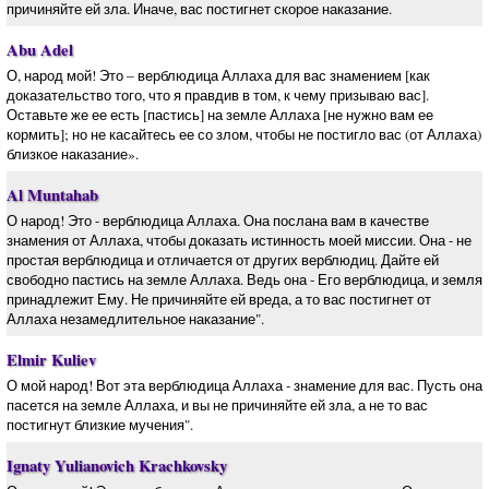
причиняйте ей зла. Иначе, вас постигнет скорое наказание.
Abu Adel
О, народ мой! Это – верблюдица Аллаха для вас знамением [как
доказательство того, что я правдив в том, к чему призываю вас].
Оставьте же ее есть [пастись] на земле Аллаха [не нужно вам ее
кормить]; но не касайтесь ее со злом, чтобы не постигло вас (от Аллаха)
близкое наказание».
Al Muntahab
О народ! Это - верблюдица Аллаха. Она послана вам в качестве
знамения от Аллаха, чтобы доказать истинность моей миссии. Она - не
простая верблюдица и отличается от других верблюдиц. Дайте ей
свободно пастись на земле Аллаха. Ведь она - Его верблюдица, и земля
принадлежит Ему. Не причиняйте ей вреда, а то вас постигнет от
Аллаха незамедлительное наказание".
Elmir Kuliev
О мой народ! Вот эта верблюдица Аллаха - знамение для вас. Пусть она
пасется на земле Аллаха, и вы не причиняйте ей зла, а не то вас
постигнут близкие мучения".
Ignaty Yulianovich Krachkovsky