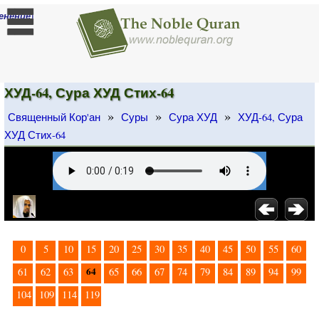
]
енение
ХУД-64, Сура ХУД Стих-64
»
»
»
Священный Кор'ан
Суры
Сура ХУД
ХУД-64, Сура
ХУД Стих-64
0
5
10
15
20
25
30
35
40
45
50
55
60
64
61
62
63
65
66
67
74
79
84
89
94
99
104
109
114
119