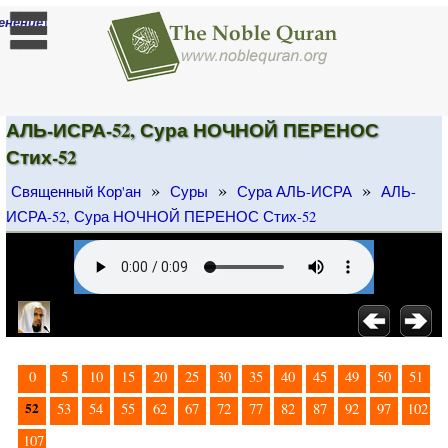
]
енение
АЛЬ-ИСРА-52, Сура НОЧНОЙ ПЕРЕНОС
Стих-52
»
»
»
Священный Кор'ан
Суры
Сура АЛЬ-ИСРА
АЛЬ-
ИСРА-52, Сура НОЧНОЙ ПЕРЕНОС Стих-52
0
5
10
15
20
25
30
35
40
45
49
50
51
52
53
54
55
62
67
72
77
82
87
92
97
102
107