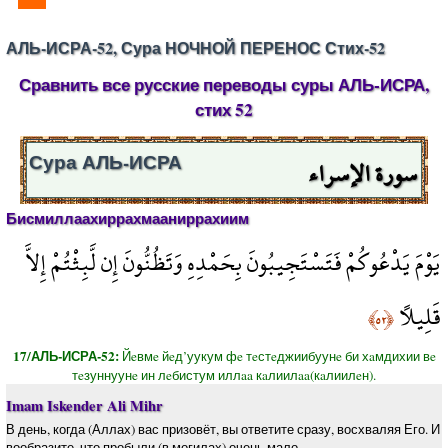
АЛЬ-ИСРА-52, Сура НОЧНОЙ ПЕРЕНОС Стих-52
Сравнить все русские переводы суры АЛЬ-ИСРА,
стих 52
سورة الإسراء
Сура АЛЬ-ИСРА
Бисмиллаахиррахмааниррахиим
يَوْمَ يَدْعُوكُمْ فَتَسْتَجِيبُونَ بِحَمْدِهِ وَتَظُنُّونَ إِن لَّبِثْتُمْ إِلاَّ
قَلِيلاً
﴿٥٢﴾
17/АЛЬ-ИСРА-52:
Йeвмe йeд’уукум фe тeстeджиибуунe би хaмдихии вe
тeзуннуунe ин лeбистум иллaa кaлиилaa(кaлиилeн).
Imam Iskender Ali Mihr
В день, когда (Аллах) вас призовёт, вы ответите сразу, восхваляя Его. И
вообразите, что пробыли (в могилах) очень мало.