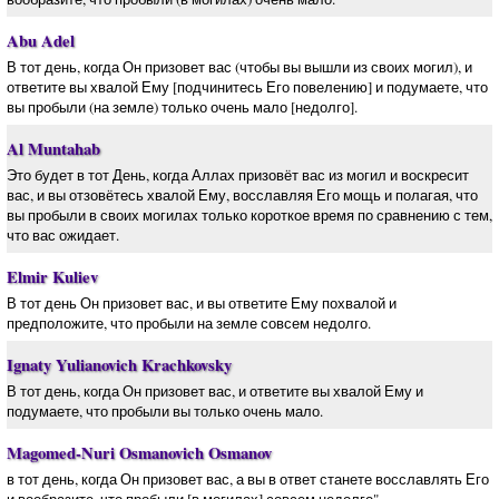
Abu Adel
В тот день, когда Он призовет вас (чтобы вы вышли из своих могил), и
ответите вы хвалой Ему [подчинитесь Его повелению] и подумаете, что
вы пробыли (на земле) только очень мало [недолго].
Al Muntahab
Это будет в тот День, когда Аллах призовёт вас из могил и воскресит
вас, и вы отзовётесь хвалой Ему, восславляя Его мощь и полагая, что
вы пробыли в своих могилах только короткое время по сравнению с тем,
что вас ожидает.
Elmir Kuliev
В тот день Он призовет вас, и вы ответите Ему похвалой и
предположите, что пробыли на земле совсем недолго.
Ignaty Yulianovich Krachkovsky
В тот день, когда Он призовет вас, и ответите вы хвалой Ему и
подумаете, что пробыли вы только очень мало.
Magomed-Nuri Osmanovich Osmanov
в тот день, когда Он призовет вас, а вы в ответ станете восславлять Его