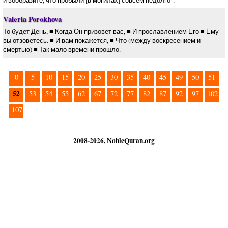
и вообразите, что пробыли [в могилах] совсем недолго".
Valeria Porokhova
То будет День, ■ Когда Он призовет вас, ■ И прославлением Его ■ Ему
вы отзоветесь. ■ И вам покажется, ■ Что (между воскресением и
смертью) ■ Так мало времени прошло.
0
5
10
15
20
25
30
35
40
45
49
50
51
52
53
54
55
62
67
72
77
82
87
92
97
102
107
2008-2026, NobleQuran.org