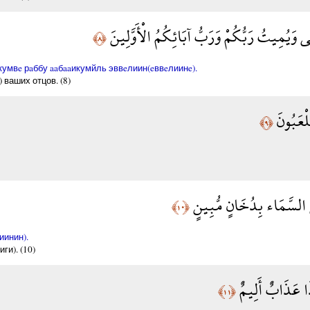
ْيِي وَيُمِيتُ رَبُّكُمْ وَرَبُّ آبَائِكُمُ الْأَوَّلِينَ
﴿٨﴾
кумвe рaббу aaбaaикумйль эввeлиин(eввeлиинe).
 ваших отцов. (8)
ْعَبُونَ
﴿٩﴾
ِي السَّمَاء بِدُخَانٍ مُّبِينٍ
﴿١٠﴾
иинин).
ги). (10)
ا عَذَابٌ أَلِيمٌ
﴿١١﴾