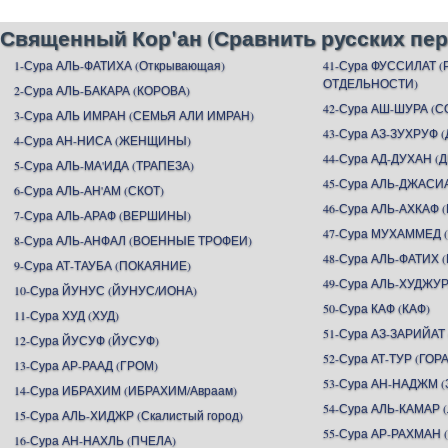
Священный Кор'ан (Сравнить русских пер
1-Сура АЛЬ-ФАТИХА (Открывающая)
41-Сура ФУССИЛАТ 
ОТДЕЛЬНОСТИ)
2-Сура АЛЬ-БАКАРА (КОРОВА)
42-Сура АШ-ШУРА (С
3-Сура АЛЬ ИМРАН (СЕМЬЯ АЛИ ИМРАН)
43-Сура АЗ-ЗУХРУФ
4-Сура АН-НИСА (ЖЕНЩИНЫ)
44-Сура АД-ДУХАН (
5-Сура АЛЬ-МА'ИДА (ТРАПЕЗА)
45-Сура АЛЬ-ДЖАСИ
6-Сура АЛЬ-АН'АМ (СКОТ)
46-Сура АЛЬ-АХКАФ
7-Сура АЛЬ-АРАФ (ВЕРШИНЫ)
47-Сура МУХАММЕД
8-Сура АЛЬ-АНФАЛ (ВОЕННЫЕ ТРОФЕИ)
48-Сура АЛЬ-ФАТИХ 
9-Сура АТ-ТАУБА (ПОКАЯНИЕ)
49-Сура АЛЬ-ХУДЖУР
10-Сура ЙУНУС (ЙУНУС/ИОНА)
50-Сура КАФ (КАФ)
11-Сура ХУД (ХУД)
51-Сура АЗ-ЗАРИЙАТ
12-Сура ЙУСУФ (ЙУСУФ)
52-Сура АТ-ТУР (ГОРА
13-Сура АР-РААД (ГРОМ)
53-Сура АН-НАДЖМ (
14-Сура ИБРАХИМ (ИБРАХИМ/Авраам)
54-Сура АЛЬ-КАМАР 
15-Сура АЛЬ-ХИДЖР (Скалистый город)
55-Сура АР-РАХМА
16-Сура АН-НАХЛЬ (ПЧЕЛА)