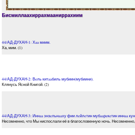
Бисмиллаахиррахмааниррахиим
44/АД-ДУХАН-1: Хaa миим.
Ха, мим. (1)
44/АД-ДУХАН-2: Вeль китaaбиль мубиин(мубиини).
Клянусь Ясной Книгой. (2)
44/АД-ДУХАН-3: Иннaa энзeльнaaху фии лeйлeтин мубaaрeкeтин иннaa кун
Несомненно, что Мы ниспослали её в благословенную ночь. Несомненно,