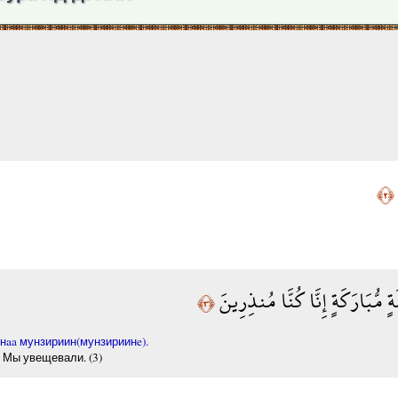
﴿٢﴾
لَةٍ مُّبَارَكَةٍ إِنَّا كُنَّا مُنذِرِينَ
﴿٣﴾
нaa мунзириин(мунзириинe).
 Мы увещевали. (3)