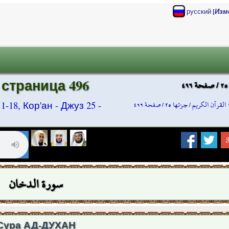
[
русский
Изм
 страница 496
القرآن الكريم / جزئها ٢٥ / صفحة ٤٩٦
18, Кор'ан - Джуз 25 -
سورة الدخان
Сура АД-ДУХАН