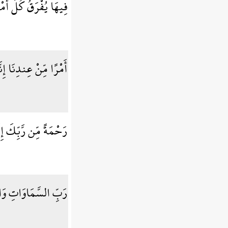
فِيهَا يُفْرَقُ كُلُّ أَ
أَمْرًا مِّنْ عِندِنَا إِن
رَحْمَةً مِّن رَّبِّكَ إِ
رَبِّ السَّمَاوَاتِ وَال