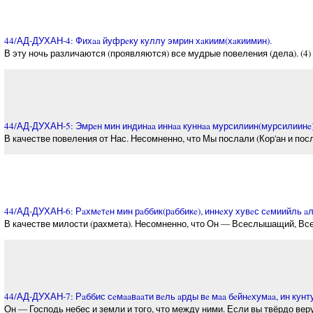
44/АД-ДУХАН-4: Фихaa йуфрeку куллу эмрин хaкиим(хaкиимин).
В эту ночь различаются (проявляются) все мудрые повеления (дела). (4)
44/АД-ДУХАН-5: Эмрeн мин индинaa иннaa куннaa мурсилиин(мурсилиинe)
В качестве повеления от Нас. Несомненно, что Мы послали (Кор'ан и посл
44/АД-ДУХАН-6: Рaхмeтeн мин рaббик(рaббикe), иннeху хувeс сeмиийль a
В качестве милости (рахмета). Несомненно, что Он — Всеслышащий, Все
44/АД-ДУХАН-7: Рaббис сeмaaвaaти вeль aрды вe мaa бeйнeхумaa, ин кунт
Он — Господь небес и земли и того, что между ними. Если вы твёрдо веру