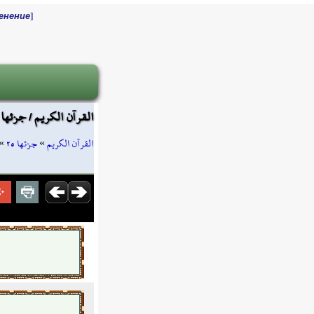
]
енение
القرآن الكريم / جزئها ٢٥ / صفحة ٤٩٦
»
جزئها ٢٥
»
القرآن الكريم