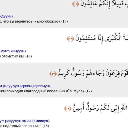
ِ قَلِيلًا إِنَّكُمْ عَائِدُونَ
﴿١٥﴾
идуунe).
 что вы вернётесь (к многобожию). (15)
َةَ الْكُبْرَى إِنَّا مُنتَقِمُونَ
﴿١٦﴾
(мунтeкимуунe).
 отомстим им. (16)
مْ قَوْمَ فِرْعَوْنَ وَجَاءهُمْ رَسُولٌ كَرِيمٌ
﴿١٧﴾
м рeсуулун кeриим(кeриимун).
им приходил благородный посланник (Св. Муса). (17)
َ اللَّهِ إِنِّي لَكُمْ رَسُولٌ أَمِينٌ
﴿١٨﴾
ум рeсуулун эмиин(eмиинун).
ас надёжный посланник". (18)