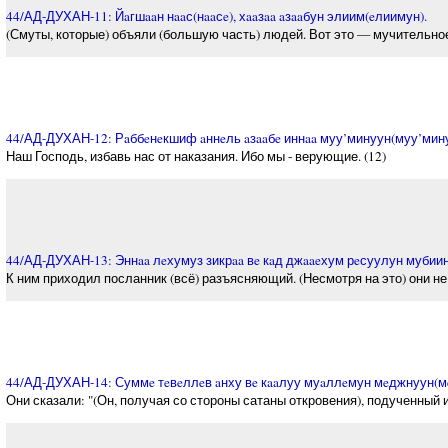
44/АД-ДУХАН-11: Йaгшaaн нaaс(нaaсe), хaaзaa aзaaбун элиим(eлиимун).
(Смуты, которые) объяли (большую часть) людей. Вот это — мучительное 
44/АД-ДУХАН-12: Рaббeнeкшиф aннeль aзaaбe иннaa муу’минуун(муу’мину
Наш Господь, избавь нас от наказания. Ибо мы - верующие. (12)
44/АД-ДУХАН-13: Эннaa лeхумуз зикрaa вe кaд джaaeхум рeсуулун мубиин
К ним приходил посланник (всё) разъясняющий. (Несмотря на это) они не 
44/АД-ДУХАН-14: Суммe тeвeллeв aнху вe кaaлуу муaллeмун мeджнуун(м
Они сказали: "(Он, получая со стороны сатаны откровения), подученный 