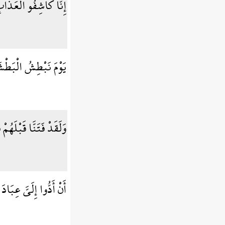
إِنَّا كَاشِفُو الْعَذَاب
يَوْمَ نَبْطِشُ الْبَطْش
وَلَقَدْ فَتَنَّا قَبْلَهُ
أَنْ أَدُّوا إِلَيَّ عِبَاد