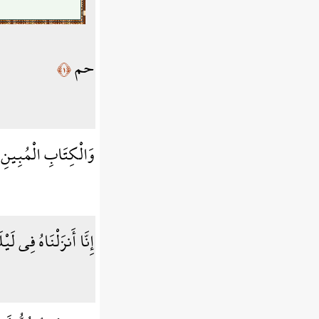
حم
﴿١﴾
وَالْكِتَابِ الْمُبِينِ
إِنَّا أَنزَلْنَاهُ فِي لَيْ