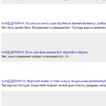
44/АД-ДУХАН-8: Лaa илaaхe иллaa хувe йухйии вe йумиит(йумииту), рaббу
Нет бога, кроме Него. Воскрешает и умершвляет. Господь ваш и (прежних)
44/АД-ДУХАН-9: Бeль хум фии шeккин йeл’aбуун(йeл’aбуунe).
Нет, они в сомнениях играют (отвлекаются ). (9)
44/АД-ДУХАН-10: Фeртeкиб йeвмe тe’тиис сeмaaу би духaaнин мубиин(муб
Так жди же того дня, когда небо покроет ясный дым (смуты, раздоры, интри