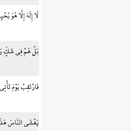
لَا إِلَهَ إِلَّا هُوَ يُح
بَلْ هُمْ فِي شَكٍّ يَل
فَارْتَقِبْ يَوْمَ تَأْت
يَغْشَى النَّاسَ هَذَ