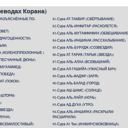
еводах Корана)
(РАЗЪЯСНЁННЫЕ ПО-
81-Сура АТ-ТАКВИР (СВЁРТЫВАНИЕ)
82-Сура АЛЬ-ИНФИТАР (РАСКОЛЕТСЯ)
ОВЕТ)
83-Сура АЛЬ-МУТАФФИФИН (ОБВЕШИВАНИЕ
 (ДРАГОЦЕННОСТИ)
84-Сура АЛЬ-ИНШИКАК (РАССКАЛЫВАНИЕ)
ДЫМ)
85-Сура АЛЬ-БУРУДЖ (СОЗВЕЗДИЯ)
А (КОЛЕНОПРЕКЛОННЫЕ )
86-Сура АТ-ТАРИК (ТАРЫК (ЗВЕЗДА))
 (ПЕСЧАННЫЕ ДЮНЫ)
87-Сура АЛЬ-АЛАА (ВСЕВЫШНИЙ)
 (МУХАММЕД)
88-Сура АЛ-ГАШИЙА (УЖАСНЫЙ БИЧ)
(ПОБЕДА)
89-Сура АЛь-ФАДЖР (ЗАРЯ)
АТ (ПОКОИ)
90-Сура АЛь-БАЛАД (ГОРОД)
91-Сура АШ-ШАМС (СОЛНЦЕ)
 (ШТОРМ)
92-Сура АЛь-ЛАЙЛ (НОЧЬ)
)
93-Сура АД-ДУХА (УТРО)
ЗВЕЗДА)
94-Сура АЛЬ-ИНШИРАХ (РАСКРЫЛИ/
(ЛУНА)
РАСШИРИЛИ)
Н (ВСЕМИЛОСТИВЫЙ)
95-Сура Ат Тин (ИНЖИР/СМОКОВНИЦА)