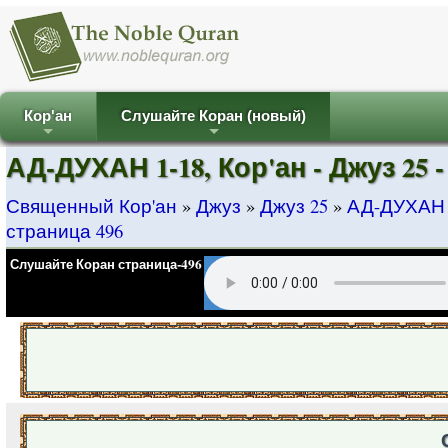
Кор'ан
Слушайте Коран (новый)
+
+
АД-ДУХАН 1-18, Кор'ан - Джуз 25 -
Священный Кор'ан
»
Джуз
»
Джуз 25
»
АД-ДУХАН 1-
страница 496
Слушайте Коран страница-496