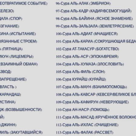
(НЕОТВРАТИМОЕ СОБЫТИЕ)
96-Сура АЛЬ-АЛАК (ЭМБРИОН)
ЖЕЛЕЗО)
97-Сура АЛЬ-КАДР (КАДИР/ВСЕМОГУЩИЙ)
ДАЛА (СПОР)
98-Сура АЛЬ-БАЙИНА (ЯСНОЕ ЗНАМЕНИЕ)
(ИЗГНАНИЕ)
99-Сура АЛЬ-ЗАЛЬЗАЛА (ЗЕМЛЕТРЯСЕНИЕ)
АХИНА (ИСПЫТАНИЕ)
100-Сура АЛЬ-АДИАТ (МЧАЩИЕСЯ)
СВЯЗАННЫЕ СТРОЕМ)
101-Сура АЛЬ-КАРИА (СОКРУШАЮЩАЯ БЕДА
А (ПЯТНИЦА)
102-Сура АТ-ТАКАСУР (БОГАТСТВО)
ИКУН (ЛИЦЕМЕРЫ)
103-Сура АЛЬ-АСР (ЭПОХА/ВРЕМЯ)
Н (ВЗАИМНЫЙ ОБМАН)
104-Сура АЛЬ-ХУМАЗА (ЗЛОСЛОВИТЬ)
АЗВОД)
105-Сура АЛЬ-ФИЛЬ (СЛОН)
 (ЗАПРЕЩЕНИЕ)
106-Сура КУРАЙШ (КУРАЙШ)
(ВЛАСТЬ )
107-Сура АЛЬ-МАУН (ВЗАИМОПОМОЩЬ)
(КАРАНДАШ)
108-Сура АЛЬ-КАВСАР (КЕВСЕР/ВЕЛИКОЕ БЛ
(ИСТИНА)
109-Сура АЛЬ-КАФИРУН (НЕВЕРУЮЩИЕ)
ИДЖ (ВОЗВЫШЕННОСТИ)
110-Сура АН-НАСР (ПОМОЩЬ)
ОЙ)
111-Сура АЛЬ-МАСАД (КРУЧЁННОЕ ВОЛОКН
 (ДЖИНН)
112-Сура АЛЬ-ИХЛАС (ОЧИЩЕНИЕ)
ММИЛЬ (ЗАКУТАВШИЙСЯ)
113-Сура АЛЬ-ФАЛАК (РАССВЕТ)