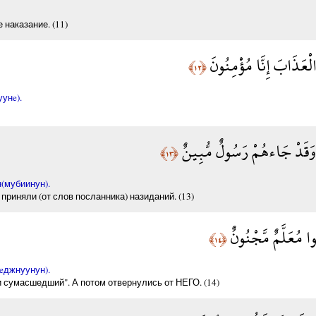
наказание. (11)
لْعَذَابَ إِنَّا مُؤْمِنُونَ
﴿١٢﴾
унe).
 وَقَدْ جَاءهُمْ رَسُولٌ مُّبِينٌ
﴿١٣﴾
(мубиинун).
приняли (от слов посланника) назиданий. (13)
الُوا مُعَلَّمٌ مَّجْنُونٌ
﴿١٤﴾
eджнуунун).
и сумасшедший". А потом отвернулись от НЕГО. (14)