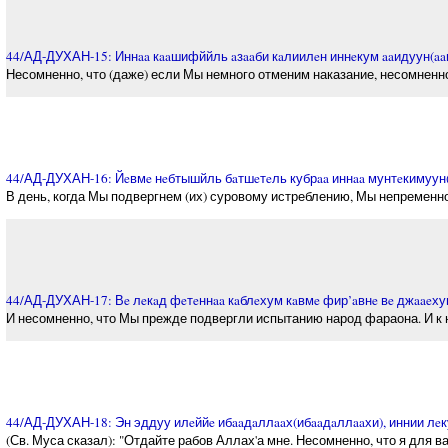
44/АД-ДУХАН-15: Иннaa кaaшифййль aзaaби кaлиилeн иннeкум aaидуун(aa
Несомненно, что (даже) если Мы немного отменим наказание, несомненно,
44/АД-ДУХАН-16: Йeвмe нeбтышйль бaтшeтeль кубрaa иннaa мунтeкимуун
В день, когда Мы подвергнем (их) суровому истреблению, Мы непременно
44/АД-ДУХАН-17: Вe лeкaд фeтeннaa кaблeхум кaвмe фир’aвнe вe джaaeху
И несомненно, что Мы прежде подвергли испытанию народ фараона. И к н
44/АД-ДУХАН-18: Эн эддуу илeййe ибaaдaллaaх(ибaaдaллaaхи), иннии лeк
(Св. Муса сказал): "Отдайте рабов Аллах'а мне. Несомненно, что я для в