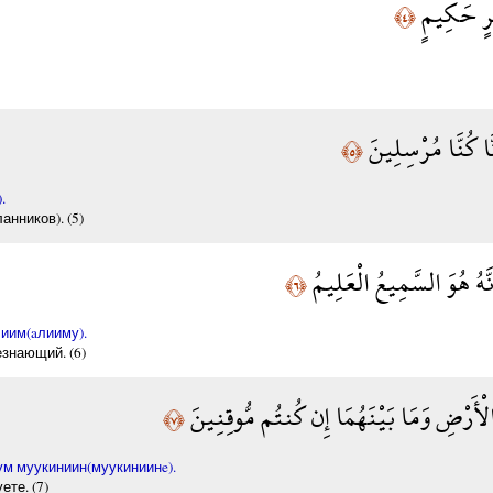
مْرٍ حَكِيمٍ
﴿٤﴾
َّا كُنَّا مُرْسِلِينَ
﴿٥﴾
.
анников). (5)
نَّهُ هُوَ السَّمِيعُ الْعَلِيمُ
﴿٦﴾
лиим(aлииму).
знающий. (6)
ْأَرْضِ وَمَا بَيْنَهُمَا إِن كُنتُم مُّوقِنِينَ
﴿٧﴾
ум муукиниин(муукиниинe).
ете. (7)