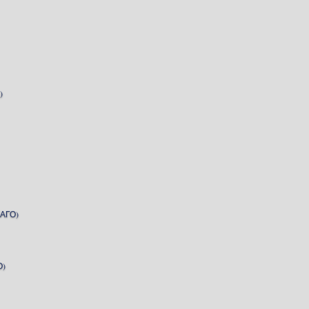
)
АГО)
О)