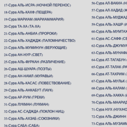
56-Сура АЛ-ВАКИА 
17-Сура АЛЬ-ИСРА (НОЧНОЙ ПЕРЕНОС)
57-Сура АЛ-ХАДИД (
18-Сура АЛЬ-КАХФ (ПЕЩЕРА)
58-Сура АЛЬ-МУДЖА
19-Сура МАРИАМ (МАРИАМ/МАРИЯ)
59-Сура АЛЬ-ХАШР 
20-Сура ТА-ХА (ТА-ХА)
60-Сура АЛЬ-МУМТ
21-Сура АЛЬ-АНБИА (ПРОРОКИ)
61-Сура АС-САФФ (
22-Сура АЛЬ-ХАДЖДЖ (ПАЛОМНИЧЕСТВО)
62-Сура АЛЬ-ДЖУМУ
23-Сура АЛЬ-МУМИНУН (ВЕРУЮЩИЕ)
63-Сура АЛЬ-МУНАФ
24-Сура АН-НУР (СВЕТ)
64-Сура АТ-ТАГАБУ
25-Сура АЛЬ-ФУРКАН (РАЗЛИЧЕНИЕ)
65-Сура АТ-ТАЛАК (Р
26-Сура АШ-ШУАРА (ПОЭТЫ)
66-Сура АТ-ТАХРИМ
27-Сура АН-НАМЛ (МУРАВЬИ)
67-Сура АЛЬ-МУЛЬК 
28-Сура АЛЬ-КАСАС (ПОВЕСТВОВАНИЕ)
68-Сура АЛЬ-КАЛАМ 
29-Сура АЛЬ-АНКАБУТ (ПАУК)
69-Сура АЛЬ-ХАККА 
30-Сура АР-РУМ (ГРЕКИ)
70-Сура АЛЬ-МААР
31-Сура ЛУКМАН (ЛУКМАН)
71-Сура НУХ (НУХ/Н
32-Сура АС-САДЖДА (ПОКЛОН НИЦ)
72-Сура АЛЬ-ДЖИНН
33-Сура АЛЬ-АХЗАБ (СОЮЗНИКИ)
73-Сура АЛЬ-МУЗА
34-Сура САБА (САБА)