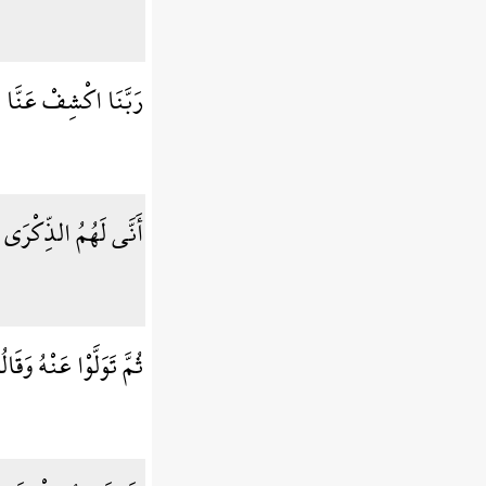
رَبَّنَا اكْشِفْ عَنَّا ا
أَنَّى لَهُمُ الذِّكْرَى
ثُمَّ تَوَلَّوْا عَنْهُ وَقَ