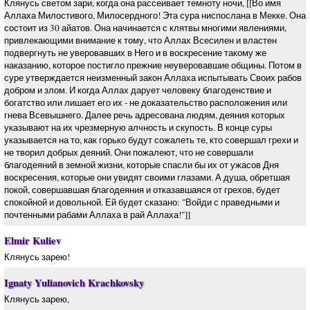
Клянусь светом зари, когда она рассеивает темноту ночи, [[Во имя
Аллаха Милостивого, Милосердного! Эта сура ниспослана в Мекке. Она
состоит из 30 айатов. Она начинается с клятвы многими явлениями,
привлекающими внимание к тому, что Аллах Всесилен и властен
подвергнуть не уверовавших в Него и в воскресение такому же
наказанию, которое постигло прежние неуверовавшие общины. Потом в
суре утверждается неизменный закон Аллаха испытывать Своих рабов
добром и злом. И когда Аллах дарует человеку благоденствие и
богатство или лишает его их - не доказательство расположения или
гнева Всевышнего. Далее речь адресована людям, деяния которых
указывают на их чрезмерную алчность и скупость. В конце суры
указывается на то, как горько будут сожалеть те, кто совершал грехи и
не творил добрых деяний. Они пожалеют, что не совершали
благодеяний в земной жизни, которые спасли бы их от ужасов Дня
воскресения, которые они увидят своими глазами. А душа, обретшая
покой, совершавшая благодеяния и отказавшаяся от грехов, будет
спокойной и довольной. Ей будет сказано: "Войди с праведными и
почтенными рабами Аллаха в рай Аллаха!"]]
Elmir Kuliev
Клянусь зарею!
Ignaty Yulianovich Krachkovsky
Клянусь зарею,