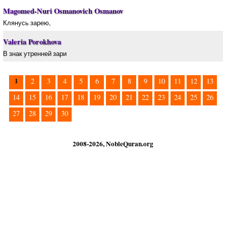
Magomed-Nuri Osmanovich Osmanov
Клянусь зарею,
Valeria Porokhova
В знак утренней зари
1
2
3
4
5
6
7
8
9
10
11
12
13
14
15
16
17
18
19
20
21
22
23
24
25
26
27
28
29
30
2008-2026, NobleQuran.org