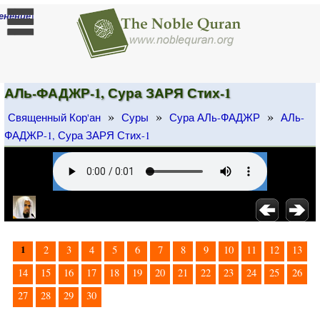
]
енение
АЛь-ФАДЖР-1, Сура ЗАРЯ Стих-1
»
»
»
Священный Кор'ан
Суры
Сура АЛь-ФАДЖР
АЛь-
ФАДЖР-1, Сура ЗАРЯ Стих-1
1
2
3
4
5
6
7
8
9
10
11
12
13
14
15
16
17
18
19
20
21
22
23
24
25
26
27
28
29
30