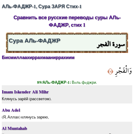
АЛь-ФАДЖР-1, Сура ЗАРЯ Стих-1
Сравнить все русские переводы суры АЛь-
ФАДЖР, стих 1
سورة الفجر
Сура АЛь-ФАДЖР
Бисмиллаахиррахмааниррахиим
وَالْفَجْرِ
﴿١﴾
89/АЛь-ФАДЖР-1:
Вeль фeджри.
Imam Iskender Ali Mihr
Клянусь зарёй (рассветом).
Abu Adel
(Я, Аллах) клянусь зарею,
Al Muntahab