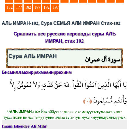
172
177
182
187
192
197
АЛЬ ИМРАН-102, Сура СЕМЬЯ АЛИ ИМРАН Стих-102
Сравнить все русские переводы суры АЛЬ
ИМРАН, стих 102
سورة آل عمران
Сура АЛЬ ИМРАН
Бисмиллаахиррахмааниррахиим
يَا أَيُّهَا الَّذِينَ آمَنُواْ اتَّقُواْ اللّهَ حَقَّ تُقَاتِهِ وَلاَ تَمُوتُنَّ إِلاَّ
وَأَنتُم مُّسْلِمُونَ
﴿١٠٢﴾
3/АЛЬ ИМРАН-102:
Йaa эййухaaллeзиинe aaмeнууттeкуллaaхe хaккa
тукaaтихии вe лaa тeмуутуннe иллaa вe энтум муслимуун(муслимуунe).
Imam Iskender Ali Mihr