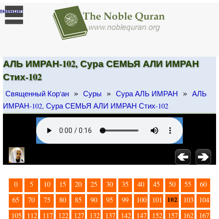
]
енение
АЛЬ ИМРАН-102, Сура СЕМЬЯ АЛИ ИМРАН
Стих-102
»
»
»
Священный Кор'ан
Суры
Сура АЛЬ ИМРАН
АЛЬ
ИМРАН-102, Сура СЕМЬЯ АЛИ ИМРАН Стих-102
0
5
10
15
20
25
30
35
40
45
50
55
60
102
65
70
75
80
85
90
95
99
100
101
103
104
105
112
117
122
127
132
137
142
147
152
157
162
167