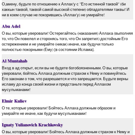
О,амену, будьте по отношению к Аллах'у с "Его истинной таквой" (би
хаккын таквой, таквой самой высокой степени) обладателями таквы! И
ни в коем случае не покорившись (Аллах'у) не умирайте!
Abu Adel
О вы, которые уверовали! Остерегайтесь (наказания) Аллаха (выполняя
то, что Он повелел и сторонясь того, что Он запретил) достойным Его
остережением и не умирайте (никак) иначе, как будучи только
полностью покорными (Ему) [в состоянии Ислама].
Al Muntahab
Вход в ад открыт, если вы не будете богобоязненными. О вы, которые
уверовали, бойтесь Аллаха должным страхом к Нему и повинуйтесь
Его законам о том, что разрешается и что запрещается. Будьте верны
исламу до конца своей жизни и предстаньте перед Аллахом
мусульманами!
Elmir Kuliev
О те, которые уверовали! Бойтесь Аллаха должным образом и
умирайте не иначе, как будучи мусульманами!
Ignaty Yulianovich Krachkovsky
О вы, которые уверовали! Бойтесь Аллаха должным страхом к Нему и