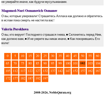
не умирайте иначе, как будучи мусульманами.
Magomed-Nuri Osmanovich Osmanov
О вы, которые уверовали! Страшитесь Аллаха как должно и обратитесь
в ислам пока смерть не настигла вас!
Valeria Porokhova
О вы, кто верует! Господнего страшася гнева, ■ Склонитесь перед Ним,
как должно вам, ■ И не умрите вы никак иначе, ■ Как покорившись Его
воле!
0
5
10
15
20
25
30
35
40
45
50
55
60
102
65
70
75
80
85
90
95
99
100
101
103
104
105
112
117
122
127
132
137
142
147
152
157
162
167
172
177
182
187
192
197
2008-2026, NobleQuran.org