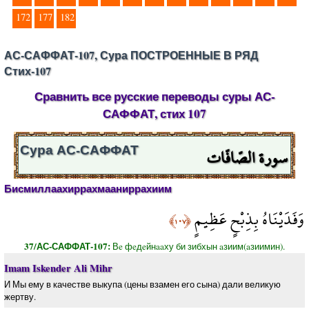
172
177
182
АС-САФФАТ-107, Сура ПОСТРОЕННЫЕ В РЯД
Стих-107
Сравнить все русские переводы суры АС-
САФФАТ, стих 107
سورة الصّافّات
Сура АС-САФФАТ
Бисмиллаахиррахмааниррахиим
وَفَدَيْنَاهُ بِذِبْحٍ عَظِيمٍ
﴿١٠٧﴾
37/АС-САФФАТ-107:
Вe фeдeйнaaху би зибхын aзиим(aзиимин).
Imam Iskender Ali Mihr
И Мы ему в качестве выкупа (цены взамен его сына) дали великую
жертву.