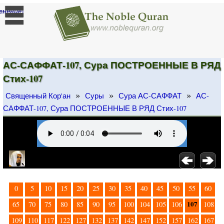
]
енение
АС-САФФАТ-107, Сура ПОСТРОЕННЫЕ В РЯД
Стих-107
»
»
»
Священный Кор'ан
Суры
Сура АС-САФФАТ
АС-
САФФАТ-107, Сура ПОСТРОЕННЫЕ В РЯД Стих-107
0
5
10
15
20
25
30
35
40
45
50
55
60
107
65
70
75
80
85
90
95
100
104
105
106
108
109
110
117
122
127
132
137
142
147
152
157
162
167