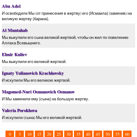
Abu Adel
И освободили Мы (от принесения в жертву) его [Исмаила] (заменив) на
великую жертву [барана].
Al Muntahab
Мы выкупили его сына великой жертвой, чтобы он жил по повелению
Аллаха Всевышнего.
Elmir Kuliev
Мы выкупили его великой жертвой.
Ignaty Yulianovich Krachkovsky
И искупили Мы его великою жертвой.
Magomed-Nuri Osmanovich Osmanov
И Мы заменили ему [сына] на большую жертву.
Valeria Porokhova
И искупили (сына) Мы его великой жертвой.
0
5
10
15
20
25
30
35
40
45
50
55
60