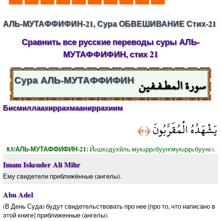
АЛЬ-МУТАФФИФИН-21, Сура ОБВЕШИВАНИЕ Стих-21
Сравнить все русские переводы суры АЛЬ-
МУТАФФИФИН, стих 21
سورة المطـفـفين
Сура АЛЬ-МУТАФФИФИН
Бисмиллаахиррахмааниррахиим
يَشْهَدُهُ الْمُقَرَّبُونَ
﴿٢١﴾
83/АЛЬ-МУТАФФИФИН-21:
Йeшхeдухйль мукaррeбуун(мукaррeбуунe).
Imam Iskender Ali Mihr
Ему свидетели приближённые (ангелы).
Abu Adel
(В День Суда) будут свидетельствовать про нее [про то, что написано в
этой книге] приближенные (ангелы).