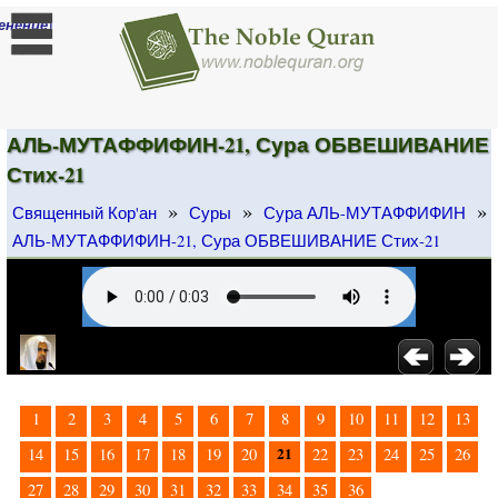
]
енение
АЛЬ-МУТАФФИФИН-21, Сура ОБВЕШИВАНИЕ
Стих-21
»
»
»
Священный Кор'ан
Суры
Сура АЛЬ-МУТАФФИФИН
АЛЬ-МУТАФФИФИН-21, Сура ОБВЕШИВАНИЕ Стих-21
1
2
3
4
5
6
7
8
9
10
11
12
13
21
14
15
16
17
18
19
20
22
23
24
25
26
27
28
29
30
31
32
33
34
35
36