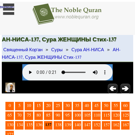
]
енение
АН-НИСА-137, Сура ЖЕНЩИНЫ Стих-137
»
»
»
Священный Кор'ан
Суры
Сура АН-НИСА
АН-
НИСА-137, Сура ЖЕНЩИНЫ Стих-137
0
5
10
15
20
25
30
35
40
45
50
55
60
65
70
75
80
85
90
95
100
105
110
115
120
125
137
130
134
135
136
138
139
140
147
152
157
162
167
172