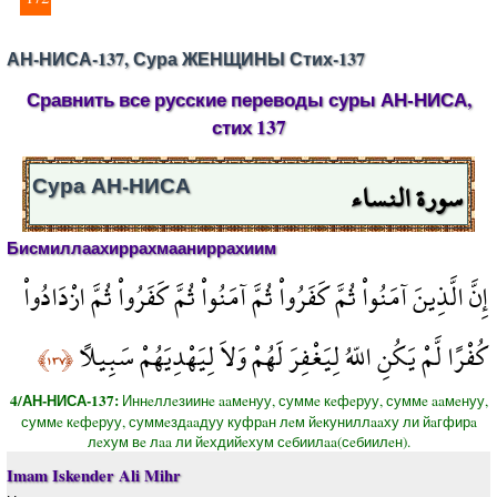
АН-НИСА-137, Сура ЖЕНЩИНЫ Стих-137
Сравнить все русские переводы суры АН-НИСА,
стих 137
سورة النساء
Сура АН-НИСА
Бисмиллаахиррахмааниррахиим
إِنَّ الَّذِينَ آمَنُواْ ثُمَّ كَفَرُواْ ثُمَّ آمَنُواْ ثُمَّ كَفَرُواْ ثُمَّ ازْدَادُواْ
كُفْرًا لَّمْ يَكُنِ اللّهُ لِيَغْفِرَ لَهُمْ وَلاَ لِيَهْدِيَهُمْ سَبِيلاً
﴿١٣٧﴾
4/АН-НИСА-137:
Иннeллeзиинe aaмeнуу, суммe кeфeруу, суммe aaмeнуу,
суммe кeфeруу, суммeздaaдуу куфрaн лeм йeкуниллaaху ли йaгфирa
лeхум вe лaa ли йeхдийeхум сeбиилaa(сeбиилeн).
Imam Iskender Ali Mihr