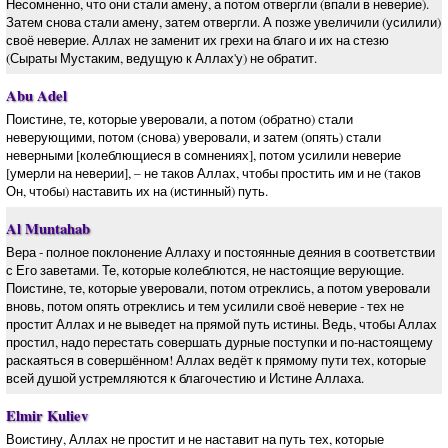
Несомненно, что они стали амену, а потом отвергли (впали в неверие).
Затем снова стали амену, затем отвергли. А позже увеличили (усилили)
своё неверие. Аллах не заменит их грехи на благо и их на стезю
(Сыраты Мустаким, ведущую к Аллах'у) не обратит.
Abu Adel
Поистине, те, которые уверовали, а потом (обратно) стали
неверующими, потом (снова) уверовали, и затем (опять) стали
неверными [колеблющиеся в сомнениях], потом усилили неверие
[умерли на неверии], – не таков Аллах, чтобы простить им и не (таков
Он, чтобы) наставить их на (истинный) путь.
Al Muntahab
Вера - полное поклонение Аллаху и постоянные деяния в соответствии
с Его заветами. Те, которые колеблются, не настоящие верующие.
Поистине, те, которые уверовали, потом отреклись, а потом уверовали
вновь, потом опять отреклись и тем усилили своё неверие - тех не
простит Аллах и не выведет на прямой путь истины. Ведь, чтобы Аллах
простил, надо перестать совершать дурные поступки и по-настоящему
раскаяться в совершённом! Аллах ведёт к прямому пути тех, которые
всей душой устремляются к благочестию и Истине Аллаха.
Elmir Kuliev
Воистину, Аллах не простит и не наставит на путь тех, которые