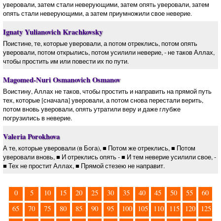
уверовали, затем стали неверующими, затем опять уверовали, затем
опять стали неверующими, а затем приумножили свое неверие.
Ignaty Yulianovich Krachkovsky
Поистине, те, которые уверовали, а потом отреклись, потом опять
уверовали, потом открылись, потом усилили неверие, - не таков Аллах,
чтобы простить им или повести их по пути.
Magomed-Nuri Osmanovich Osmanov
Воистину, Аллах не таков, чтобы простить и направить на прямой путь
тех, которые [сначала] уверовали, а потом снова перестали верить,
потом вновь уверовали, опять утратили веру и даже глубже
погрузились в неверие.
Valeria Porokhova
А те, которые уверовали (в Бога), ■ Потом же отреклись, ■ Потом
уверовали вновь, ■ И отреклись опять - ■ И тем неверие усилили свое, -
■ Тех не простит Аллах, ■ Прямой стезею не направит.
0
5
10
15
20
25
30
35
40
45
50
55
60
65
70
75
80
85
90
95
100
105
110
115
120
125