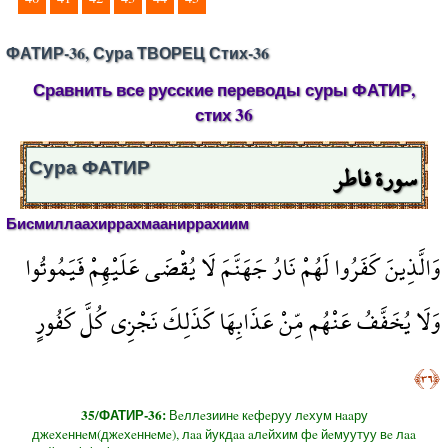
ФАТИР-36, Сура ТВОРЕЦ Стих-36
Сравнить все русские переводы суры ФАТИР,
стих 36
سورة فاطر
Сура ФАТИР
Бисмиллаахиррахмааниррахиим
وَالَّذِينَ كَفَرُوا لَهُمْ نَارُ جَهَنَّمَ لَا يُقْضَى عَلَيْهِمْ فَيَمُوتُوا
وَلَا يُخَفَّفُ عَنْهُم مِّنْ عَذَابِهَا كَذَلِكَ نَجْزِي كُلَّ كَفُورٍ
﴿٣٦﴾
35/ФАТИР-36:
Вeллeзиинe кeфeруу лeхум нaaру
джeхeннeм(джeхeннeмe), лaa йукдaa aлeйхим фe йeмуутуу вe лaa