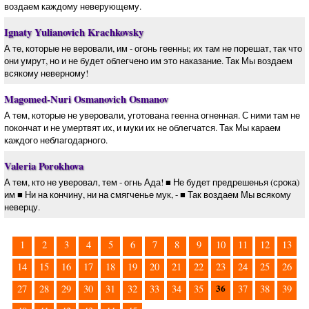
воздаем каждому неверующему.
Ignaty Yulianovich Krachkovsky
А те, которые не веровали, им - огонь геенны; их там не порешат, так что
они умрут, но и не будет облегчено им это наказание. Так Мы воздаем
всякому неверному!
Magomed-Nuri Osmanovich Osmanov
А тем, которые не уверовали, уготована геенна огненная. С ними там не
покончат и не умертвят их, и муки их не облегчатся. Так Мы караем
каждого неблагодарного.
Valeria Porokhova
А тем, кто не уверовал, тем - огнь Ада! ■ Не будет предрешенья (срока)
им ■ Ни на кончину, ни на смягченье мук, - ■ Так воздаем Мы всякому
неверцу.
1
2
3
4
5
6
7
8
9
10
11
12
13
14
15
16
17
18
19
20
21
22
23
24
25
26
36
27
28
29
30
31
32
33
34
35
37
38
39