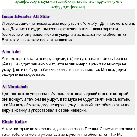
йухaффeфу aнхум мин aзaaбихaa, кeзaaликe нeджзии куллe
кeфуур(кeфуурин).
Imam Iskender Ali Mihr
И отрекающие (не пожелавшие вернуться к Аллах'у). Для них есть огонь
ада. Для них не будет вынесено решение, чтобы таким образом,
(согласно этому решению) они умерли и их наказание не облегчится.
Вот так Мы накажем всех отрицающих.
Abu Adel
А те, которые стали неверующими, (то) им (уготован) – огонь Геенны
[Ада]. Не будет решено о них, чтобы они умерли [они там никогда не
умрут], но и не будет облегчено им это наказание. Так Мы воздадим
каждому неверующему!
Al Muntahab
Для тех, кто не уверовал в Аллаха, уготован адский огонь, в который
они войдут, и там они не умрут, и их мука не будет смягчена смертью.
Так Мы воздаём каждому неверующему, который настойчиво отрицал
веру в истину и упорствовал в своём неверии.
Elmir Kuliev
А тем, которые не уверовали, уготован огонь Геенны. С ними не покончат
так, чтобы они могли умереть, и их мучения не облегчатся. Так Мы