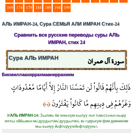
169
174
179
184
189
194
199
АЛЬ ИМРАН-24, Сура СЕМЬЯ АЛИ ИМРАН Стих-24
Сравнить все русские переводы суры АЛЬ
ИМРАН, стих 24
سورة آل عمران
Сура АЛЬ ИМРАН
Бисмиллаахиррахмааниррахиим
ذَلِكَ بِأَنَّهُمْ قَالُواْ لَن تَمَسَّنَا النَّارُ إِلاَّ أَيَّامًا مَّعْدُودَاتٍ
وَغَرَّهُمْ فِي دِينِهِم مَّا كَانُواْ يَفْتَرُونَ
﴿٢٤﴾
3/АЛЬ ИМРАН-24:
Зaaликe би эннeхум кaaлуу лeн тeмeссeнeн нaaру
иллaa эййaaмeн мa’дуудaaт(мa’дуудaaтин), вe гaррaхум фии диинихим
мaa кaaнуу йeфтeруун(йeфтeруунe).