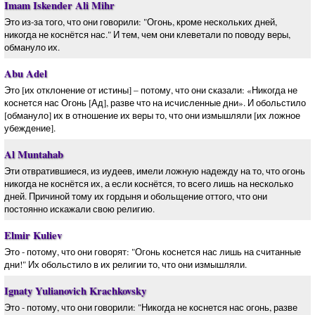
Imam Iskender Ali Mihr
Это из-за того, что они говорили: "Огонь, кроме нескольких дней,
никогда не коснётся нас." И тем, чем они клеветали по поводу веры,
обмануло их.
Abu Adel
Это [их отклонение от истины] – потому, что они сказали: «Никогда не
коснется нас Огонь [Ад], разве что на исчисленные дни». И обольстило
[обмануло] их в отношение их веры то, что они измышляли [их ложное
убеждение].
Al Muntahab
Эти отвратившиеся, из иудеев, имели ложную надежду на то, что огонь
никогда не коснётся их, а если коснётся, то всего лишь на несколько
дней. Причиной тому их гордыня и обольщение оттого, что они
постоянно искажали свою религию.
Elmir Kuliev
Это - потому, что они говорят: "Огонь коснется нас лишь на считанные
дни!" Их обольстило в их религии то, что они измышляли.
Ignaty Yulianovich Krachkovsky
Это - потому, что они говорили: "Никогда не коснется нас огонь, разве