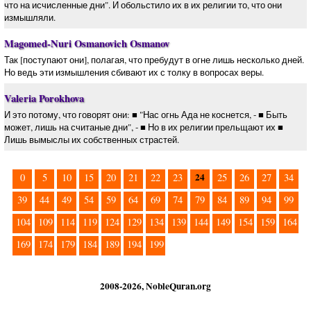
что на исчисленные дни". И обольстило их в их религии то, что они
измышляли.
Magomed-Nuri Osmanovich Osmanov
Так [поступают они], полагая, что пребудут в огне лишь несколько дней.
Но ведь эти измышления сбивают их с толку в вопросах веры.
Valeria Porokhova
И это потому, что говорят они: ■ "Нас огнь Ада не коснется, - ■ Быть
может, лишь на считаные дни", - ■ Но в их религии прельщают их ■
Лишь вымыслы их собственных страстей.
24
0
5
10
15
20
21
22
23
25
26
27
34
39
44
49
54
59
64
69
74
79
84
89
94
99
104
109
114
119
124
129
134
139
144
149
154
159
164
169
174
179
184
189
194
199
2008-2026, NobleQuran.org