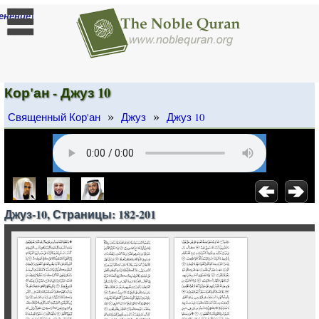
]
енение
Кор'ан - Джуз 10
»
»
Священный Кор'ан
Джуз
Джуз 10
Джуз-10, Страницы: 182-201