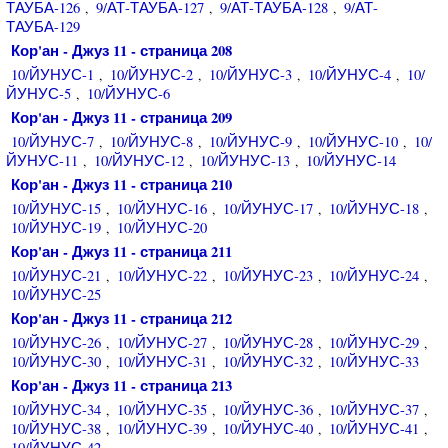
ТАУБА-126
9/АТ-ТАУБА-127
9/АТ-ТАУБА-128
9/АТ-
,
,
,
ТАУБА-129
Кор'ан - Джуз 11 - страница 208
10/ЙУНУС-1
10/ЙУНУС-2
10/ЙУНУС-3
10/ЙУНУС-4
10/
,
,
,
,
ЙУНУС-5
10/ЙУНУС-6
,
Кор'ан - Джуз 11 - страница 209
10/ЙУНУС-7
10/ЙУНУС-8
10/ЙУНУС-9
10/ЙУНУС-10
10/
,
,
,
,
ЙУНУС-11
10/ЙУНУС-12
10/ЙУНУС-13
10/ЙУНУС-14
,
,
,
Кор'ан - Джуз 11 - страница 210
10/ЙУНУС-15
10/ЙУНУС-16
10/ЙУНУС-17
10/ЙУНУС-18
,
,
,
,
10/ЙУНУС-19
10/ЙУНУС-20
,
Кор'ан - Джуз 11 - страница 211
10/ЙУНУС-21
10/ЙУНУС-22
10/ЙУНУС-23
10/ЙУНУС-24
,
,
,
,
10/ЙУНУС-25
Кор'ан - Джуз 11 - страница 212
10/ЙУНУС-26
10/ЙУНУС-27
10/ЙУНУС-28
10/ЙУНУС-29
,
,
,
,
10/ЙУНУС-30
10/ЙУНУС-31
10/ЙУНУС-32
10/ЙУНУС-33
,
,
,
Кор'ан - Джуз 11 - страница 213
10/ЙУНУС-34
10/ЙУНУС-35
10/ЙУНУС-36
10/ЙУНУС-37
,
,
,
,
10/ЙУНУС-38
10/ЙУНУС-39
10/ЙУНУС-40
10/ЙУНУС-41
,
,
,
,
10/ЙУНУС-42