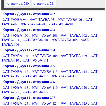
страница-220
страница-221
Кор'ан - Джуз 11 - страница 202
9/АТ-ТАУБА-94
9/АТ-ТАУБА-95
9/АТ-ТАУБА-96
9/АТ-
,
,
,
ТАУБА-97
9/АТ-ТАУБА-98
9/АТ-ТАУБА-99
,
,
Кор'ан - Джуз 11 - страница 203
9/АТ-ТАУБА-100
9/АТ-ТАУБА-101
9/АТ-ТАУБА-102
9/АТ-
,
,
,
ТАУБА-103
9/АТ-ТАУБА-104
9/АТ-ТАУБА-105
9/АТ-
,
,
,
ТАУБА-106
Кор'ан - Джуз 11 - страница 204
9/АТ-ТАУБА-107
9/АТ-ТАУБА-108
9/АТ-ТАУБА-109
9/АТ-
,
,
,
ТАУБА-110
9/АТ-ТАУБА-111
,
Кор'ан - Джуз 11 - страница 205
9/АТ-ТАУБА-112
9/АТ-ТАУБА-113
9/АТ-ТАУБА-114
9/АТ-
,
,
,
ТАУБА-115
9/АТ-ТАУБА-116
9/АТ-ТАУБА-117
,
,
Кор'ан - Джуз 11 - страница 206
9/АТ-ТАУБА-118
9/АТ-ТАУБА-119
9/АТ-ТАУБА-120
9/АТ-
,
,
,
ТАУБА-121
9/АТ-ТАУБА-122
,
Кор'ан - Джуз 11 - страница 207
9/АТ-ТАУБА-123
9/АТ-ТАУБА-124
9/АТ-ТАУБА-125
9/АТ-
,
,
,