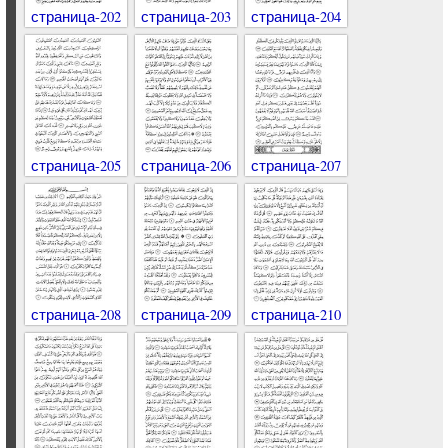
страница-202
страница-203
страница-204
страница-205
страница-206
страница-207
страница-208
страница-209
страница-210