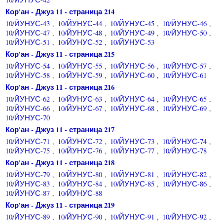
Кор'ан - Джуз 11 - страница 214
10/ЙУНУС-43
10/ЙУНУС-44
10/ЙУНУС-45
10/ЙУНУС-46
,
,
,
,
10/ЙУНУС-47
10/ЙУНУС-48
10/ЙУНУС-49
10/ЙУНУС-50
,
,
,
,
10/ЙУНУС-51
10/ЙУНУС-52
10/ЙУНУС-53
,
,
Кор'ан - Джуз 11 - страница 215
10/ЙУНУС-54
10/ЙУНУС-55
10/ЙУНУС-56
10/ЙУНУС-57
,
,
,
,
10/ЙУНУС-58
10/ЙУНУС-59
10/ЙУНУС-60
10/ЙУНУС-61
,
,
,
Кор'ан - Джуз 11 - страница 216
10/ЙУНУС-62
10/ЙУНУС-63
10/ЙУНУС-64
10/ЙУНУС-65
,
,
,
,
10/ЙУНУС-66
10/ЙУНУС-67
10/ЙУНУС-68
10/ЙУНУС-69
,
,
,
,
10/ЙУНУС-70
Кор'ан - Джуз 11 - страница 217
10/ЙУНУС-71
10/ЙУНУС-72
10/ЙУНУС-73
10/ЙУНУС-74
,
,
,
,
10/ЙУНУС-75
10/ЙУНУС-76
10/ЙУНУС-77
10/ЙУНУС-78
,
,
,
Кор'ан - Джуз 11 - страница 218
10/ЙУНУС-79
10/ЙУНУС-80
10/ЙУНУС-81
10/ЙУНУС-82
,
,
,
,
10/ЙУНУС-83
10/ЙУНУС-84
10/ЙУНУС-85
10/ЙУНУС-86
,
,
,
,
10/ЙУНУС-87
10/ЙУНУС-88
,
Кор'ан - Джуз 11 - страница 219
10/ЙУНУС-89
10/ЙУНУС-90
10/ЙУНУС-91
10/ЙУНУС-92
,
,
,
,