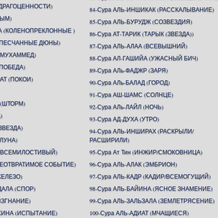
 (ДРАГОЦЕННОСТИ)
84-Сура АЛЬ-ИНШИКАК (РАССКАЛЫВАНИЕ)
ДЫМ)
85-Сура АЛЬ-БУРУДЖ (СОЗВЕЗДИЯ)
А (КОЛЕНОПРЕКЛОННЫЕ )
86-Сура АТ-ТАРИК (ТАРЫК (ЗВЕЗДА))
 (ПЕСЧАННЫЕ ДЮНЫ)
87-Сура АЛЬ-АЛАА (ВСЕВЫШНИЙ)
 (МУХАММЕД)
88-Сура АЛ-ГАШИЙА (УЖАСНЫЙ БИЧ)
(ПОБЕДА)
89-Сура АЛь-ФАДЖР (ЗАРЯ)
АТ (ПОКОИ)
90-Сура АЛь-БАЛАД (ГОРОД)
91-Сура АШ-ШАМС (СОЛНЦЕ)
 (ШТОРМ)
92-Сура АЛь-ЛАЙЛ (НОЧЬ)
)
93-Сура АД-ДУХА (УТРО)
ЗВЕЗДА)
94-Сура АЛЬ-ИНШИРАХ (РАСКРЫЛИ/
(ЛУНА)
РАСШИРИЛИ)
Н (ВСЕМИЛОСТИВЫЙ)
95-Сура Ат Тин (ИНЖИР/СМОКОВНИЦА)
(НЕОТВРАТИМОЕ СОБЫТИЕ)
96-Сура АЛЬ-АЛАК (ЭМБРИОН)
ЖЕЛЕЗО)
97-Сура АЛЬ-КАДР (КАДИР/ВСЕМОГУЩИЙ)
ДАЛА (СПОР)
98-Сура АЛЬ-БАЙИНА (ЯСНОЕ ЗНАМЕНИЕ)
(ИЗГНАНИЕ)
99-Сура АЛЬ-ЗАЛЬЗАЛА (ЗЕМЛЕТРЯСЕНИЕ)
АХИНА (ИСПЫТАНИЕ)
100-Сура АЛЬ-АДИАТ (МЧАЩИЕСЯ)