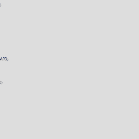
)
АГО)
О)