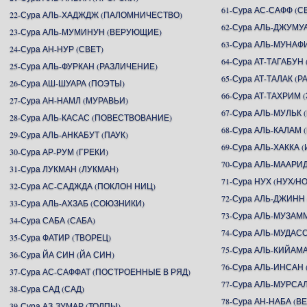
61-Сура АС-САФФ (
22-Сура АЛЬ-ХАДЖДЖ (ПАЛОМНИЧЕСТВО)
62-Сура АЛЬ-ДЖУМУ
23-Сура АЛЬ-МУМИНУН (ВЕРУЮЩИЕ)
63-Сура АЛЬ-МУНАФ
24-Сура АН-НУР (СВЕТ)
64-Сура АТ-ТАГАБУ
25-Сура АЛЬ-ФУРКАН (РАЗЛИЧЕНИЕ)
65-Сура АТ-ТАЛАК (Р
26-Сура АШ-ШУАРА (ПОЭТЫ)
66-Сура АТ-ТАХРИМ
27-Сура АН-НАМЛ (МУРАВЬИ)
67-Сура АЛЬ-МУЛЬК 
28-Сура АЛЬ-КАСАС (ПОВЕСТВОВАНИЕ)
68-Сура АЛЬ-КАЛАМ 
29-Сура АЛЬ-АНКАБУТ (ПАУК)
69-Сура АЛЬ-ХАККА 
30-Сура АР-РУМ (ГРЕКИ)
70-Сура АЛЬ-МААР
31-Сура ЛУКМАН (ЛУКМАН)
71-Сура НУХ (НУХ/Н
32-Сура АС-САДЖДА (ПОКЛОН НИЦ)
72-Сура АЛЬ-ДЖИНН
33-Сура АЛЬ-АХЗАБ (СОЮЗНИКИ)
73-Сура АЛЬ-МУЗА
34-Сура САБА (САБА)
74-Сура АЛЬ-МУДА
35-Сура ФАТИР (ТВОРЕЦ)
75-Сура АЛЬ-КИЙАМ
36-Сура ЙА СИН (ЙА СИН)
76-Сура АЛЬ-ИНСАН 
37-Сура АС-САФФАТ (ПОСТРОЕННЫЕ В РЯД)
77-Сура АЛЬ-МУРСА
38-Сура САД (САД)
78-Сура АН-НАБА (В
39-Сура АЗ-ЗУМАР (ТОЛПЫ)