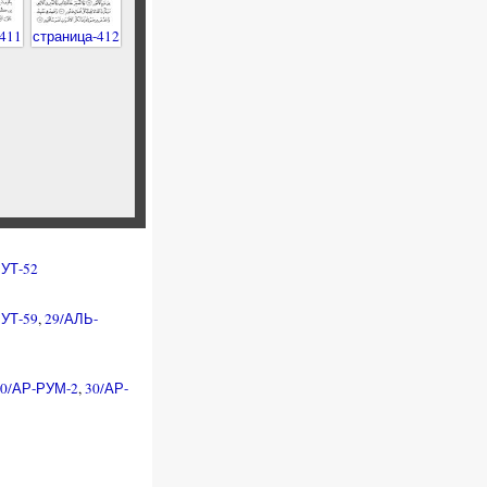
411
страница-412
УТ-52
УТ-59
,
29/АЛЬ-
30/АР-РУМ-2
,
30/АР-