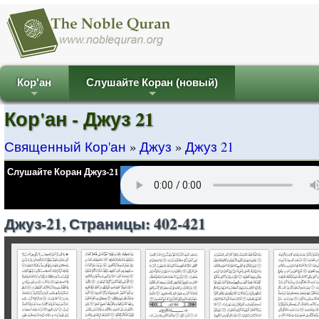
Кор'ан
Слушайте Коран (новый)
+
+
Кор'ан - Джуз 21
Священный Кор'ан
»
Джуз
»
Джуз 21
Слушайте Коран Джуз-21
Джуз-21, Страницы: 402-421