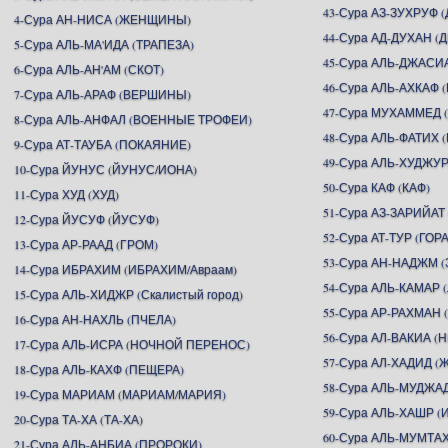
43-Сура АЗ-ЗУХРУФ
4-Сура АН-НИСА (ЖЕНЩИНЫ)
44-Сура АД-ДУХАН (
5-Сура АЛЬ-МА'ИДА (ТРАПЕЗА)
45-Сура АЛЬ-ДЖАСИ
6-Сура АЛЬ-АН'АМ (СКОТ)
46-Сура АЛЬ-АХКАФ
7-Сура АЛЬ-АРАФ (ВЕРШИНЫ)
47-Сура МУХАММЕД
8-Сура АЛЬ-АНФАЛ (ВОЕННЫЕ ТРОФЕИ)
48-Сура АЛЬ-ФАТИХ 
9-Сура АТ-ТАУБА (ПОКАЯНИЕ)
49-Сура АЛЬ-ХУДЖУР
10-Сура ЙУНУС (ЙУНУС/ИОНА)
50-Сура КАФ (КАФ)
11-Сура ХУД (ХУД)
51-Сура АЗ-ЗАРИЙАТ
12-Сура ЙУСУФ (ЙУСУФ)
52-Сура АТ-ТУР (ГОРА
13-Сура АР-РААД (ГРОМ)
53-Сура АН-НАДЖМ (
14-Сура ИБРАХИМ (ИБРАХИМ/Авраам)
54-Сура АЛЬ-КАМАР 
15-Сура АЛЬ-ХИДЖР (Скалистый город)
55-Сура АР-РАХМА
16-Сура АН-НАХЛЬ (ПЧЕЛА)
56-Сура АЛ-ВАКИА 
17-Сура АЛЬ-ИСРА (НОЧНОЙ ПЕРЕНОС)
57-Сура АЛ-ХАДИД (
18-Сура АЛЬ-КАХФ (ПЕЩЕРА)
58-Сура АЛЬ-МУДЖА
19-Сура МАРИАМ (МАРИАМ/МАРИЯ)
59-Сура АЛЬ-ХАШР 
20-Сура ТА-ХА (ТА-ХА)
60-Сура АЛЬ-МУМТ
21-Сура АЛЬ-АНБИА (ПРОРОКИ)