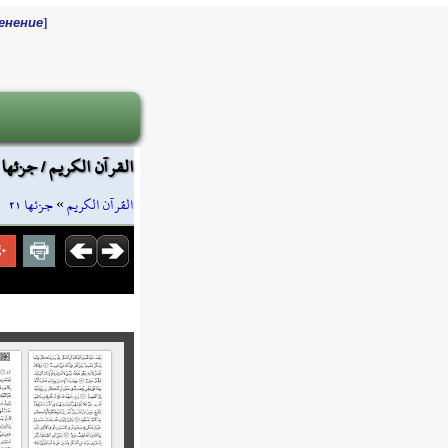
]
енение
القرآن الكريم / جزئها ٢١
جزئها ٢١
»
القرآن الكريم