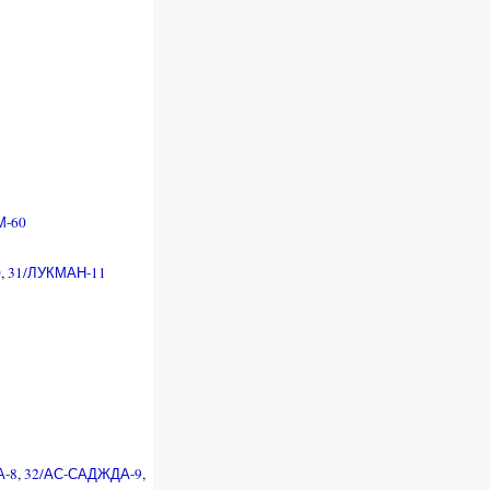
М-60
0
,
31/ЛУКМАН-11
А-8
,
32/АС-САДЖДА-9
,