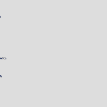
)
АГО)
О)