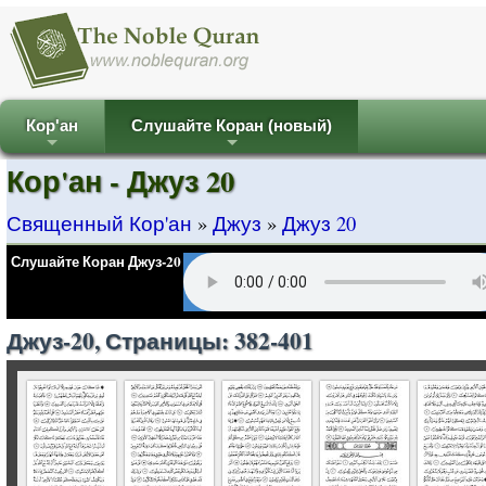
Кор'ан
Слушайте Коран (новый)
+
+
Кор'ан - Джуз 20
Священный Кор'ан
»
Джуз
»
Джуз 20
Слушайте Коран Джуз-20
Джуз-20, Страницы: 382-401