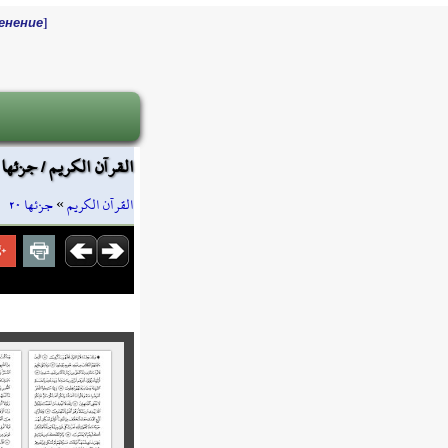
]
енение
القرآن الكريم / جزئها ٢٠
جزئها ٢٠
»
القرآن الكريم