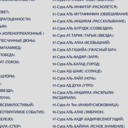
82-Сура АЛЬ-ИНФИТАР (РАСКОЛЕТСЯ)
ОВЕТ)
83-Сура АЛЬ-МУТАФФИФИН (ОБВЕШИВАНИЕ
 (ДРАГОЦЕННОСТИ)
84-Сура АЛЬ-ИНШИКАК (РАССКАЛЫВАНИЕ)
ДЫМ)
85-Сура АЛЬ-БУРУДЖ (СОЗВЕЗДИЯ)
А (КОЛЕНОПРЕКЛОННЫЕ )
86-Сура АТ-ТАРИК (ТАРЫК (ЗВЕЗДА))
 (ПЕСЧАННЫЕ ДЮНЫ)
87-Сура АЛЬ-АЛАА (ВСЕВЫШНИЙ)
 (МУХАММЕД)
88-Сура АЛ-ГАШИЙА (УЖАСНЫЙ БИЧ)
(ПОБЕДА)
89-Сура АЛь-ФАДЖР (ЗАРЯ)
АТ (ПОКОИ)
90-Сура АЛь-БАЛАД (ГОРОД)
91-Сура АШ-ШАМС (СОЛНЦЕ)
 (ШТОРМ)
92-Сура АЛь-ЛАЙЛ (НОЧЬ)
)
93-Сура АД-ДУХА (УТРО)
ЗВЕЗДА)
94-Сура АЛЬ-ИНШИРАХ (РАСКРЫЛИ/
(ЛУНА)
РАСШИРИЛИ)
Н (ВСЕМИЛОСТИВЫЙ)
95-Сура Ат Тин (ИНЖИР/СМОКОВНИЦА)
(НЕОТВРАТИМОЕ СОБЫТИЕ)
96-Сура АЛЬ-АЛАК (ЭМБРИОН)
ЖЕЛЕЗО)
97-Сура АЛЬ-КАДР (КАДИР/ВСЕМОГУЩИЙ)
ДАЛА (СПОР)
98-Сура АЛЬ-БАЙИНА (ЯСНОЕ ЗНАМЕНИЕ)