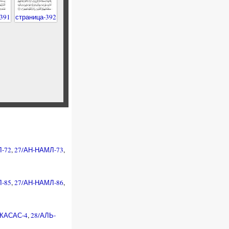
391
страница-392
-72
,
27/АН-НАМЛ-73
,
-85
,
27/АН-НАМЛ-86
,
-КАСАС-4
,
28/АЛЬ-