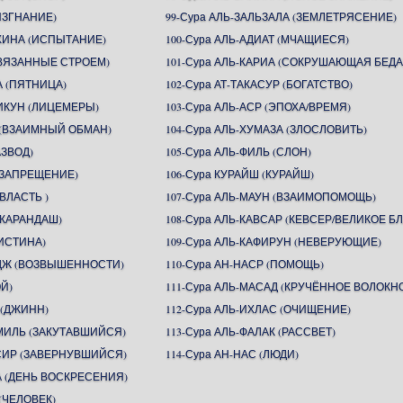
(ИЗГНАНИЕ)
99-Сура АЛЬ-ЗАЛЬЗАЛА (ЗЕМЛЕТРЯСЕНИЕ)
АХИНА (ИСПЫТАНИЕ)
100-Сура АЛЬ-АДИАТ (МЧАЩИЕСЯ)
СВЯЗАННЫЕ СТРОЕМ)
101-Сура АЛЬ-КАРИА (СОКРУШАЮЩАЯ БЕДА
А (ПЯТНИЦА)
102-Сура АТ-ТАКАСУР (БОГАТСТВО)
ИКУН (ЛИЦЕМЕРЫ)
103-Сура АЛЬ-АСР (ЭПОХА/ВРЕМЯ)
Н (ВЗАИМНЫЙ ОБМАН)
104-Сура АЛЬ-ХУМАЗА (ЗЛОСЛОВИТЬ)
АЗВОД)
105-Сура АЛЬ-ФИЛЬ (СЛОН)
 (ЗАПРЕЩЕНИЕ)
106-Сура КУРАЙШ (КУРАЙШ)
(ВЛАСТЬ )
107-Сура АЛЬ-МАУН (ВЗАИМОПОМОЩЬ)
(КАРАНДАШ)
108-Сура АЛЬ-КАВСАР (КЕВСЕР/ВЕЛИКОЕ БЛ
(ИСТИНА)
109-Сура АЛЬ-КАФИРУН (НЕВЕРУЮЩИЕ)
ИДЖ (ВОЗВЫШЕННОСТИ)
110-Сура АН-НАСР (ПОМОЩЬ)
ОЙ)
111-Сура АЛЬ-МАСАД (КРУЧЁННОЕ ВОЛОКН
 (ДЖИНН)
112-Сура АЛЬ-ИХЛАС (ОЧИЩЕНИЕ)
ММИЛЬ (ЗАКУТАВШИЙСЯ)
113-Сура АЛЬ-ФАЛАК (РАССВЕТ)
ССИР (ЗАВЕРНУВШИЙСЯ)
114-Сура АН-НАС (ЛЮДИ)
А (ДЕНЬ ВОСКРЕСЕНИЯ)
(ЧЕЛОВЕК)