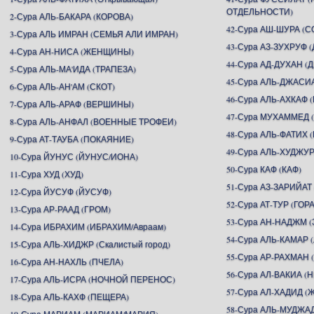
ОТДЕЛЬНОСТИ)
2-Сура АЛЬ-БАКАРА (КОРОВА)
42-Сура АШ-ШУРА (С
3-Сура АЛЬ ИМРАН (СЕМЬЯ АЛИ ИМРАН)
43-Сура АЗ-ЗУХРУФ
4-Сура АН-НИСА (ЖЕНЩИНЫ)
44-Сура АД-ДУХАН (
5-Сура АЛЬ-МА'ИДА (ТРАПЕЗА)
45-Сура АЛЬ-ДЖАСИ
6-Сура АЛЬ-АН'АМ (СКОТ)
46-Сура АЛЬ-АХКАФ
7-Сура АЛЬ-АРАФ (ВЕРШИНЫ)
47-Сура МУХАММЕД
8-Сура АЛЬ-АНФАЛ (ВОЕННЫЕ ТРОФЕИ)
48-Сура АЛЬ-ФАТИХ 
9-Сура АТ-ТАУБА (ПОКАЯНИЕ)
49-Сура АЛЬ-ХУДЖУР
10-Сура ЙУНУС (ЙУНУС/ИОНА)
50-Сура КАФ (КАФ)
11-Сура ХУД (ХУД)
51-Сура АЗ-ЗАРИЙАТ
12-Сура ЙУСУФ (ЙУСУФ)
52-Сура АТ-ТУР (ГОРА
13-Сура АР-РААД (ГРОМ)
53-Сура АН-НАДЖМ (
14-Сура ИБРАХИМ (ИБРАХИМ/Авраам)
54-Сура АЛЬ-КАМАР 
15-Сура АЛЬ-ХИДЖР (Скалистый город)
55-Сура АР-РАХМА
16-Сура АН-НАХЛЬ (ПЧЕЛА)
56-Сура АЛ-ВАКИА 
17-Сура АЛЬ-ИСРА (НОЧНОЙ ПЕРЕНОС)
57-Сура АЛ-ХАДИД (
18-Сура АЛЬ-КАХФ (ПЕЩЕРА)
58-Сура АЛЬ-МУДЖА