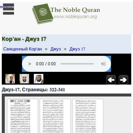
]
енение
Кор'ан - Джуз 17
»
»
Священный Кор'ан
Джуз
Джуз 17
Джуз-17, Страницы: 322-341